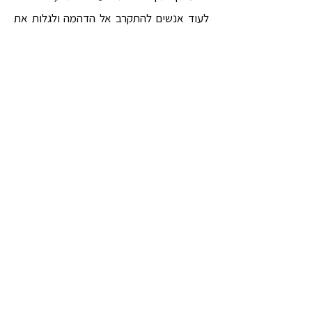
לעוד אנשים להתקרב אל הדהמה ולגלות את
פלאה. כך אני ממשיך את המסורת העתיקה של
נתינת הדהמה במתנה — כפי שניתנה גם לי
ברוחב לב.
אני מאחל לכולנו דרך של הצלחה, אושר,
בריאות, וניבאנה כבר בחיים האלה.