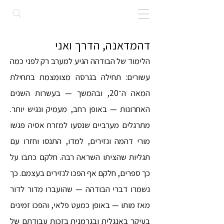
דהמדאנה, הדרך ואני
הלימוד של הבודהה הגיע למערב רק לפני כמה
עשורים: תחילה בגרסה מצומצמת בתחילת
המאה ה־20, ובהמשך — בעשרות השנים
האחרונות — באופן רחב, מעמיק ונגיש יותר.
מתרגלים מערביים שנסעו למזרח אסיה פגשו
מורי דהמה ונזירים, למדו, התנסו וחזרו עם
תגליות שהציתו השראה רבה. חלקם כתבו על
כך ספרים, חלקם אף הפכו לנזירים בעצמם. כך
נשמרו דברי הבודהה — שהועברו מדור לדור
מאז מותו — באופן כמעט פלאי, והפכו זמינים
בעיקר באנגלית ובגרמנית בזכות עבודתם של