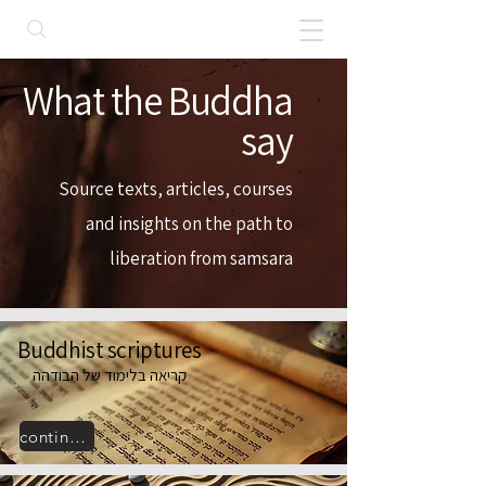
What the Buddha
say
Source texts, articles, courses
and insights on the path to
liberation from samsara
Buddhist scriptures
קריאה בלימוד של הבודהה
continuation