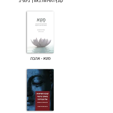
קובץ השיחות באורך בינוני ב׳
מטא - אהבה