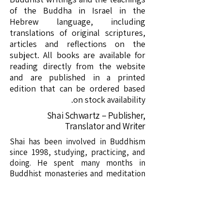
of the Buddha in Israel in the
Hebrew language, including
translations of original scriptures,
articles and reflections on the
subject. All books are available for
reading directly from the website
and are published in a printed
edition that can be ordered based
on stock availability.
Shai Schwartz – Publisher,
Translator and Writer
Shai has been involved in Buddhism
since 1998, studying, practicing, and
doing. He spent many months in
Buddhist monasteries and meditation
centers in Burma, Sri Lanka, Thailand,
Europe, and Israel. He is an academic
researcher of Buddhism, a
technologist, and an entrepreneur for