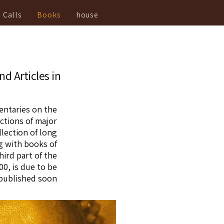
Calls
Books
house
d Articles in
mentaries on the
ctions of major
lection of long
g with books of
ird part of the
0, is due to be
published soon.