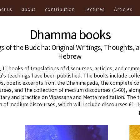
ct us
about
contribution
Lectures
Articles
Dhamma books
s of the Buddha: Original Writings, Thoughts, an
Hebrew
, 11 books of translations of discourses, articles, and com
's teachings have been published. The books include colle
es, poetic excerpts from the Dhammapada, the complete col
urses, and the collection of medium discourses (1-60), alon
ry and practice on Vipassana and Metta meditation. The th
n of medium discourses, which will include discourses 61–10