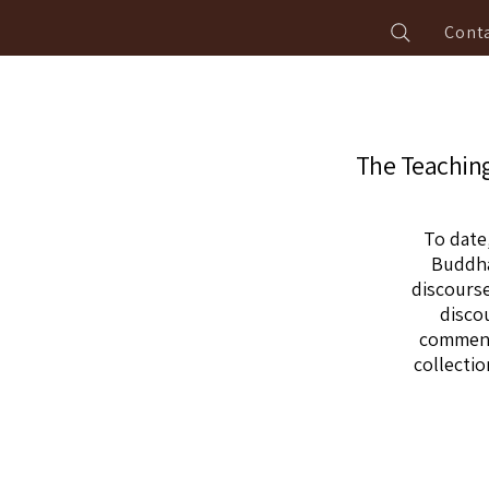
Conta
The Teaching
To date
Buddha
discours
disco
commenta
collectio