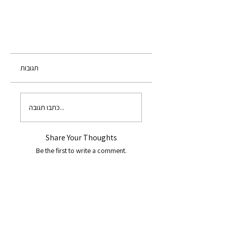
תגובות
כתבו תגובה...
Share Your Thoughts
Be the first to write a comment.
Dhammadana
Of all gifts, the Dhamma is the best gift.