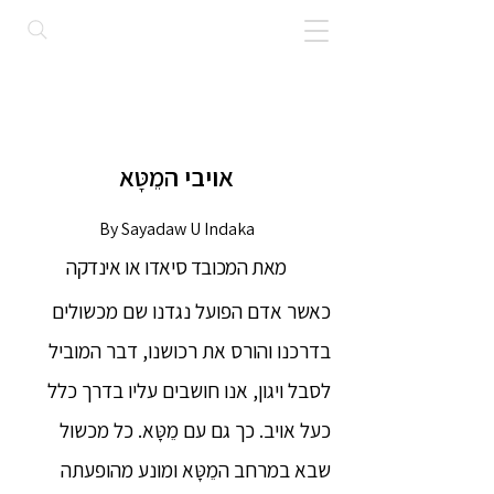
אויבי המֵטָּא
By Sayadaw U Indaka
מאת המכובד סיאדו או אינדקה
כאשר אדם הפועל נגדנו שם מכשולים
בדרכנו והורס את רכושנו, דבר המוביל
לסבל ויגון, אנו חושבים עליו בדרך כלל
כעל אויב. כך גם עם מֵטָּא. כל מכשול
שבא במרחב המֵטָּא ומונע מהופעתה