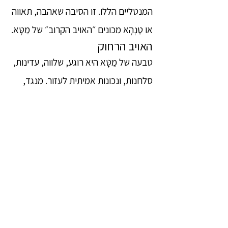
המנטליים הללו. זו הסיבה שאהבה, תאווה
או טַנְהָא מכונים ״האויב הקרוב״ של מֵטָּא.
האויב הרחוק
טבעה של מֵטָּא היא רוגע, שלווה, עדינות,
סלחנות, ונכונות אמיתית לעזור. מנגד,
טבעם של דוֹסַה[4] או כעס וטינה הוא
בעירה, קשיחות, התעמתות,
וחוסר-סלחנות, ויש רצון להרוס ולפגוע. כך
שטבעם של שני המצבים המנטליים הללו
מנוגד לגמרי. לכן אמר הבּוּדְּהַה שדוֹסַה
היא ״האויב הרחוק״ של מֵטָּא. מבין שני
האויבים, האויב הקרוב מסוכן הרבה יותר
בעולם הזה. עליכם לדאוג יותר מהאויב