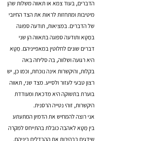
הדברים, בעוד צמא או תאווה משלות שהן
מיטיבות ומתחזות לראות את הצד החיובי
של הדברים. במציאות, תודעה ספוגה
במֵטָּא ותודעה ספוגה בתאווה הן שני
דברים שונים לחלוטין במאפייניהם. מֵטָּא
היא רגועה ושלווה, בה סליחה באה
בקלות, והיקשרות אינה נוכחת, וכמו כן, יש
רצון טבעי לעזור ולסייע. מצד שני, תאווה
בוערת בתשוקה היא מדכאת ומעודדת
היקשרות, זוהי נטייה הרסנית.
אני רוצה להמחיש את הדמיון המתעתע
בין מֵטָּא לאהבה כובלת בהתייחס למקרה
שידגים בבהירות את ההבדלים ביניהם.