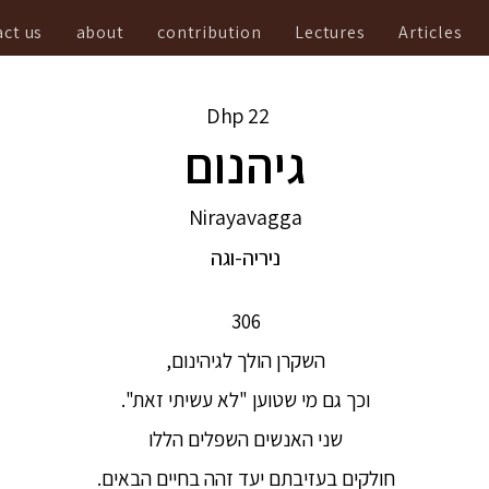
ct us
about
contribution
Lectures
Articles
Dhp
22
גיהנום
Nirayavagga
ניריה-וגה
306
השקרן הולך לגיהינום,
וכך גם מי שטוען "לא עשיתי זאת".
שני האנשים השפלים הללו
חולקים בעזיבתם יעד זהה בחיים הבאים.