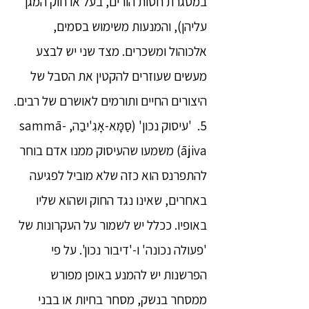
במסגרת חסות הורים, בעל או חוק המגן
עליהן), והמנעות משימוש בסמים,
אלכוהול ומשכרים. מצד שני יש לבצע
מעשים שעוזרים להקטין את הסבל של
היצורים החיים ותורמים לאושרם של רבים.
5. 'עיסוק נכון' (סַמָּא-אָגִ'יבַה, sammā-
ājiva) משמעו שהעיסוק ממנו אדם בוחר
להתפרנס הוא כזה שלא מוביל לפגיעה
באחרים, שאינו נגד החוק ושהוא שליו
באופיו. ככלל יש לשמור על העקרונות של
'פעולה נכונה' ו-'דיבור נכון'. על פי
הפרשנות יש להמנע באופן מפורש
ממסחר בנשק, מסחר בחיות או בבני