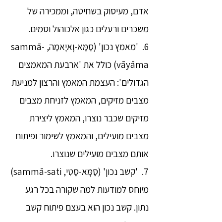
אדם, מעיסוק בשחיטה, וממכירה של
משכרים ורעלים כגון אלכוהול וסמים.
6. 'מאמץ נכון' (סַמָּא-וָאיָאמַה, sammā-
vāyāma) כולל את 'ארבעת המאמצים
הגדולים': העצמת המאמץ והרצון למניעת
מצבים מזיקים, המאמץ לזניחת מצבים
מזיקים שכבר נוצרו, המאמץ ליצירת
מצבים מועילים, והמאמץ לשימור ופיתוח
אותם מצבים מועילים שנוצרו.
7. 'קשב נכון' (סַמָּא-סַטִי, sammā-sati)
מיוחס למודעות למה שקורה בכל רגע
נתון. קשב נכון הוא בעצם פיתוח קשב