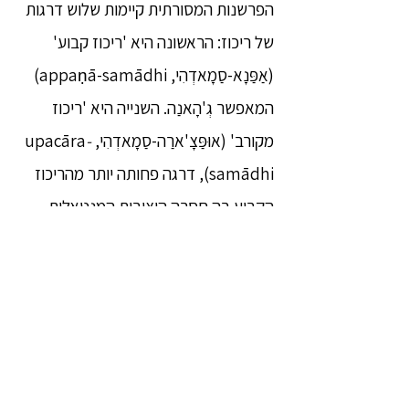
הפרשנות המסורתית קיימות שלוש דרגות
של ריכוז: הראשונה היא 'ריכוז קבוע'
(אַפַּנָא-סַמָאדְהִי, appaṇā-samādhi)
המאפשר גְ'הָאנַה. השנייה היא 'ריכוז
מקורב' (אוּפַּצָ'ארַה-סַמָאדְהִי, upacāra
-
samādhi), דרגה פחותה יותר מהריכוז
הקבוע בה חסרה היציבות המנטאלית
הקיימת בגְ'הָאנַה. השלישית היא 'ריכוז
רגעי' (קְהַנִיקַה-סַמָאדְהִי, khaṇika-
samādhi) המתרחש במסגרת תרגול
מדיטציית וִיפַּסַּנָא ומתפתח מתוך
התבוננות מתמדת בתהליכים
החומריים-מנטאליים. כאשר ריכוז זה מגיע