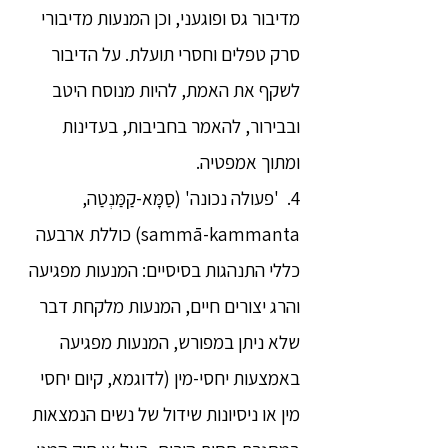
מדיבור גס ופוגעני, וכן המנעות מדיבורי
סרק טפלים וחסרי תועלת. על הדיבור
לשקף את האמת, להיות מנוסח היטב
ובבירור, להאמר בחביבות, בעדינות
ומתוך אמפטיה.
4. 'פעולה נכונה' (סַמָּא-קַמַּנְטַה,
sammā-kammanta) כוללת ארבעה
כללי התנהגות בסיסיים: המנעות מפגיעה
והרג יצורים חיים, המנעות מלקחת דבר
שלא ניתן במפורש, המנעות מפגיעה
באמצעות יחסי-מין (לדוגמא, קיום יחסי
מין או ניסיונות שידול של נשים הנמצאות