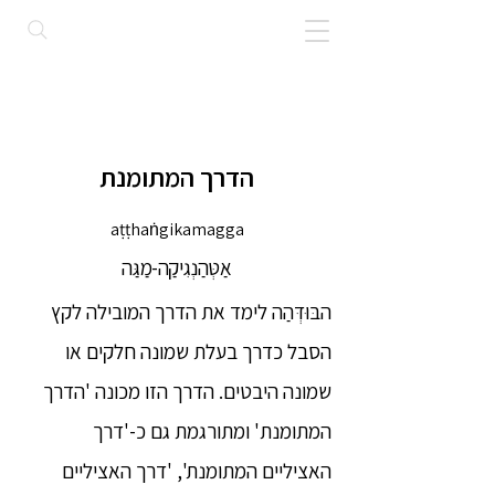
הדרך המתומנת
aṭṭhaṅgikamagga
אַטְּהַנְגִיקַה-מַגַּה
הבּוּדְּהַה לימד את הדרך המובילה לקץ
הסבל כדרך בעלת שמונה חלקים או
שמונה היבטים. הדרך הזו מכונה 'הדרך
המתומנת' ומתורגמת גם כ-'דרך
האציליים המתומנת', 'דרך האציליים