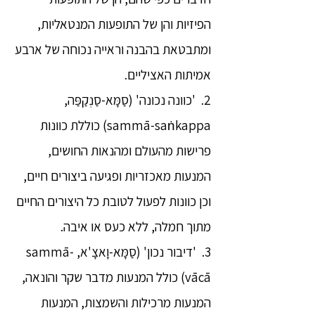
הפיזיות והן של התופעות המנטאליות,
ומתבטאת בהבנה וראייה נכוחה של ארבע
אמיתות האציליים.
2. 'כוונה נכונה' (סַמָּא-סַנְקַפַּה,
sammā-saṅkappa) כוללת כוונות
פרישות מהעולם ומהנאות החושים,
המנעות מאכזריות ופגיעה ביצורים חיים,
וכן כוונות לפעול לטובת כל היצורים החיים
מתוך חמלה, ללא כעס או איבה.
3. 'דיבור נכון' (סַמָּא-וָאצָ'א, sammā-
vācā) כולל המנעות מדבר שקר והונאה,
המנעות מרכילות והשמצות, המנעות