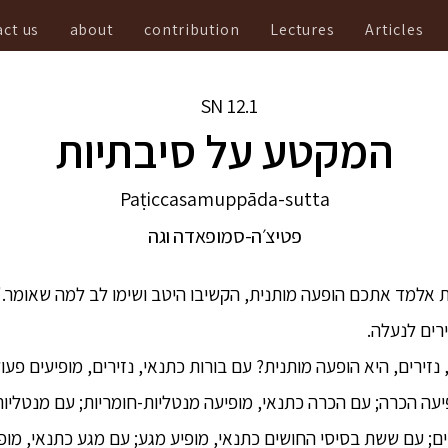
ct us
about
contribution
Lectures
Articles
SN
12.1
המקטע על סיבתיות
Paṭiccasamuppāda-sutta
פטיצ׳ה-סמופאדה וגה
ת אלמד אתכם הופעה מותנית, הקשיבו היטב ושימו לב למה שאומר."
ירים לנעלה.
זירים, היא הופעה מותנית? עם בורות כתנאי, נזירים, מופיעים פעול
ופיעה הכרה; עם הכרה כתנאי, מופיעה מנטליות-חומריות; עם מנטליות
ם; עם ששת בסיסי החושים כתנאי, מופיע מגע; עם מגע כתנאי, מו