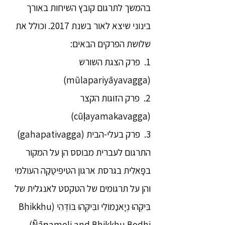
בהמשך לתרגום קובץ השיחות באורך
בינוני שיצא לאור בשנת 2017. וכולל את
שלושת הפרקים הבאים:
1. פרק הצגת השורש
(mūlapariyāyavagga)
2. פרק הזוגות הקצר
(cūḷayamakavagga)
3. פרק בעלי-הבית (gahapativagga)
התרגום לעברית מבוסס הן על המקור
בפָּאלִית בגרסת ארגון הטִיפִּיטַקַה העולמי
והן על תרגומים של הטקסט לאנגלית של
בִּיקְּהוּ נְיָאנַמוֹלִי ובִּיקְּהוּ בּוֹדְּהִי (Bhikkhu
Ñāṇamoli and Bhikkhu Bodhi).