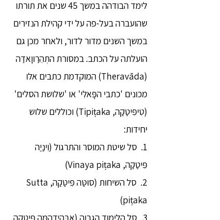
לימד הבודהה במשך 45 שנים את תורתו
שהועברה בעל-פה על ידי קהילת הנזירים
במשך השנים מדור לדור, ולאחר מכן גם
הועלתה על הכתב. במסורת התְהֵרַווָאדַה
(Theravāda) המוקדמת כתבים אלו
מכונים 'כתבי הפָּאלִי' או 'שלושת הסלים'
(טִיפִּיטַקַה, Tipiṭaka) וכוללים שלוש
יחידות:
1. סל שיטת המוסר והתרגול (וִינַיַה
פִּיטַקַה, Vinaya piṭaka)
2. סל השיחות (סוּטַּה פִּיטַקַה, Sutta
piṭaka)
3. סל הלימוד הגבוה (אַבְּהִידְהַמַּה פִּיטַקַה,