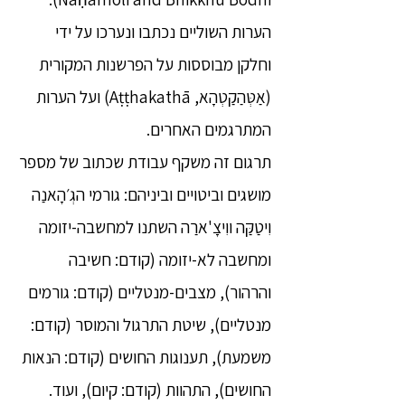
הערות השוליים נכתבו ונערכו על ידי
וחלקן מבוססות על הפרשנות המקורית
(אַטְּהַקַטְהָא, Aṭṭhakathā) ועל הערות
המתרגמים האחרים.
תרגום זה משקף עבודת שכתוב של מספר
מושגים וביטויים וביניהם: גורמי הגְ׳הָאנַה
וִיטַקַּה ווִיצָ'ארַה השתנו למחשבה-יזומה
ומחשבה לא-יזומה (קודם: חשיבה
והרהור), מצבים-מנטליים (קודם: גורמים
מנטליים), שיטת התרגול והמוסר (קודם:
משמעת), תענוגות החושים (קודם: הנאות
החושים), התהוות (קודם: קיום), ועוד.