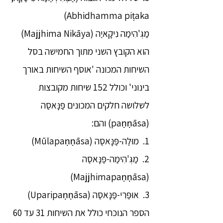
Abhidhamma piṭaka)
מַגְּ'הִימַה נִיקָאיַה (Majjhima Nikāya)
הוא הקובץ השני מתוך החמישה בסל
השיחות המכונה 'אוסף השיחות באורך
בינוני' וכולל 152 שיחות מקובצות
לשלושה חלקים המכונים פַּנָּאסַה
(paṇṇāsa) והם:
1. מוּלַה-פַּנָּאסַה (Mūlapaṇṇāsa)
2. מַגְּ'הִימַה-פַּנָּאסַה
(Majjhimapaṇṇāsa)
3. אוּפַּרִי-פַּנָּאסַה (Uparipaṇṇāsa)
הספר הנוכחי כולל את השיחות 31 עד 60