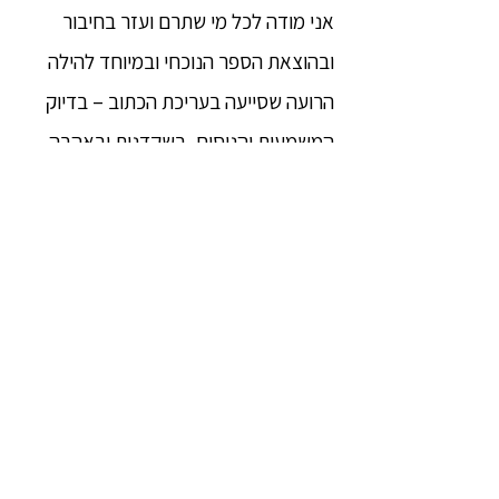
אני מודה לכל מי שתרם ועזר בחיבור
ובהוצאת הספר הנוכחי ובמיוחד להילה
הרועה שסייעה בעריכת הכתוב – בדיוק
המשמעות והניסוח, בשקדנות ובאהבה,
ועל ששיפרה את התרגום וחסכה ממני
טעויות מביכות.
תודה לכל מורי הדְהַמַּה המדריכים אנשים
רבים במבוך הסַמְֹסָארַה. תודה לכל
ההולכים בדרך בלימוד ובתרגול. הלוואי
שכולם יהיו חופשיים מכל סבל ויגשימו
התעוררות, שחרור, נִיבָּאנַה.
שי ליאור שוורץ, אפריל 2022