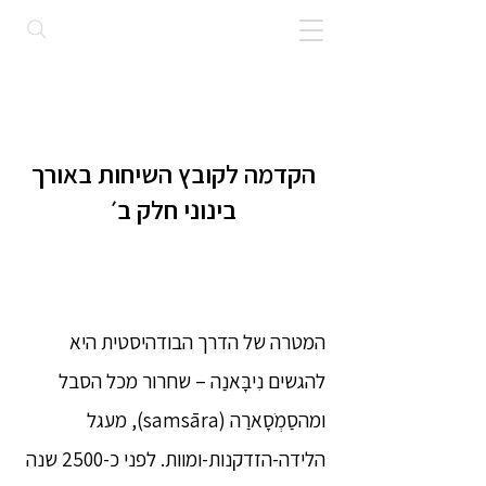
הקדמה לקובץ השיחות באורך
בינוני חלק ב׳
המטרה של הדרך הבודהיסטית היא
להגשים נִיבָּאנַה – שחרור מכל הסבל
ומהסַמְֹסָארַה (samsāra), מעגל
הלידה-הזדקנות-ומוות. לפני כ-2500 שנה