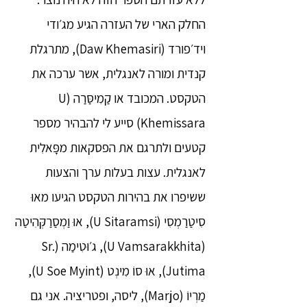
החלק הארי של העזרה הגיע מג׳ודי
ויד׳פורד (Daw Khemasiri), מתרגלת
קנדית ומורה לאנגלית, אשר ערכה את
הטקסט. המכובד או קַמִיסַּרַה (U
Khemissara) סייע לי להבהיר מספר
קטעים ולתרגם את הפסקאות מפָּאלִית
לאנגלית. עצות בעלות ערך והצעות
ששיפרו את בהירות הטקסט הגיעו מאוּ
סִיטַרַמְסִי (U Sitaramsi), אוּ וַמְסַרַקְּהִיטַה
(U Vamsarakkhita), ג׳וּטִימַה (Sr.
Jutima), אוּ סוֹ מִינְט (U Soe Myint),
מַרְיוֹ (Marjo), ליסה, ופטריציה. אני גם