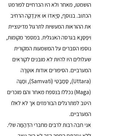
הושמטו, מאחר ולא היו הכרחיים לפורמט
הכתוב. בנוסף, סַיָאדוֹ אוּ אִינְדַקַה הרחיב
את ההוראות המעשיות לתרגול מדיטציית
וִיפַּסַּנָא בגרסה האנגלית. במספר מקומות,
נוספו הסברים על המשמעות המקורית
שעלולים היו להיות לא מובנים לקוראים
המערביים. הסיפורים אודות אוּטָּרָה
(Uttara), סַמַבַטִי (Samvati), ומַגַה
(Maga) נכללו בנספח מאחר והם מוכרים
היטב למתרגלים הבורמזים אך לא לאלו
המערביים.
אני חבה רבות לרבים מחברי הדְהַמַּה שלי.
ללא עזרתם הספר הזה לא היה נוצר.