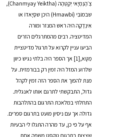
צְ׳הַנְמְיָאי יֵקְטְהַה (Chanmyay Yeiktha),
שבמוֹבִּי (Hmawbi) היכן שסַיָאדוֹ אוּ
אִינְדַקַה היה ראש המנזר ומורה
המדיטציה. רבים מהמתרגלים הזרים
הביעו עניין לקרוא על תרגול מדיטציית
מֵטָּא,[1] אך הספר היה בלתי נגיש כיוון
שלרוע המזל היה זמין רק בבורמזית. על
מנת להפוך את הספר הזה זמין לקהל
גדול, התבקשתי לתרגם אותו לאנגלית.
התחלתי במלאכת התרגום בהתלהבות
גדולה אך עם ניסיון מועט בתרגום ספרים.
אף על פי כן, עד מהרה התגלו לי הבעיות
שצצות בתרגום טקסט משפה אחת