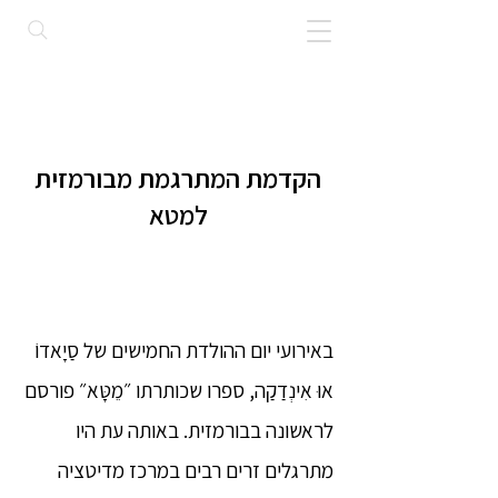
הקדמת המתרגמת מבורמזית
למטא
באירועי יום ההולדת החמישים של סַיָאדוֹ
אוּ אִינְדַקַה, ספרו שכותרתו ״מֵטָּא״ פורסם
לראשונה בבורמזית. באותה עת היו
מתרגלים זרים רבים במרכז מדיטציה