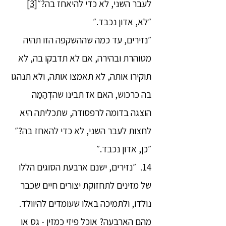
לעבר השני, לא כדי להיאחז בה?״
[3]
״לא, אדון נכבד.״
״נזירים, עד כמה שההשקפה הזו תהיה
מטוהרת ובהירה, אם לא תדבקו בה, לא
תוקירו אותה, לא תאמצו אותה, ולא תנהגו
בה כרכוש, האם אז תבינו שהדְהַמַּה
הוצגה בדומה לרפסודה, שתכליתה היא
לחצות לעבר השני, לא כדי להאחז בה?״
״כן, אדון נכבד.״
14. ״נזירים, ישנם ארבעת הסוגים הללו
של מזינים לתחזוקת יצורים חיים שכבר
נולדו, ולתמיכה באלו שעומדים להיוולד.
מהם הארבעה? אוכל פיזי כמזין - גס או