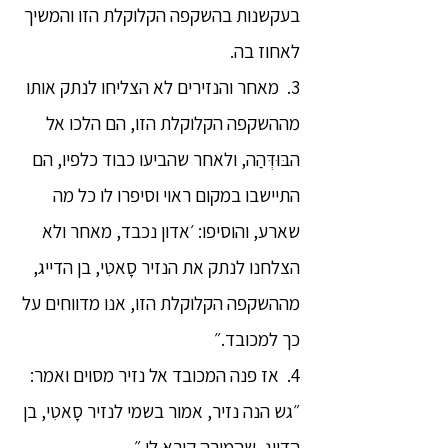
בעקשנות בהשקפה הקלוקלת הזו והמשיך
לאחוז בה.
3. מאחר והנזירים לא הצליחו לנתק אותו
מההשקפה הקלוקלת הזו, הם הלכו אל
הבּוּדְּהַה, ולאחר שהביעו כבוד כלפיו, הם
התיישבו במקום ראוי וסיפרו לו כל מה
שארע, והוסיפו: ׳אדון נכבד, מאחר ולא
הצלחנו לנתק את הנזיר סָאטִי, בן הדייג,
מההשקפה הקלוקלת הזו, אנו מדווחים על
כך למכובד.״
4. אז פנה המכובד אל נזיר מסוים ואמר:
״גש הנה נזיר, אמור בשמי לנזיר סָאטִי, בן
הדייג, שהמורה קורא לו.״