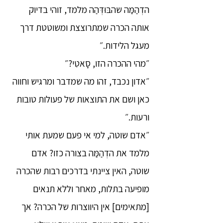
הדְהַמַּה שהבּוּדְּהַה מלמד, זוהי בדיוק
אותה הכרה שמתרוצצת ומשוטטת דרך
מעגל הלידות.״
״מהי ההכרה הזו, סָאטִי?״
״אדון נכבד, זהו מה שמדבר ומרגיש וחווה
כאן ושם את התוצאות של פעולות טובות
ורעות.״
״אדם שוטה, למי אי פעם שמעת אותי
מלמד את הדְהַמַּה בצורה כזו? אדם
שוטה, האין ציינתי בדרכים רבות שהכרה
מופיעה בתלות, מאחר וללא תנאים
[מתאימים] אין היווצרות של הכרה? אך