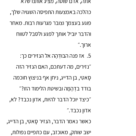
אתה, אדם שוטה, מציג אותנו שלא
כהלכה באמצעות התפיסה השגויה שלך,
פוגע בעצמך וצובר מגרעות רבות. מאחר
והדבר יוביל אותך לפגע ולסבל לטווח
ארוך.״
5. אז פנה הבּוּדְּהַה אל הנזירים כך:
״נזירים, מה דעתכם, האם הנזיר הזה
סָאטִי, בן הדייג, ניחן אף בניצוץ חוכמה
בודד בדְהַמַּה ובשיטת הלימוד הזו?״
״כיצד יוכל הדבר להיות, אדון נכבד? לא,
אדון נכבד.״
כאשר נאמר הדבר, הנזיר סָאטִי, בן הדייג,
ישב שותק, מאוכזב, עם כתפיים נפולות,