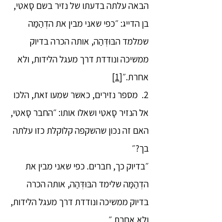
הבאה עלתה בדעתו של נזיר בשם סָאטִי,
בן הדייג: ״כפי שאני מבין את הדְהַמַּה
שמלמד הבּוּדְּהַה, אותה הכרה בדיוק
ממשיכה ונודדת דרך מעגל הלידות, ולא
אחרת.״
[1]
2. מספר נזירים, כאשר שמעו זאת, הלכו
אל הנזיר סָאטִי ושאלו אותו: ״החבר סָאטִי,
האם זה נכון שהשקפה קלוקלת כזו עלתה
בך?״
״בדיוק כך, חברים. כפי שאני מבין את
הדְהַמַּה שלימד הבּוּדְּהַה, אותה הכרה
בדיוק ממשיכה ונודדת דרך מעגל הלידות,
ולא אחרת.״