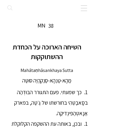
MN
38
השיחה הארוכה על הכחדת
ההשתוקקות
Mahātaṇhāsankhaya Sutta
מַהָא-טַנְהָא-סַנְקְהַיַה סוּטַּה
1. כך שמעתי. פעם התגורר הבּוּדְּהַה
בסָאבַטְּהִי בחורשתו של גֶ׳טַה, בפארק
אַנָאטְהַפִּינְדִיקַה.
1. ובכן, באותה עת ההשקפה הקלוקלת