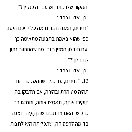
׳המקור שלו מתרחש עם זה כמזין׳?״
״כן, אדון נכבד.״
״נזירים, האם הדבר נראה על ידיכם היטב
כפי שהוא באמת בתבונה מתאימה כך:
׳עם חידלון המזין הזה, מה שהתהווה נתון
לחידלון׳?״
״כן, אדון נכבד.״
13. ״נזירים, עד כמה שההשקפה הזו
תהיה מטוהרת ובהירה, אם תדבקו בה,
תוקירו אותה, תאמצו אותה, ותנהגו בה
כרכוש, האם אז תבינו שהדְהַמַּה הוצגה
בדומה לרפסודה, שתכליתה היא לחצות