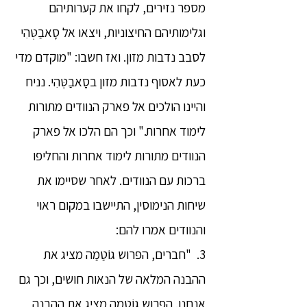
מספר נזירים, לקחו את קערותיהם
וגלימותיהם החיצוניות, ויצאו אל סָאבַטְּהִי
לסבב נדבות מזון. ואז חשבו: "מוקדם מדי
כעת לאסוף נדבות מזון בסָאבַטְּהִי. נניח
והיינו הולכים אל פארק הנוודים מתורות
לימוד אחרות." וכך הם הלכו אל פארק
הנוודים מתורות לימוד אחרות והחליפו
ברכות עם הנוודים. לאחר שסיימו את
שיחות הנימוסין, התיישבו במקום ראוי
והנוודים אמרו להם:
3. "חברים, הפרוש גוֹטַמַה מציג את
ההבנה המלאה של הנאות חושים, וכך גם
אנחנו. הפרוש גוֹטַמַה מציג את ההבנה