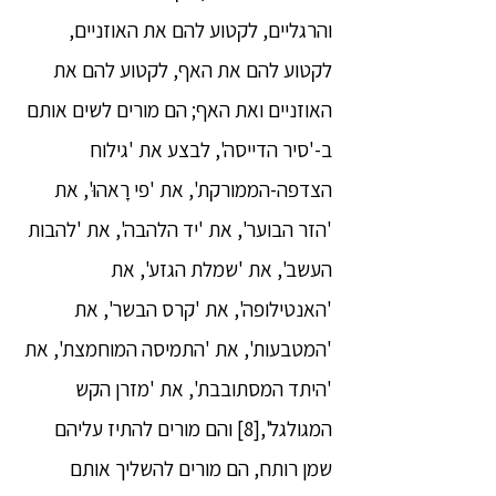
והרגליים, לקטוע להם את האוזניים,
לקטוע להם את האף, לקטוע להם את
האוזניים ואת האף; הם מורים לשים אותם
ב-'סיר הדייסה', לבצע את 'גילוח
הצדפה-הממורקת', את 'פי רָאהוּ', את
'הזר הבוער', את 'יד הלהבה', את 'להבות
העשב', את 'שמלת הגזע', את
'האנטילופה', את 'קרס הבשר', את
'המטבעות', את 'התמיסה המוחמצת', את
'היתד המסתובבת', את 'מזרן הקש
המגולגל',[8] והם מורים להתיז עליהם
שמן רותח, הם מורים להשליך אותם