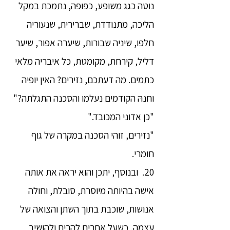
נוטה כגג משופע, כפופה, נתמכת במקל
הליכה, מתנודדת, שברירית, שנעוריה
חלפו, שיניה שבורות, שיערה אפור, שיער
דליל, קירחת, מקומטת, כל איבריה מלאי
כתמים. מה דעתכם, נזירים? האין יופיה
וחנהּ הקודמים נעלמו והסכנה התגלתה?"
"כן אדוני המכובד."
"נזירים, זוהי הסכנה במקרה של גוף
חומרי.
20. ובנוסף, יתכן והוא יראה את אותה
אישה בהיותה מיוסרת, סובלת, וחולה
אנושות, שוכבת בתוך השתן והצואה של
עצמה, כשעל אחרים להרים ולהושיב