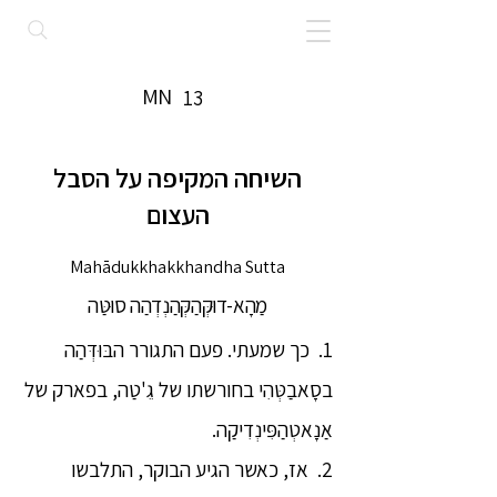
MN
13
השיחה המקיפה על הסבל
העצום
Mahādukkhakkhandha Sutta
מַהָא-דוּקְּהַקְּהַנְדְהַה סוּטַּה
1. כך שמעתי. פעם התגורר הבּוּדְּהַה
בסָאבַטְּהִי בחורשתו של גֵ'טַה, בפארק של
אַנָאטְהַפִּינְדִיקַה.
2. אז, כאשר הגיע הבוקר, התלבשו