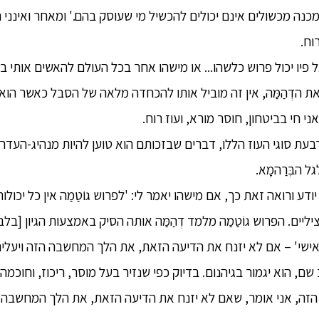
נה מכשולים אינם יכולים להכשיל מי שעוסק בהם.' ומאחר ואינני ר
וח.
על פיו יכול פרוש כלשהו... או מישהו אחר בכל העולם להאשים אותי בה
 הדְהַמַּה, אין זה מוביל אותו להכחדה מלאה של הסבל כאשר הוא 
ני חי בביטחון, חוסר מורא, ועוז רוח.
ת ארבעת סוגי העוז הללו, דברים שבזכותם הוא טוען להיות מנהיג-הע
 הבְּרַהמָא.
 אני יודע ורואה זאת כך, אם מישהו יאמר לי: 'לפרוש גוֹטַמַה אין כל יכ
יליים. הפרוש גוֹטַמַה מלמד דְהַמַּה אותה הסיק באמצעות הגיון [ב
שי' – אם לא יזנח את הדיעה הזאת, את הלך המחשבה הזה ויעלים
שם, הוא יגמור בגיהנום. בדיוק כפי שנזיר בעל מוסר, ריכוז, וחוכמה 
 הזה, אני אומר, שאם לא יזנח את הדיעה הזאת, את הלך המחשבה