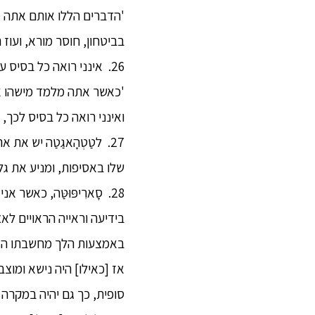
'הדברים הללו אותם אתה מכ
בביטחון, חוסר מורא, ועוז ר
26. אינני רואה כל בסיס 
'כאשר אתה מלמד מישהו את
ואינני רואה כל בסיס לכך, א
27. לטַטְהָאגַטַה יש א
שלו באסיפות, ומניע את גלגל
28. סָארִיפּוּטַּה, כאשר
בידיעה וראייה הראויים לאצ
באמצעות הלך מחשבתו האי
אז [כאילו] היה נישא ומוצב 
סופית, כך גם יהיה במקרה