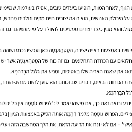
גוף, לאחר המוות, הופיעו ביעדים טובים, אפילו בעולמות שמיימיים
על היכולת האנושית, הוא רואה יצורים חיים מתים ונולדים מחדש, נח
זל. והוא מבין כיצד יצורים ממשיכים להיוולד על פי מעשיהם. גם זה
ובנה אישית באמצעות ראייה ישירה, הטַטְהָאגַטַה כאן ועכשיו נכנס ושוה
ים עם הכחדת התחלואים. גם זה כוח של הטַטְהָאגַטַה אשר יש לו,
ואג את שאגת האריה שלו באסיפות, ומניע את גלגל הבְּרַהמָא.
ת עשרת הכוחות הבאים, דברים שבזכותם הוא טוען להיות מנהיג-העדר
 הבְּרַהמָא.
 אני יודע ורואה זאת כך, אם מישהו יאמר לי: 'לפרוש גוֹטַמַה אין כל יכ
יליים. הפרוש גוֹטַמַה מלמד דְהַמַּה אותה הסיק באמצעות הגיון [ב
שי' – אם לא יזנח את הדיעה הזאת, את הלך המחשבה הזה ויעלים