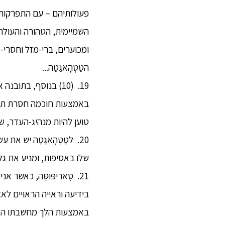
פעולותיהם – עם התפרקות ה
השמיימית, הטהורה והעולה 
ומכוערים, ברי-מזל וחסרי-מ
הטַטְהָאגַטַה...
19. (10) בנוסף, בת
באמצעות חוכמה חסרת תחלוא
טוען להיות מנהיג-העדר, ש
20. לטַטְהָאגַטַה יש א
שלו באסיפות, ומניע את גלגל
21. סָארִיפּוּטַּה, כאשר
בידיעה וראייה הראויים לאצ
באמצעות הלך מחשבתו האי