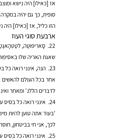
אז [כאילו] היה נישא ומוצב 
סופית, כך גם יהיה במקרה
הזו כליל, אז [כאילו] היה נ
ארבעת סוגי העוז
22. סָארִיפּוּטַּה, לטַ
שאגת האריה שלו באסיפות, 
23. הנה, אינני רואה כל בס
אחר בכל העולם להאשים אות
לדברים הללו.' ומאחר ואיננ
24. אינני רואה כל בסיס 
'בעוד אתה טוען להיות מי
לכך, אני חי בביטחון, חוסר 
25. אינני רואה כל בסיס 