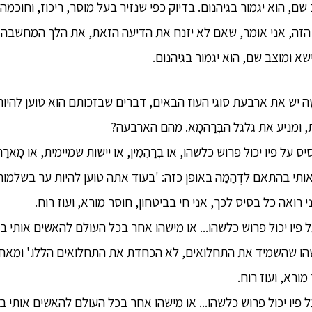
שם, הוא יגמור בגיהנום. בדיוק כפי שנזיר בעל מוסר, ריכוז, וחוכמה 
 הזה, אני אומר, שאם לא יזנח את הדיעה הזאת, את הלך המחשבה
ישא ומוצב שם, הוא יגמור בגיהנום.
טְהָאגַטַה יש את ארבעת סוגי העוז הבאים, דברים שבזכותם הוא טוען לה
ומניע את גלגל הבְּרַהמָא. מהם הארבעה?
יס על פיו יכול פרוש כלשהו, או בְּרַהְמִין, או יישות שמיימית, או מָארַה
י בהתאם לדְהַמַּה באופן כזה: 'בעוד אתה טוען להיות ער בשלמות
י רואה כל בסיס לכך, אני חי בביטחון, חוסר מורא, ועוז רוח.
על פיו יכול פרוש כלשהו... או מישהו אחר בכל העולם להאשים אותי בה
שהו שהשמיד את התחלואים, לא הכחדת את התחלואים הללו.' ומאחר 
מורא, ועוז רוח.
על פיו יכול פרוש כלשהו... או מישהו אחר בכל העולם להאשים אותי בה