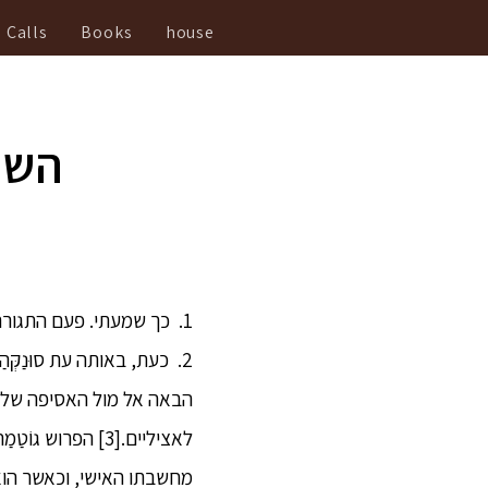
Calls
Books
house
השי
1. כך שמעתי. פעם התגורר הבּוּדְּהַה בוֶסָאלִי, בחורשה המערבית מחוץ לעיר.
לאציליים.[3] הפ
מחשבתו האישי, וכאשר הוא