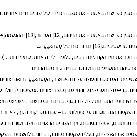
הָאגַטַה מבין כפי שזה באמת – את מצב היכולות של יצורים חיים אחרים,
ופרטיהם המסויימים הוא נזכר בחייו הקודמים הרבים.
ין השמיימית, המזוככת והעולה על זו האנושית, הטַטְהָאגַטַה רואה יצור
רים, ברי-מזל וחסרי-מזל. והוא מבין כיצד יצורים ממשיכים להיוולד 
ר היו בעלי התנהגות קלוקלת בגוף, בדיבור ובמחשבה, משמיצי האצ
השקפותיהם השגויות על פעולותיהם – עם התפרקות הגוף, לאחר המו
ות תחתונים, אפילו בגיהנום. אך היצורים הראויים האלה אשר היו בע
יצו את האציליים, בעלי השקפות נכונות, הנתונים להשפעת השקפו