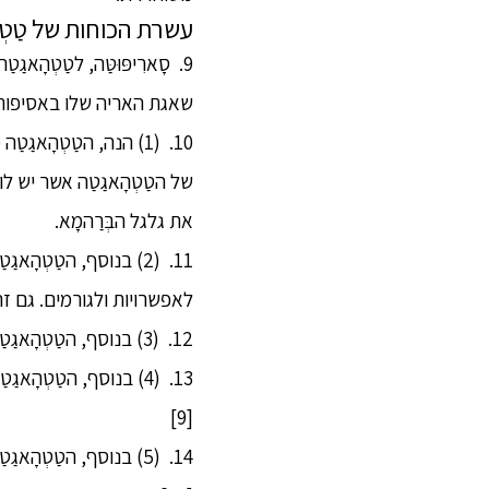
עשרת הכוחות של טַטְהָ
9. סָארִיפּוּטַּה, לטַטְ
שאגת האריה שלו באסיפות, ומניע את
של הטַטְהָאגַטַה אשר יש ל
את גלגל הבְּרַהמָא.
11. (2) בנוסף, הטַט
לאפשרויות ולגורמים. גם זה כו
12. (3) בנוסף, הטַטְהָאגַטַה מבין כפי שזה באמת – את הדרכים המובילות לכל היעדים. גם זה כוח של טַטְהָאגַטַה...[8]
13. (4) בנוסף, הטַטְ
[9]
14. (5) בנוסף, הטַטְ