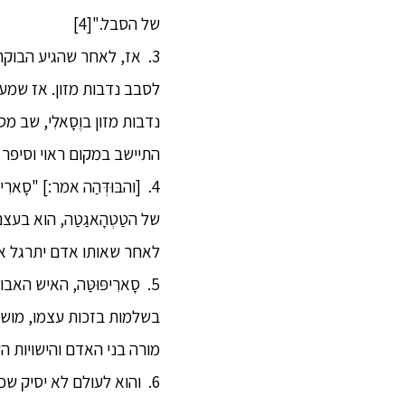
של הסבל."[4]
3. אז, לאחר שהגיע הבוקר,
לסבב נדבות מזון. אז שמע את
נדבות מזון בוֶסָאלִי, שב
התיישב במקום ראוי וסיפר לו 
4. [והבּוּדְּהַה אמר:] "סָא
של הטַטְהָאגַטַה, הוא בעצ
לאחר שאותו אדם יתרגל או
5. סָארִיפּוּטַּה, האיש האבו
בשלמות בזכות עצמו, מושל
מורה בני האדם והישויות השמי
6. והוא לעולם לא יסיק שכך