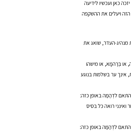
יזכה כאן ועכשיו לידיעה
 הזה ויעלים את ההשקפה
יות מנהיג-העדר, שואג את
, או בְּרַהמָא, או מישהו
, אינך ער בשלמות בנוגע
תאם לדְהַמַּה באופן כזה:
ואינני רואה כל בסיס
תאם לדְהַמַּה באופן כזה: