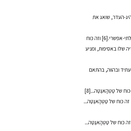
נהיג-העדר, שואג את
10. (1) הנה, הטַטְהָאגַטַה מבין כפי שזה באמת – את האפשרי כאפשרי ואת הבלתי-אפשרי כבלתי-אפשרי.[6] וזה כוח
יה שלו באסיפות, ומניע
 בעתיד ובהווה, בהתאם
ה כוח של טַטְהָאגַטַה...
ה כוח של טַטְהָאגַטַה...