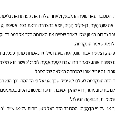
 המכובד סָארִיפּוּטַּה התלבש, ולאחר שלקח את קערתו ואת גלימתו הח
 סוּנַקְּהַטַּה, בן-הלִיצְּ'הַבִים, יוצא בהצהרה הזאת בפני אסיפת וֶ
 מסבב נדבות המזון שלו. לאחר שסיים את הארוחה הלך אל המכובד וקד
את שאמר סוּנַקְּהַטַּה.
רִיפּוּטַּה, האיש האבוד סוּנַקְּהַטַּה כועס ומילותיו נאמרות מתוך כעס.
ם משבח אותו. מאחר וזהו שבח לטַטְהָאגַטַה לומר: 'כאשר הוא מלמד 
תה, זה יוביל אותו להכחדה המלאה של הסבל.'
ד הזה סוּנַקְּהַטַּה לעולם לא יסיק שכך אני על פי הדְהַמַּה: 'כך הוא הנעלה
ם בידע ובמוסר, הוא שהלך-מעבר, יודע העולמות, הטוב במאמנים א
מיות, הבּוּדְּהַה הנעלה.'
 אני על פי הדְהַמַּה: 'המכובד הזה בעל מגוון כוחות על-אנושיים: 'ב