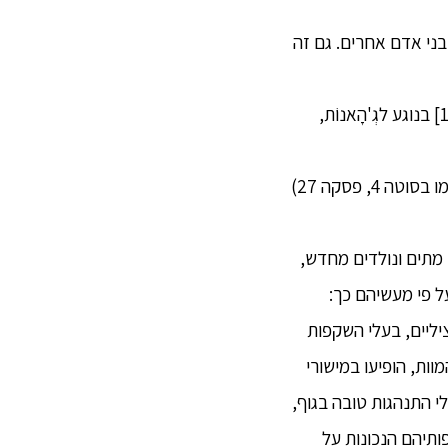
 ובני אדם אחרים. גם זה
16. (7) בנוסף, הטַטְהָאגַטַה מבין כפי שזה באמת – את הזיהום,[12] הטיהור,[13] וההגשמה[14] בנוגע לגְ'הָאנוֹת,
17. (8) בנוסף, הטַטְהָאגַטַה זוכר את חייו הקודמים הרבים, כלומר, לידה אחת, שתי לידות... (כמו בסוטה 4, פסקה 27)
ים מתים ונולדים מחדש,
על פי מעשיהם כך:
יליים, בעלי השקפות
ות, הופיעו במישורי
לי התנהגות טובה בגוף,
תיהם הנכונות על