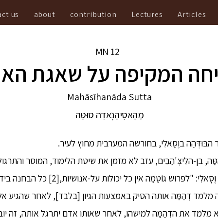
ct us
about
contribution
Lectures
Articles
MN
12
חה המקיפה על שאגת האר
Mahāsīhanāda Sutta
מַהָאסִיהַנָאדַה סוּטַּה
הבאה אל מול האסיפה של וֶסָאלִי: "לפרוש גוֹטַמַה א
רוש גוֹטַמַה מלמד דְהַמַּה אותה הסיק באמצעות הגיון [בלבד], לאחר שהגי
 מלמד את הדְהַמַּה למישהו, לאחר שאותו אדם יתרגל אותה, זה יו