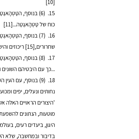
[10]
15. (6) בנוסף, הטַטְ
כוח של טַטְהָאגַטַה...[11]
שחרורים,[15] ריכוזים והישגים מדיטטיביים.[16] גם זה כוח של טַטְהָאגַטַה...
...כך עם היבטיהם השונים 
18. (9) בנוסף, עם הע
נחותים ונעלים, יפים ומכוע
'היצורים הראויים האלה אש
מוטעות, הנתונים להשפעת 
היגון, ביעדים רעים, בעולמ
בדיבור ובמחשבה, שלא השמ