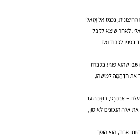
יצונית, נכנס אל וֶסָאלִי
סָאלִי. לאחר שיצא לקבל
 בפניו לכבוד ואז
 בחושבו שהוא פוגע בכבודו
את הדְהַמַּה למישהו,
 – אַרַהַנְט, בּוּדְּהַה ער
ת אלה הנכונים לאימון,
היותו אחד, הוא הופך