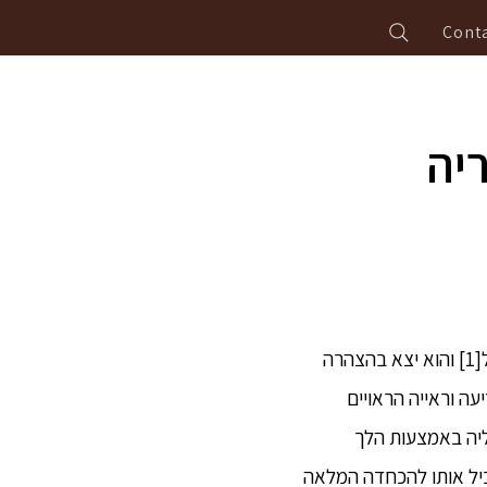
Conta
יה
2. כעת, באותה עת סוּנַקְּהַטַּה, בן-הלִיצְּ'הַבִים, עזב לא מזמן את שיטת הלימוד, המוסר והתרגול[1] והוא יצא בהצהרה
ין כל יכולות על-אנושיות,[2] כל הבחנה בידיעה וראייה הראויים
ע אליה באמצעות הלך
ביל אותו להכחדה המלאה