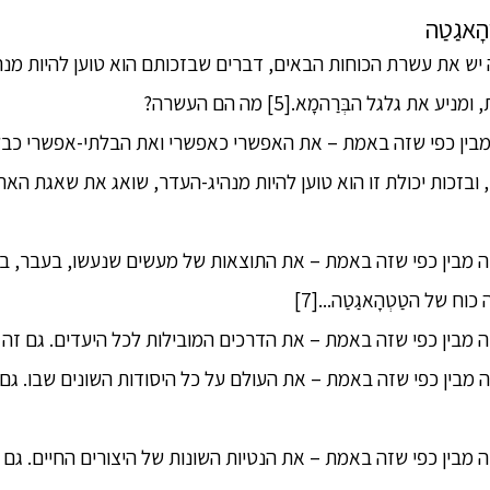
אגַטַה
הָאגַטַה יש את עשרת הכוחות הבאים, דברים שבזכותם הוא טוען להיות מ
 גלגל הבְּרַהמָא.[5] מה הם העשרה?
ו, ובזכות יכולת זו הוא טוען להיות מנהיג-העדר, שואג את שאגת האר
ְהָאגַטַה מבין כפי שזה באמת – את התוצאות של מעשים שנעשו, בעבר,
ח של הטַטְהָאגַטַה...[7]
הָאגַטַה מבין כפי שזה באמת – את העולם על כל היסודות השונים שבו. גם ז
הָאגַטַה מבין כפי שזה באמת – את הנטיות השונות של היצורים החיים. גם ז