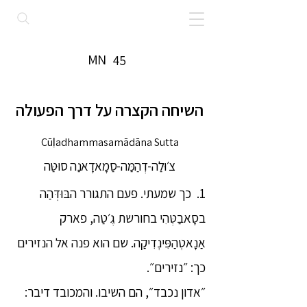
MN
45
השיחה הקצרה על דרך הפעולה
Cūḷadhammasamādāna Sutta
צ׳וּלַה-דְהַמַּה-סַמָאדָאנַה סוּטַּה
1. כך שמעתי. פעם התגורר הבּוּדְּהַה
בסָאבַטְּהִי בחורשת גֶ׳טַה, פארק
אַנָאטְהַפִּינְדִיקַה. שם הוא פנה אל הנזירים
כך: ״נזירים״.
״אדון נכבד״, הם השיבו. והמכובד דיבר: