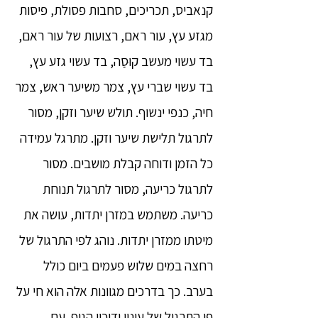
קנאביס, תכריכים, סחבות פסולת, פיסות
מגזע עץ, עור ראם, רצועות של עור ראם,
בד עשוי מעשב קוּסַה, בד עשוי גזע עץ,
בד עשוי שברי עץ, צמר משיער ראש, צמר
חיה, כנפי ינשוף. תולש שיער וזקן, מסור
לתרגול תלישת שיער וזקן. מתרגל עמידה
כל הזמן ודוחה קבלת מושבים. מסור
לתרגול כריעה, מסור לתרגול תנוחת
כריעה. משתמש במזרן יתדות, עושה את
מיטתו ממזרן יתדות. נוהג לפי התרגול של
רחצה במים שלוש פעמים ביום כולל
בערב. כך בדרכים מגוונות אלה הוא חי על
פי התרגול של עינוי ודיכוי הגוף. עם