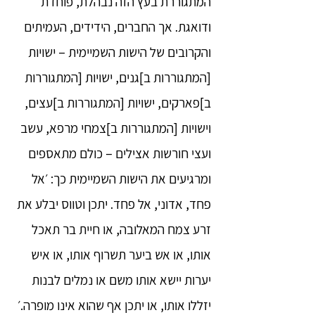
המתגוררת בעץ הזה נבהלת, פוחדת
ודואגת. אך החברים, הידידים, העמיתים
והקרובים של הישות השמיימית – ישויות
[המתגוררות ב]גנים, ישויות [המתגוררות
ב]פארקים, ישויות [המתגוררות ב]עצים,
וישויות [המתגוררות ב]צמחי מרפא, עשב
ועצי חורשות אצילים – כולם מתאספים
ומרגיעים את הישות השמיימית כך: ׳אל
פחד, אדוני, אל פחד. יתכן וטווס יבלע את
זרע צמח המאלובה, או חיית בר תאכל
אותו, או אש ביער תשרוף אותו, או איש
יערות יישא אותו משם או נמלים לבנות
יזללו אותו, או יתכן אף שהוא אינו מופרה.׳