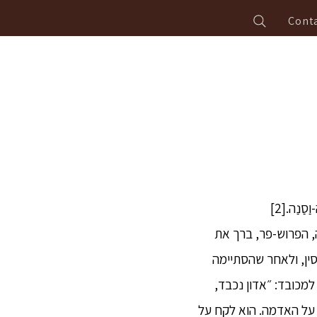
Conta
-כלב עירום,[4] הלכו אל המכובד. פּוּנַה, הפרוש-פר, ברך את
וסין, ולאחר שהסתיימה
למכובד: ״אדון נכבד,
ו על האדמה. הוא לקח על