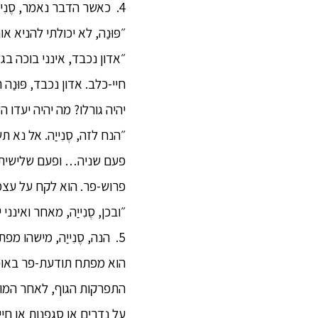
4. כאשר הדבר נאמר, סֶנִיי
״פּוּנַה, לא יכולתי להניא א
״אדון נכבד, אינני בוכה 
חיי-כלב. אדון נכבד, פּוּנַה
יהיה גורלו? מה יהיה יעדו ה
״הנח לזה, סֶנִייַה. אל נא 
פעם שניה… ופעם שלישית, סֶנִ
פרוש-פר. הוא לקח על עצמו 
״ובכן, סֶנִייַה, מאחר ואיננ
5. הנה, סֶנִייַה, מישהו
הוא מפתח תודעת-פר באופן
על נדרים או סגפנות או חי