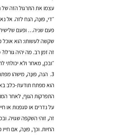
עצמו את התרגול הזה של הת
״די, פּוּנַה, הנח לזה. אל נ
פעם שניה… ופעם שלישית, פּ
שקשה לעשותו: הוא אוכל מ
זה זמן רב. מה יהיה גורלו? 
״ובכן, מאחר ולא יכולתי לה
3. הנה, פּוּנַה, מישהו 
הוא מפתח תודעת-כלב באו
על נדרים או סגפנות או חי
זה, זוהי השקפה שגויה. ובכ
החיות. וכך, פּוּנַה, אם חיי