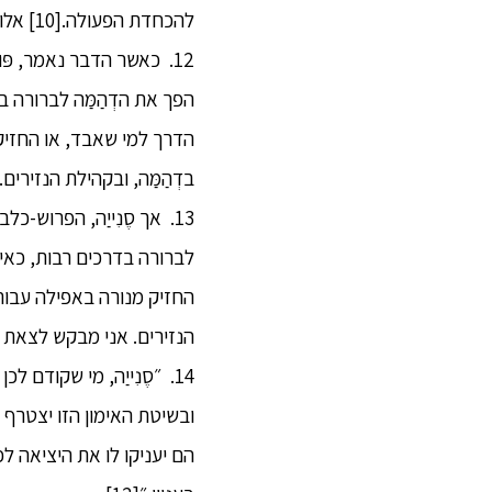
להכחדת הפעולה.[10] אלו הם ארבעת סוגי הפעולה שהוכרזו על ידי לאחר שהבנתי אותם בעצמי בידיעה ישירה.״
12. כאשר הדבר נאמר, פּו
הפך את הדְהַמַּה לברורה ב
הדרך למי שאבד, או החזיק מ
בדְהַמַּה, ובקהילת הנזירי
13. אך סֶנִייַה, הפרוש-
לברורה בדרכים רבות, כאיל
החזיק מנורה באפילה עבור ב
הנזירים. אני מבקש לצאת
ובשיטת האימון הזו יצטרף 
הם יעניקו לו את היציאה ל