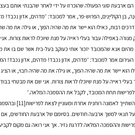
ּנַה, בן הקוֹלִייַנִים, הפרוש-פר, אמר למכובד: ״מדהים, אדון נכבד! 
דרכים רבות, כאילו הוא יישר את מה שהיה הפוך, או גילה את מה שהי
נורה באפילה עבור בעלי ראייה על מנת שיוכלו לראות צורות. אני שם
ם. מהיום אנא שהמכובד יזכור אותי כעוקב בעל-בית אשר שם בו את מב
כלב העירום אמר למכובד: ״מדהים, אדון נכבד! מדהים, אדון נכבד! המכ
ו הוא יישר את מה שהיה הפוך, או גילה את מה שהיה חבוי, או הציג
עלי ראייה על מנת שיוכלו לראות צורות. אני שם את מבטחי בבּוּדְּהַה
 לפרישות תחת המכובד, לקבל את ההסמכה המלאה.״
14. ״סֶנִייַה, מי שקודם לכן השתייך
על תנאי למשך ארבעה חודשים. בסיומם של ארבעת החודשים, אם הנז
פרישות וההסמכה המלאה לדרגת נזיר. אך אני רואה גם מקום לקביע