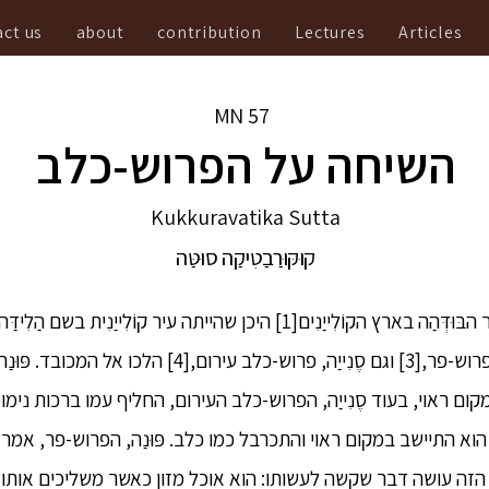
ct us
about
contribution
Lectures
Articles
MN
57
השיחה על הפרוש-כלב
Kukkuravatika Sutta
קוּקּוּרַבַטִיקַה סוּטַּה
2. אז פּוּנַה, בן הקוֹלִייַנִים, פרוש-פר,[3] וגם סֶנִייַה, פרוש
ם ראוי, בעוד סֶנִייַה, הפרוש-כלב העירום, החליף עמו ברכות נימ
וא התיישב במקום ראוי והתכרבל כמו כלב. פּוּנַה, הפרוש-פר, אמר 
ום הזה עושה דבר שקשה לעשותו: הוא אוכל מזון כאשר משליכים אות