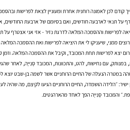
ך קודם לכן לאמונה רוחנית אחרת ומעוניין לצאת לפרישות ובהסמכה 
ף על תנאי לארבעה חודשים, ואם בסיומם של ארבעת החודשים, אם 
יציאה לפרישות וההסמכה המלאה לדרגת נזיר - אזי אני אצטרף על ת
רוצים ממני, שיעניקו לי את היציאה לפרישות ואת ההסמכה המלאה כנ
העירום יצא לפרישות תחת המכובד, וקיבל את ההסמכה המלאה. וזמן
 במנותק, עם נחישות, להט, והתכוונות, המכובד סֶנִייַה, לאחר שהג
ושהה במטרה הנעלה של החיים הרוחניים אשר לשמה בן-שבט יוצא לפ
 ישיר: ״הלידה הושמדה, החיים הרוחניים הגיעו לקיצם, מה שהיה לע
ת.״ והמכובד סֶנִייַה הפך לאחד מהארהנטים.