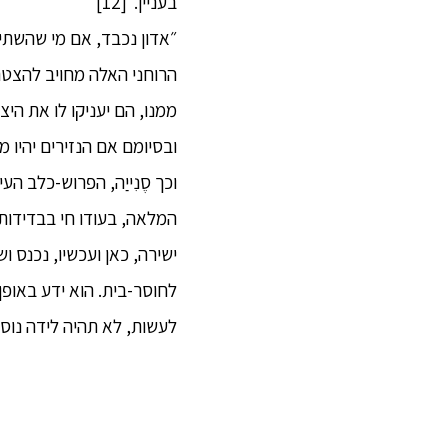
בעניין.״[12]
״אדון נכבד, אם מי שהשתיי
הרוחני האלה מחויב להצטר
ממנו, הם יעניקו לו את ה
ובסיומם אם הנזירים יהיו מ
וכך סֶנִייַה, הפרוש-כלב 
המלאה, בעודו חי בבדידות,
ישירה, כאן ועכשיו, נכנס 
לחוסר-בית. הוא ידע באופן
לעשות, לא תהיה לידה נוספ