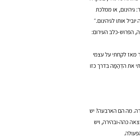
: גיהינום, או ממלכת
 יוביל אותו לגיהינום.״
יַה, הפרוש-כלב העירום:
בר מאז לקחתי על עצמי
י את הדְהַמַּה בדרך כזו
ירה. מה הם הארבעה? יש
אה כהה-ובהירה, ויש
פעולה.