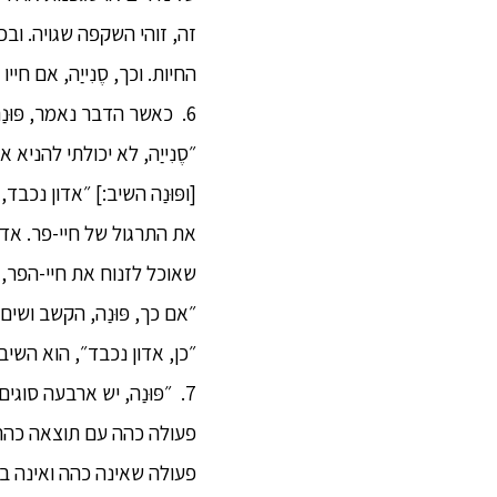
זה, זוהי השקפה שגויה. ובכ
החיות. וכך, סֶנִייַה, אם חי
6. כאשר הדבר נאמר, פּוּנַ
״סֶנִייַה, לא יכולתי להניא 
[ופּוּנַה השיב:] ״אדון נ
את התרגול של חיי-פר. אדון 
שאוכל לזנוח את חיי-הפר, וש
״אם כך, פּוּנַה, הקשב ושים
״כן, אדון נכבד״, הוא השיב
7. ״פּוּנַה, יש ארבעה ס
פעולה כהה עם תוצאה כהה,
פעולה שאינה כהה ואינה ב