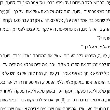
ַה, הפרוש-כלב העירום זעק ופרץ בבכי. ואז אמר המכובד לפּוּנַה, בן הק
ותך כשאמרתי ׳די, פּוּנַה, הנח לזה. אל נא תשאל אותי על כך.׳ [וסֶנִייַ
בגלל שהמכובד אמר זאת עלי, אלא מאחר שזמן רב עבר מאז לקחתי 
 הזה, בן הקוֹלִייַנִים, הינו פרוש-פר. הוא לקח על עצמו לפני זמן רב 
עתידי?״
תשאל אותי על כך.״
ייַה, הפרוש-כלב העירום, שאל את המכובד: ״אדון נכבד, פּוּנַה הזה, ב
לפני זמן רב את התרגול של חיי-פר. מה יהיה גורלו? מה יהיה יעדו 
י יכול להניא אותך כשאני אומר: ׳די, סֶנִייַה, הנח לזה. אל נא תשאל א
 מפתח התנהגות-פר באופן מלא וללא הפסקה, הוא מפתח הרגלי-פר בא
 מלא וללא הפסקה, תפקוד-פר באופן מלא וללא הפסקה. לאחר שה
התפרקות הגוף, לאחר המוות, הוא נולד בחברת פרים.[6] אך אם יש לו ה
ים רוחניים מעין אלו, אהפוך לישות שמיימית אדירה או ישות שמיימי