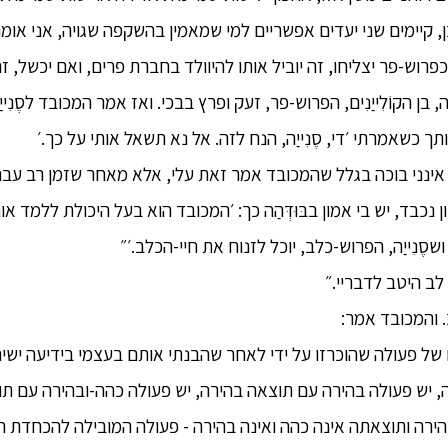
ן, קיימים שני יעדים אפשריים למי שמאמין בהשקפה שגויה, אני אומר
יו כפרוש-פר יצליחו, זה יוביל אותו להיוולד בחברת פרים, ואם יכשל, זה
ה, בן הקוֹלִייַנִים, הפרוש-פר, זעק ופרץ בבכי. ואז אמר המכובד לסֶנִי
אותך כשאמרתי ׳די, סֶנִייַה, הנח לזה. אל נא תשאל אותי על כך.׳
כבד, אינני בוכה בגלל שהמכובד אמר זאת עלי, אלא מאחר שזמן רב ע
נכבד, יש בי אמון בבּוּדְּהַה כך: ׳המכובד הוא בעל היכולת ללמד אות
סֶנִייַה, הפרוש-כלב, יוכל לזנוח את חיי-הכלב.׳״
 לב היטב לדבריי.״
. והמכובד אמר:
וגים של פעולה שהוכרזו על ידי לאחר שהבנתי אותם בעצמי בידיעה יש
 יש פעולה בהירה עם תוצאה בהירה, יש פעולה כהה-ובהירה עם תוצ
הירה ותוצאתה אינה כהה ואינה בהירה - פעולה המובילה להכחדת ה