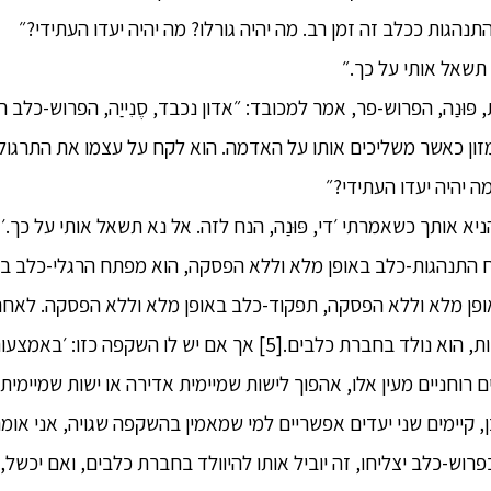
נהגות ככלב זה זמן רב. מה יהיה גורלו? מה יהיה יעדו העתידי?״
א תשאל אותי על כך.״
וּנַה, הפרוש-פר, אמר למכובד: ״אדון נכבד, סֶנִייַה, הפרוש-כלב 
זון כאשר משליכים אותו על האדמה. הוא לקח על עצמו את התרגול
מה יהיה יעדו העתידי?״
ניא אותך כשאמרתי ׳די, פּוּנַה, הנח לזה. אל נא תשאל אותי על כך.׳
מפתח התנהגות-כלב באופן מלא וללא הפסקה, הוא מפתח הרגלי-כלב 
פן מלא וללא הפסקה, תפקוד-כלב באופן מלא וללא הפסקה. לאחר 
התפרקות הגוף, לאחר המוות, הוא נולד בחברת כלבים.[5] אך אם יש ל
ים רוחניים מעין אלו, אהפוך לישות שמיימית אדירה או ישות שמיימי
ן, קיימים שני יעדים אפשריים למי שמאמין בהשקפה שגויה, אני אומר
ו כפרוש-כלב יצליחו, זה יוביל אותו להיוולד בחברת כלבים, ואם יכשל, ז