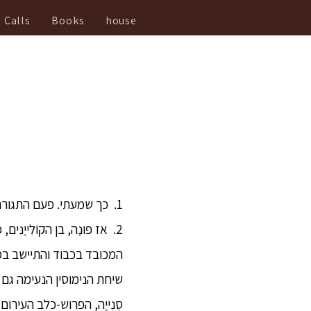
Calls
Books
house
1. כך שמעתי. פעם התגורר הבּוּדְּהַה בארץ הקוֹלִייַנִים[1] היכן שהייתה עיר קוֹלִייַנִית בשם הַלִידַּה-וַסַנַה.[2]
המכובד בכבוד והתיישב במקו
שיחת הנימוסין הנעימה גם ה
סֶנִייַה, הפרוש-כלב העיר