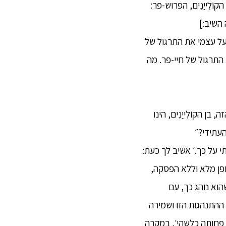
וֹלִייַנִים, הפרוש-פר:
ה השיב:]
על עצמי את התרגול של
את התרגול של חיי-פר. מה
ן הקוֹלִייַנִים, הינו
העתידי?״
ותי על כך.׳ אשיב לך כעת:
ופן מלא וללא הפסקה,
וא נוהג כך, עם
שקפה כזו: ׳באמצעות ההתנהגות הזו ושמירה
ת פחותה כלשהי׳, במקרה