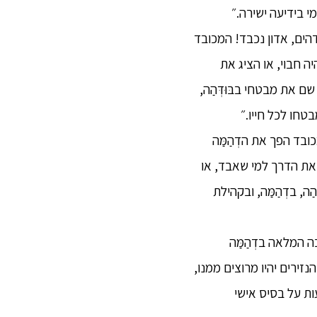
מדהים, אדון נכבד! המכובד
ה חבוי, או הציג את
 את מבטחי בבּוּדְּהַה,
טחו לכל חייו.״
ובד הפך את הדְהַמַּה
 את הדרך למי שאבד, או
, בדְהַמַּה, ובקהילת
 לאמונה רוחנית אחרת ומעוניין לצאת לפרישות[11] ובהסמכה המלאה בדְהַמַּה
ירים יהיו מרוצים ממנו,
ות על בסיס אישי