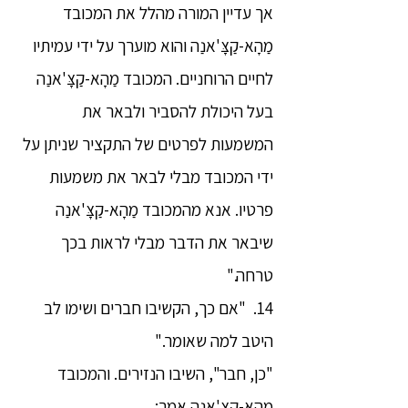
אך עדיין המורה מהלל את המכובד
מַהָא-קַצָּ'אנַה והוא מוערך על ידי עמיתיו
לחיים הרוחניים. המכובד מַהָא-קַצָּ'אנַה
בעל היכולת להסביר ולבאר את
המשמעות לפרטים של התקציר שניתן על
ידי המכובד מבלי לבאר את משמעות
פרטיו. אנא מהמכובד מַהָא-קַצָּ'אנַה
שיבאר את הדבר מבלי לראות בכך
טרחה."
14. "אם כך, הקשיבו חברים ושימו לב
היטב למה שאומר."
"כן, חבר", השיבו הנזירים. והמכובד
מַהָא-קַצָּ'אנַה אמר: