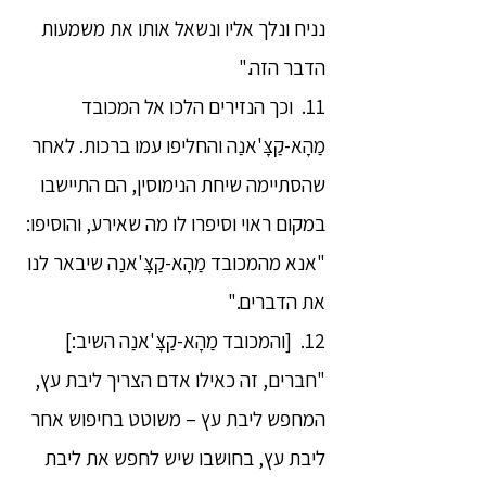
נניח ונלך אליו ונשאל אותו את משמעות
הדבר הזה."
11. וכך הנזירים הלכו אל המכובד
מַהָא-קַצָּ'אנַה והחליפו עמו ברכות. לאחר
שהסתיימה שיחת הנימוסין, הם התיישבו
במקום ראוי וסיפרו לו מה שאירע, והוסיפו:
"אנא מהמכובד מַהָא-קַצָּ'אנַה שיבאר לנו
את הדברים."
12. [והמכובד מַהָא-קַצָּ'אנַה השיב:]
"חברים, זה כאילו אדם הצריך ליבת עץ,
המחפש ליבת עץ – משוטט בחיפוש אחר
ליבת עץ, בחושבו שיש לחפש את ליבת