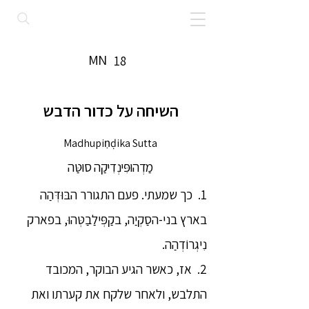
MN
18
השיחה על כדור הדבש
Madhupiṇḍika Sutta
מַדְהוּפִּינְדִיקַה סוּטַּה
1. כך שמעתי. פעם התגורר הבּוּדְּהַה
בארץ בני-הסַקְיַה, בקַפְּילַבַטְּהוּ, בפארק
נִיגְרוֹדְהַה.
2. אז, כאשר הגיע הבוקר, המכובד
התלבש, ולאחר שלקח את קערתו ואת