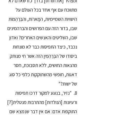
ומצהיר [את תורתו] בדרך כזו שאדם לא
מתווכח עם אף אחד בכל העולם על
הישויות השמיימיות, המָארוֹת, והבְּרַהְמוֹת
שבו, בדור הזה עם הפרושים והברהמינים
שבו, השליטים והאנשים האחרים? ואדון
נכבד, כיצד התפיסות כבר לא מונחות
ביסודו של הבְּרַהְמִין הזה אשר חי מנותק
מהנאות החושים, ללא תסבוכת, חסר
דאגות, חופשי מהשתוקקות כלפי כל סוג
של ישות?"
8. "נזיר, בנוגע למקור דרכו תפיסות
ורעיונות [הנולדות] מהתרבות מנטלית[7]
התוקפות אדם: אם אין דבר שנמצא שם