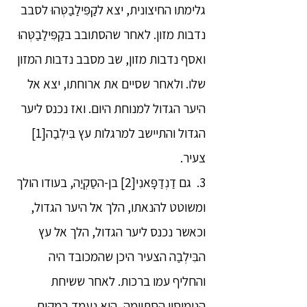
גלימתו החיצונית, יצא לקַפִּילַבַטְּהוּ לסבב
נדבות מזון. לאחר שהסתובב בקַפִּילַבַטְּהוּ
ואסף נדבות מזון, שב מסבב נדבות המזון
שלו. ולאחר שסיים את ארוחתו, יצא אל
היער הגדול למנוחת היום. ואז נכנס ליער
הגדול והתיישב למרגלות עץ בִּילְבַה[1]
צעיר.
3. גם דַנְדַפָּאנִי[2] בן-הסַקְיַה, בעודו הולך
ומשוטט להנאתו, הלך אל היער הגדול,
וכאשר נכנס ליער הגדול, הלך אל עץ
הבִּילְבַה הצעיר היכן שהמכובד היה
והחליף עמו ברכות. לאחר ששיחת
הנימוסין הסתיימה, הוא נעמד במקום