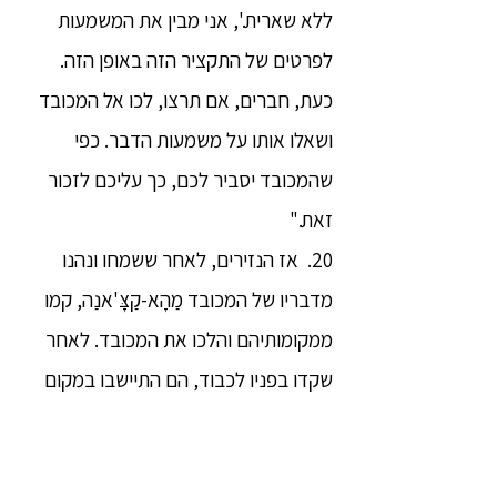
ללא שארית.', אני מבין את המשמעות
לפרטים של התקציר הזה באופן הזה.
כעת, חברים, אם תרצו, לכו אל המכובד
ושאלו אותו על משמעות הדבר. כפי
שהמכובד יסביר לכם, כך עליכם לזכור
זאת."
20. אז הנזירים, לאחר ששמחו ונהנו
מדבריו של המכובד מַהָא-קַצָּ'אנַה, קמו
ממקומותיהם והלכו את המכובד. לאחר
שקדו בפניו לכבוד, הם התיישבו במקום
ראוי וסיפרו למכובד את כל מה שאירע
לאחר שעזב, והוסיפו: "אז, אדון נכבד,