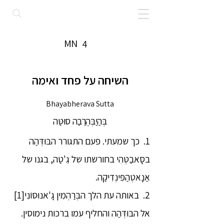
MN
4
השיחה על פחד ואימה
Bhayabherava Sutta
בְּהַיַבְּהֶרַבַה סוּטַּה
1. כך שמעתי. פעם התגורר הבּוּדְּהַה
בסָאבַטְּהִי בחורשתו של גֵ'טַה, בגנו של
אַנָאטְהַפִּינְדִיקַה.
2. באותה עת הלך הבְּרַהְמִין גָ'אנוּסּוֹנִי[1]
אל הבּוּדְּהַה והחליף עמו ברכות נימוסין.