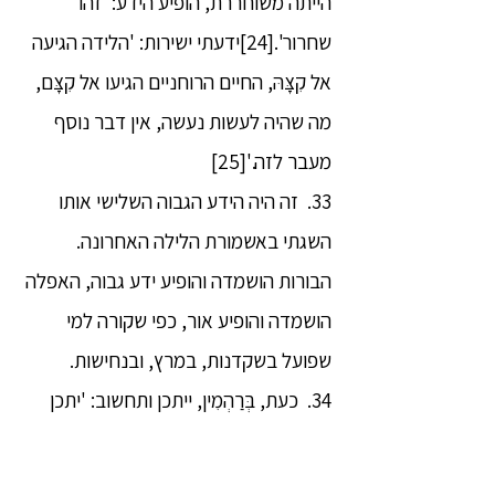
הייתה משוחררת, הופיע הידע: 'זהו
שחרור'.[24]ידעתי ישירות: 'הלידה הגיעה
אל קִצָּהּ, החיים הרוחניים הגיעו אל קִצָּם,
מה שהיה לעשות נעשה, אין דבר נוסף
מעבר לזה.'[25]
33. זה היה הידע הגבוה השלישי אותו
השגתי באשמורת הלילה האחרונה.
הבורות הושמדה והופיע ידע גבוה, האפלה
הושמדה והופיע אור, כפי שקורה למי
שפועל בשקדנות, במרץ, ובנחישות.
34. כעת, בְּרַהְמִין, ייתכן ותחשוב: 'יתכן
והפרוש גוֹטַמַה אינו חופשי מתאווה, שנאה
ואשליה אפילו היום, שכן הוא עדיין מתגורר