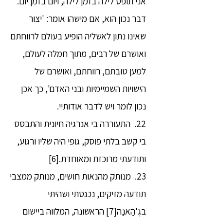
אני תופס לילה בזמן לילה, ויום בזמן יום.
דבר נכון הוא, אם מישהו אומר: 'יצור
שאינו נתון לאשליה הופיע בעולם לרווחתם
ואושרם של רבים, מתוך חמלה לעולם,
למען טובתם, רווחתם, ואושרם של
הישויות השמיימיות ובני האדם', כך אכן
נכון לומר ויש לדבר אודותיי.
22. התעוררה בי אנרגיה חיונית והתבסס
בי קשב בלתי פוסק, גופי היה שליו ורגוע,
ותודעתי מרוכזת ומאוחדת.[6]
23. מנותק מהנאות חושים, מנותק ממצבי
תודעה מזיקים, נכנסתי ושהיתי
בגְ'הָאנַה[7] הראשונה, המלווה ביישום