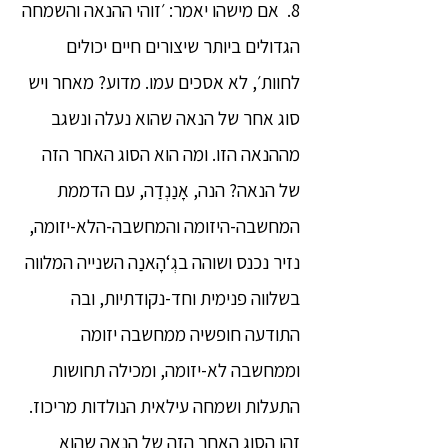
8. אם מישהו יאמר: ׳זוהי ההנאה והשמחה
הגדולים ביותר שיצורים חיים יכולים
לחוות׳, לא אסכים עמו. מדוע? מאחר ויש
סוג אחר של הנאה שהוא נעלה ונשגב
מההנאה הזו. ומה הוא הסוג האחר הזה
של הנאה? הנה, אָנַנְדַה, עם הדממת
המחשבה-היזומה והמחשבה-הלא-יזומה,
נזיר נכנס ושוהה בגְ‘הָאנַה השנייה המלווה
בשלווה פנימית וחד-נקודתיות, ובה
התודעה חופשיה ממחשבה יזומה
וממחשבה לא-יזומה, ומכילה תחושות
התעלות ושמחה עילאית הנולדות מריכוז.
זהו הסוג האחר הזה של הנאה שהוא