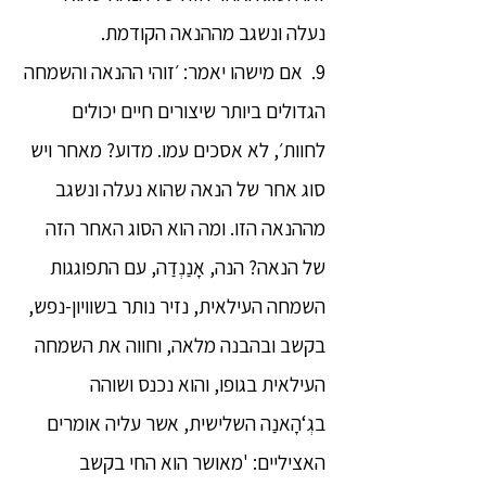
נעלה ונשגב מההנאה הקודמת.
9. אם מישהו יאמר: ׳זוהי ההנאה והשמחה
הגדולים ביותר שיצורים חיים יכולים
לחוות׳, לא אסכים עמו. מדוע? מאחר ויש
סוג אחר של הנאה שהוא נעלה ונשגב
מההנאה הזו. ומה הוא הסוג האחר הזה
של הנאה? הנה, אָנַנְדַה, עם התפוגגות
השמחה העילאית, נזיר נותר בשוויון-נפש,
בקשב ובהבנה מלאה, וחווה את השמחה
העילאית בגופו, והוא נכנס ושוהה
בגְ‘הָאנַה השלישית, אשר עליה אומרים
האציליים: 'מאושר הוא החי בקשב