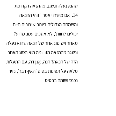
שהוא נעלה ונשגב מההנאה הקודמת.
14. אם מישהו יאמר: ׳זוהי ההנאה
והשמחה הגדולים ביותר שיצורים חיים
יכולים לחוות׳, לא אסכים עמו. מדוע?
מאחר ויש סוג אחר של הנאה שהוא נעלה
ונשגב מההנאה הזו. ומה הוא הסוג האחר
הזה של הנאה? הנה, אָנַנְדַה, עם התעלות
מלאה על תפיסת בסיס ׳האין-דבר׳, נזיר
נכנס ושוהה בבסיס
הלא-תפיסה-ולא-חוסר- תפיסה. זהו הסוג
האחר הזה של הנאה שהוא נעלה ונשגב
מההנאה הקודמת.