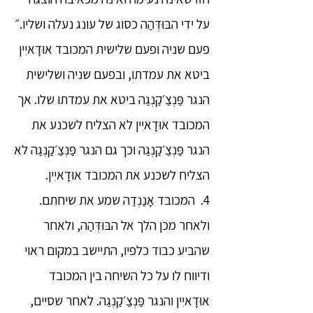
על ידי הבּוּדְּהַה כסוג של עונג נעלה ושליו.״
פעם שניה ופעם שלישית המכובד אוּדָאיִין
ביטא את עמדתו, ובפעם שניה ושלישית
הנגר פַּנְצַ׳קַנְגַה ביטא את עמדתו שלו. אך
המכובד אוּדָאיִין לא הצליח לשכנע את
הנגר פַּנְצַ׳קַנְגַה וכך גם הנגר פַּנְצַ׳קַנְגַה לא
הצליח לשכנע את המכובד אוּדָאיִין.
4. המכובד אָנַנְדַה שמע את שיחתם.
ולאחר מכן הלך אל הבּוּדְּהַה, ולאחר
שהביע כבוד כלפיו, התיישב במקום ראוי
ודיווח לו על כל השיחה בין המכובד
אוּדָאיִין והנגר פַּנְצַ׳קַנְגַה. לאחר שסיים,