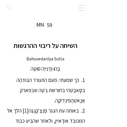
MN
59
השיחה על ריבוי ההרגשות
Bahuvedanīya Sutta
בַּהוּ-וֶדַנִייַה סוּטַּה
1. כך שמעתי. פעם התגורר הבּוּדְּהַה
בסָאבַטְּהִי בחורשת גֶ׳טַה שבפארק
אַנָאטְהַפִּינְדִיקַה.
2. באותה עת הנגר פַּנְצַ׳קַנְגַה[1] הלך אל
המכובד אוּדָאיִין, ולאחר שהביע כבוד