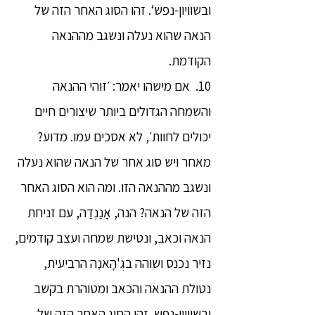
ובשוויון-נפש‘. זהו הסוג האחר הזה של
הנאה שהוא נעלה ונשגב מההנאה
הקודמת.
10. אם מישהו יאמר: ׳זוהי ההנאה
והשמחה הגדולים ביותר שיצורים חיים
יכולים לחוות׳, לא אסכים עמו. מדוע?
מאחר ויש סוג אחר של הנאה שהוא נעלה
ונשגב מההנאה הזו. ומה הוא הסוג האחר
הזה של הנאה? הנה, אָנַנְדַה, עם זניחת
הנאה וכאב, ונטישת שמחה ועצב קודמים,
נזיר נכנס ושוהה בגְ'הָאנַה הרביעית,
נטולת ההנאה והכאב ומטוהרת בקשב
ובשוויון-נפש. זהו הסוג האחר הזה של