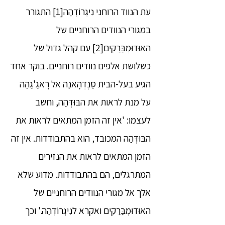
עת הנווד הרוחני נִיגְרוֹדְהַה[1] התגורר
במגורי הנוודים הרוחניים של
האוּדוּמְבַּרַקִים[2] עם קהל גדול של
כשלושת אלפים נוודים רוחניים. בוקר אחד
הגיע בעל-הבית סַנְדְהָאנַה אל רָאגַ'גַהַה
על מנת לראות את הבּוּדְּהַה, וחשב
לעצמו: 'אין זה הזמן המתאים לראות את
הבּוּדְּהַה המכובד, הוא בהתבודדות. אין זה
הזמן המתאים לראות את הנזירים
המתרגלים, הם בהתבודדות. מדוע שלא
אלך אל מגורי הנוודים הרוחניים של
האוּדוּמְבַּרַקִים ואקרא לנִיגְרוֹדְהַה.' וכך