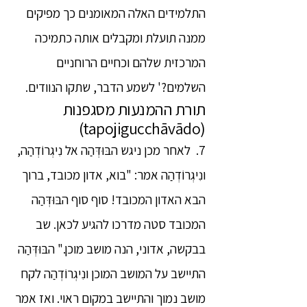
התלמידים האלה המאומנים כך מפיקים
ממנה תועלת ומקבלים אותה כתמיכה
המרכזית שלהם וכחיים הרוחניים
השלמים?' לשמע הדבר, שתקו הנוודים.
תורת ההמנעות מסגפנות
(tapojigucchāvādo)
7. לאחר מכן ניגש הבּוּדְּהַה אל נִיגְרוֹדְהַה,
ונִיגְרוֹדְהַה אמר: "בוא, אדון מכובד, ברוך
הבא האדון המכובד! סוף סוף הבּוּדְּהַה
המכובד סטה מדרכו להגיע לכאן. שב
בבקשה, אדוני, הנה מושב מוכן." הבּוּדְּהַה
התיישב על המושב המוכן ונִיגְרוֹדְהַה לקח
מושב נמוך והתיישב במקום ראוי. ואז אמר