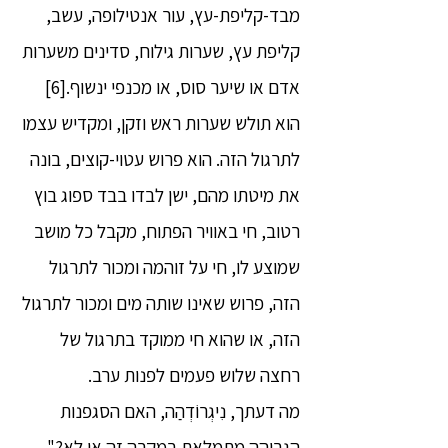
מבד-קליפת-עץ, עור אנטילופה, עשב,
קליפת עץ, שערות גילוח, סדינים משערות
אדם או שיער סוס, או מכנפי ינשוף.[6]
הוא תולש שערות ראש וזקן, ומקדיש עצמו
לתרגול הזה. הוא פרוש עטוי-קוצים, בונה
את מיטתו מהם, ישן לבדו בבד ספוג בוץ
רטוב, חי באוויר הפתוח, מקבל כל מושב
שמוצע לו, חי על זוהמה ומכור לתרגול
הזה, פרוש שאינו שותה מים ומכור לתרגול
הזה, או שהוא חי ממוקד בתרגול של
רחצה שלוש פעמים לפנות ערב.
מה דעתך, נִיגְרוֹדְהַה, האם הסגפנות
הגבוהה מתמלאת במקרה זה או לא?"