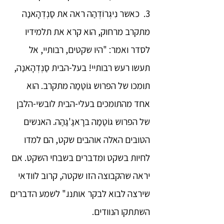
3. כאשר נִיגְרוֹדְהַה ראה את סַנְדְהָאנַה
מתקרב מרחוק, הוא קרא את תלמידיו
לסדר ואמר: "היו שקטים, רבותיי, אל
תעשו רעש רבותיי! בעל-הבית סַנְדְהָאנַה,
תומכו של הפרוש גוֹטַמַה מתקרב. הוא
אחד מהתומכים בעלי-הבית לובשי-הלבן
של הפרוש גוֹטַמַה ברָאגַ'גַהַה. האנשים
הטובים האלה אוהבים שקט, הם למדו
לחיות בשקט ומדברים בשבחי השקט. אם
יראה שהקבוצה הזו שקטה, קרוב לוודאי
שירצה לבוא לבקר אותנו." לשמע הדברים
השתתקו הנוודים.