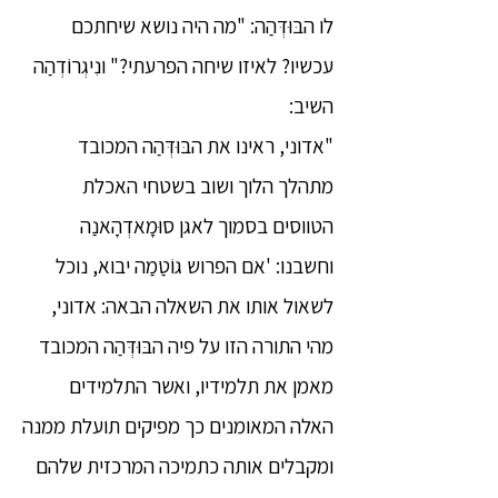
לו הבּוּדְּהַה: "מה היה נושא שיחתכם
עכשיו? לאיזו שיחה הפרעתי?" ונִיגְרוֹדְהַה
השיב:
"אדוני, ראינו את הבּוּדְּהַה המכובד
מתהלך הלוך ושוב בשטחי האכלת
הטווסים בסמוך לאגן סוּמָאדְהָאנַה
וחשבנו: 'אם הפרוש גוֹטַמַה יבוא, נוכל
לשאול אותו את השאלה הבאה: אדוני,
מהי התורה הזו על פיה הבּוּדְּהַה המכובד
מאמן את תלמידיו, ואשר התלמידים
האלה המאומנים כך מפיקים תועלת ממנה
ומקבלים אותה כתמיכה המרכזית שלהם