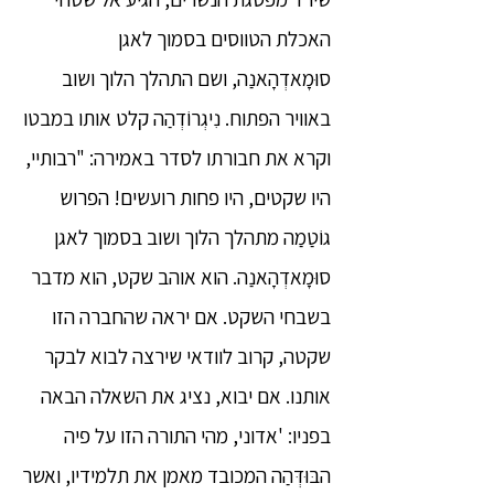
האכלת הטווסים בסמוך לאגן
סוּמָאדְהָאנַה, ושם התהלך הלוך ושוב
באוויר הפתוח. נִיגְרוֹדְהַה קלט אותו במבטו
וקרא את חבורתו לסדר באמירה: "רבותיי,
היו שקטים, היו פחות רועשים! הפרוש
גוֹטַמַה מתהלך הלוך ושוב בסמוך לאגן
סוּמָאדְהָאנַה. הוא אוהב שקט, הוא מדבר
בשבחי השקט. אם יראה שהחברה הזו
שקטה, קרוב לוודאי שירצה לבוא לבקר
אותנו. אם יבוא, נציג את השאלה הבאה
בפניו: 'אדוני, מהי התורה הזו על פיה
הבּוּדְּהַה המכובד מאמן את תלמידיו, ואשר