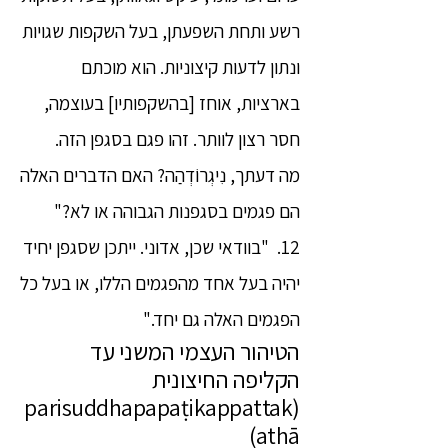
רשע ותחת השפעתן, בעל השקפות שגויות
ונתון לדעות קיצוניות. הוא מוכתם
בארציות, אוחז [בהשקפותיו] בעוצמה,
חסר רצון לוותר. זהו פגם בסגפן הזה.
מה דעתך, נִיגְרוֹדְהַה? האם הדברים האלה
הם פגמים בסגפנות הגבוהה או לא?"
12. "בוודאי שכן, אדוני. ייתכן שסגפן יחיד
יהיה בעל אחד מהפגמים הללו, או בעל כל
הפגמים האלה גם יחד."
הטיהור העצמי המשני עד
הקליפה החיצונית
(parisuddhapapaṭikappattak
athā)