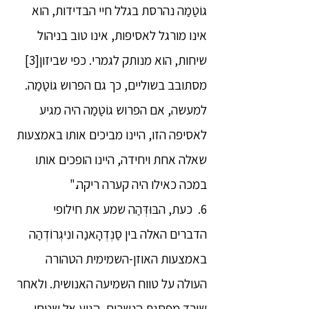
גוֹטַמַה נהרסת בגלל חיי הבדידות, הוא
אינו מורגל לאסיפות, אינו טוב בניהול
שיחות, הוא מנותק לגמרי. כפי שביזון[3]
מסתובב בשוליים, כך גם הפרוש גוֹטַמַה.
למעשה, אם הפרוש גוֹטַמַה היה מגיע
לאסיפה הזו, היינו מביכים אותו באמצעות
שאלה אחת ויחידה, היינו הופכים אותו
במכה כאילו היה קערה ריקה."
6. כעת, הבּוּדְּהַה שמע את חילופי
הדברים האלה בין סַנְדְהָאנַה ונִיגְרוֹדְהַה
באמצעות האוזן-השמימית הטהורה
העולה על טווח השמיעה האנושית. ולאחר
שירד מפסגת הנשרים, הגיע אל שטחי