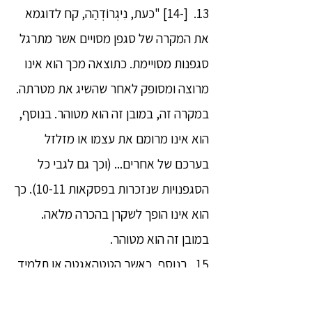
13. [-14] "כעת, נִיגְרוֹדְהַה, קח לדוגמא
את המקרה של סגפן מסויים אשר מתרגל
סגפנות מסויימת. כתוצאה מכך הוא אינו
מרוצה ומסופק לאחר שהשיג את מטרתה.
במקרה זה, במובן זה הוא מטוהר. בנוסף,
הוא אינו מרומם את עצמו או מזלזל
בערכם של אחרים... (וכך גם לגבי כל
הסגפנויות שנזכרות בפסקאות 10-11). כך
הוא אינו הופך לשקרן בהכרה מלאה.
במובן זה הוא מטוהר.
15. בנוסף, כאשר הטַטְהָאגַטַה או תלמיד
של הטַטְהָאגַטַה מציג את הדְהַמַּה באופן