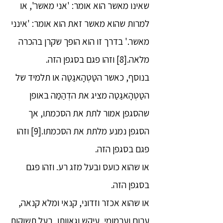
שאינו מאשר הוא אומר: 'אני מאשר', או
למרות שהוא מאשר זאת הוא אומר: 'אינני
מאשר.' בדרך זו הוא הופך שקרן בהכרה
מלאה.[8] וזהו פגם בסגפן הזה.
בנוסף, כאשר הטַטְהָאגַטַה או תלמיד של
הטַטְהָאגַטַה מציג את הדְהַמַּה באופן
שהסגפן אמור לתת את הסכמתו, אך
הסגפן נמנע מלתת את הסכמתו.[9] וזהו
פגם בסגפן הזה.
או שהוא כועס ובעל מזג רע. וזהו פגם
בסגפן הזה.
או שהוא אכזר וזדוני, קנאי ומלא קנאה,
ערום וערמומי, עיקש וגאוותן, בעל תשוקות