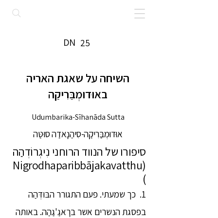
DN
25
השיחה על שאגת האריה
באוּדוּמְבַּרִיקַה
Udumbarika-Sīhanāda Sutta
אוּדוּמְבַּרִיקַה-סִיהַנָאדַה סוּטַּה
סיפורו של הנווד הרוחני נִיגְרוֹדְהַה
(Nigrodhaparibbājakavatthu
)
1. כך שמעתי. פעם התגורר הבּוּדְּהַה
בפסגת הנשרים אשר ברָאגַ'גַהַה. באותה