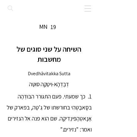
MN
19
השיחה על שני סוגים של
מחשבות
Dvedhāvitakka Sutta
דְבֶדְהָא-וִיטַקַּה סוּטַּה
1. כך שמעתי. פעם התגורר הבּוּדְּהַה
בסָאבַטְּהִי בחורשתו של גֵ'טַה, בפארק של
אַנָאטְהַפִּינְדִיקַה. שם הוא פנה אל הנזירים
ואמר: "נזירים."