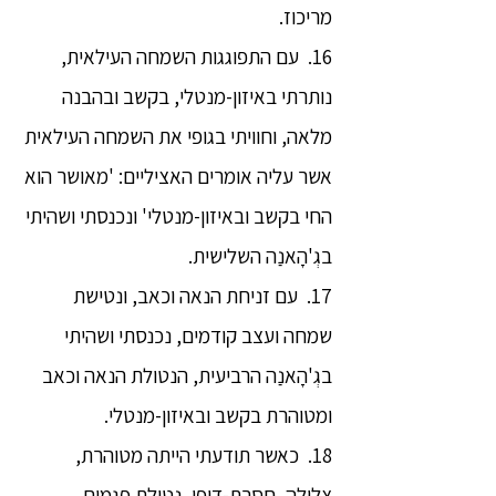
מריכוז.
16. עם התפוגגות השמחה העילאית,
נותרתי באיזון-מנטלי, בקשב ובהבנה
מלאה, וחוויתי בגופי את השמחה העילאית
אשר עליה אומרים האציליים: 'מאושר הוא
החי בקשב ובאיזון-מנטלי' ונכנסתי ושהיתי
בגְ'הָאנַה השלישית.
17. עם זניחת הנאה וכאב, ונטישת
שמחה ועצב קודמים, נכנסתי ושהיתי
בגְ'הָאנַה הרביעית, הנטולת הנאה וכאב
ומטוהרת בקשב ובאיזון-מנטלי.
18. כאשר תודעתי הייתה מטוהרת,
צלולה, חסרת-דופי, נטולת פגמים,