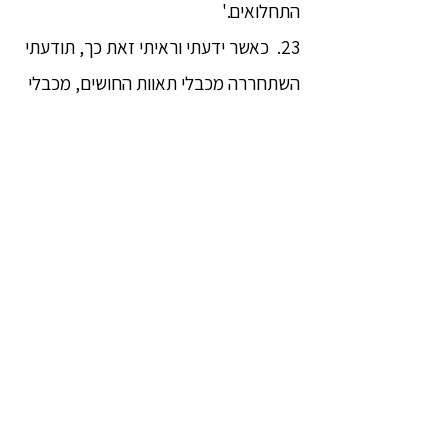
התחלואים.'
23. כאשר ידעתי וראיתי זאת כך, תודעתי
השתחררה מכבלי תאוות החושים, מכבלי
ההתהוות, ומכבלי הבורות. כאשר הייתה
משוחררת, הופיע הידע: 'זהו שחרור'.
ידעתי ישירות: 'הלידה הגיעה אל קִצָּהּ,
החיים הרוחניים הגיעו אל קִצָּם, מה שהיה
לעשות נעשה, אין דבר נוסף מעבר לזה.'
24. זה היה הידע הגבוה השלישי אותו
השגתי באשמורת הלילה האחרונה הבורות
הושמדה והופיע ידע גבוה, האפלה
הושמדה והופיע אור, כפי שקורה למי
שפועל בשקדנות, במרץ, ובנחישות.