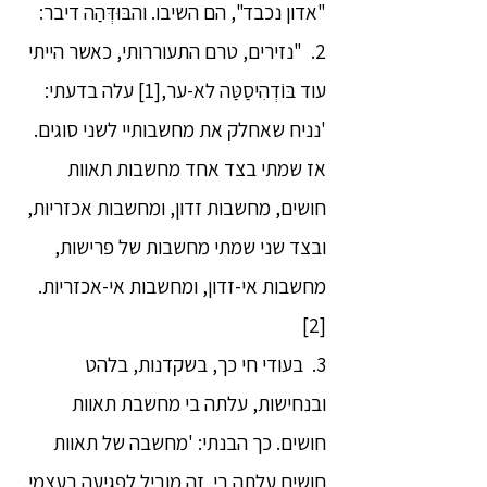
"אדון נכבד", הם השיבו. והבּוּדְּהַה דיבר:
2. "נזירים, טרם התעוררותי, כאשר הייתי
עוד בּוֹדְהִיסַטַּה לא-ער,[1] עלה בדעתי:
'נניח שאחלק את מחשבותיי לשני סוגים.
אז שמתי בצד אחד מחשבות תאוות
חושים, מחשבות זדון, ומחשבות אכזריות,
ובצד שני שמתי מחשבות של פרישות,
מחשבות אי-זדון, ומחשבות אי-אכזריות.
[2]
3. בעודי חי כך, בשקדנות, בלהט
ובנחישות, עלתה בי מחשבת תאוות
חושים. כך הבנתי: 'מחשבה של תאוות
חושים עלתה בי. זה מוביל לפגיעה בעצמי,