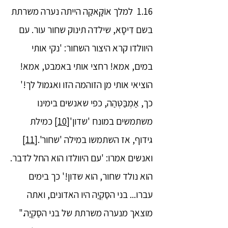
1.16 למלך אוֹקָּאקַה הייתה נערה משרתת
בשם דִיסָא, שילדה תינוק שחור עור. עם
היוולדו קרא היצור השחור: 'נקי אותי
במים, אמא! רחצי אותי באמבט, אמא!
הוציאי אותי מן הזוהמה הזו ואגמול לך!'
כך, אַמְבַּטְּהַה, כפי שאנשים בימינו
משתמשים במונח 'שדון'
[10]
כמילת
גידוף, אז השתמשו במילה 'שחור'.
[11]
ואנשים אמרו: 'עם היוולדו הוא החל לדבר.
הוא נולד שחור, הוא שדון!' כך בימים
עברו... בני הסַקְיַה היו האדונים, ואתה
מוצאך מנערה משרתת של בני הסַקְיַה."