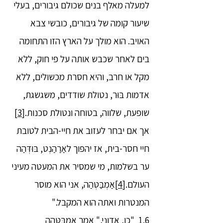
למעלה מאלף בנים שכולם גיבורים, בעלי
שיעור קומה של גיבורים, כובשי צבא
האויב. הוא מולך על הארץ הזו התחומה
בים לאחר שכבש אותה על פי חוק, ללא
מקל או חרב, והיא חסרת מכשולים, ללא
אדמות בּוּר, נטולת שודדים, משגשגת,
שופעת, שלווה, בטוחה ונטולת סכנות.
[3]
אך אם יבחר לעזוב את חיי-הבית לטובת
חיי חסר-בית, אז יהפוך לאַרַהַנְט, בּוּדְּהַה
ער בשלמות, מי שמסיר את המעטה מעיני
העולם.
[4]
אַמְבַּטְּהַה, אני הוא מוסר
המנטרות ואתה הוא המקבל."
1.6 "כן, אדוני," אמר אַמְבַּטְּהַה