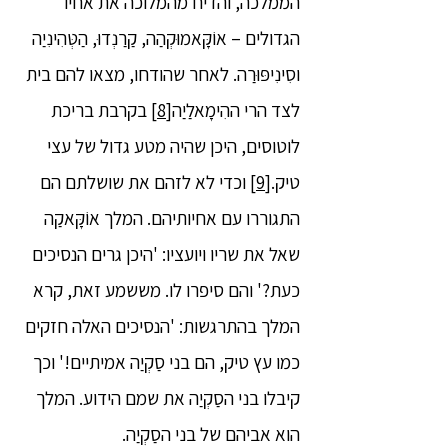
הממלכה, והדיח מהמלוכה את אחיו
הגדולים – אוֹקָּאמוּקְהַה, קַרַנְדוּ, הַטְּהִינִיַה
וסִינִיפּוּרַה. לאחר שהודחו, מצאו להם בית
לצד הרי ההִימָאלַיַה
[8]
בקרבת בריכת
לוטוסים, היכן שהיה מטע גדול של עצי
טיק.
[9]
וכדי לא לזהם את שושלתם הם
התגוררו עם אחיותיהם. המלך אוֹקָּאקַה
שאל את שריו ויועציו: 'היכן גרים הנסיכים
כעת?' והם סיפרו לו. מששמע זאת, קרא
המלך בהתרגשות: 'הנסיכים האלה חזקים
כמו עץ טיק, הם בני סַקְיַה אמיתיים!' וכך
קיבלו בני הסַקְיַה את שמם הידוע. המלך
הוא אביהם של בני הסַקְיַה.