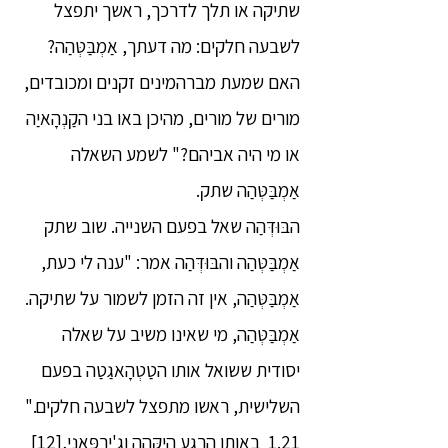
שתיקה או תלך לדרכך, ראשך יתפצל
לשבעה חלקים: מה דעתך, אַמְבַּטְּהַה?
האם שמעת מברהמינים זקנים ומכובדים,
מורים של מורים, מהיכן באו בני הקַנְהָאיַה
או מי היה אביהם?" לשמע השאלה
אַמְבַּטְּהַה שתק.
הבּוּדְּהַה שאל בפעם השנייה. שוב שתק
אַמְבַּטְּהַה והבּוּדְּהַה אמר: "ענה לי כעת,
אַמְבַּטְּהַה, אין זה הזמן לשמור על שתיקה.
אַמְבַּטְּהַה, מי שאינו משיב על שאלה
יסודית ששואל אותו הטַטְהָאגַטַה בפעם
השלישית, ראשו מתפצל לשבעה חלקים."
1.21 באותו הרגע היַקְּהַה וַגִ'ירַפָּאנִי,
[12]