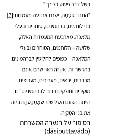
בשל דבר פעוט כל כך."
"החבר גוֹטַמַה, ישנם ארבעה מעמדות:
[7]
בני לוחמים, ברהמינים, סוחרים ובעלי
מלאכה. מארבעת המעמדות האלה,
שלושה – הלוחמים, הסוחרים ובעלי
המלאכה – כפופים לחלוטין לברהמינים.
בהקשר זה, אין זה ראוי שהם אינם
מכבדים, יראים, מעריכים, מעריצים,
מוקירים וחולקים כבוד לברהמינים." זו
הייתה הפעם השלישית שאַמְבַּטְּהַה ביזה
את בני הסַקְיַה.
הסיפור על הנערה המשרתת
(dāsiputtavādo)