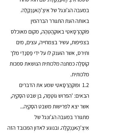
במעבה הג'ונגל של אִיצְ'הָאנַנְקַלַה.
באותה העת התגורר הברהמין
פּוֹקְּהַרַסָאטִי באוּקְּהַטְהַה, מקום מאוכלס
בצפיפות, עשיר בצמחייה, עצים, מים
ותירס, אשר הוענק לו על ידי פַּסֵנַדִי מלך
קוֹסַלַה כמתנה מלכותית הנושאת סמכות
מלכותית.
1.2 ופּוֹקְּהַרַסָאטִי שמע את הדברים
הבאים: 'הפרוש גוֹטַמַה, בן שבט הסַקְיַה,
אשר יצא לפרישות משבט הסַקְיַה...
מתגורר במעבה הג'ונגל של
אִיצְ'הָאנַנְקַלַה. ובנוגע לאדון המכובד הזה