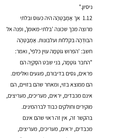
ניסיון."
1.12 אך אַמְבַּטְּהַה היה כעוס ובלתי
מרוצה מכך שכונה 'בלתי-מאומן', ופנה אל
הבּוּדְּהַה בקללות ועלבונות. אַמְבַּטְּהַה
חשב: 'הפרוש גוֹטַמַה עוין כלפי', ואמר:
"החבר גוֹטַמַה, בני שבט הסַקְיַה הם
פראים, גסים בדיבורם, פוגעים ואלימים.
הם ממוצא בזוי, ומאחר שהם בזויים, הם
אינם מכבדים, יראים, מעריכים, מעריצים,
מוקירים וחולקים כבוד לברהמינים.
בהקשר זה, אין זה ראוי שהם אינם
מכבדים, יראים, מעריכים, מעריצים,