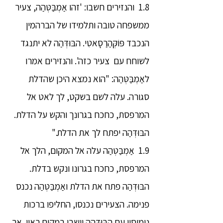
1.8 והנזירים חשבו: 'זהו אַמְבַּטְּהַה, צעיר
ממשפחה טובה ותלמידו של הברהמין
הנכבד פּוֹקְּהַרַסָאטִי. הבּוּדְּהַה לא יתנגד
לשוחח עם צעיר כזה'. והנזירים אמרו
לאַמְבַּטְּהַה: "הוא נמצא היכן שהדלת
סגורה. עלה לשם בשקט, לך לאט אל
המרפסת, כחכח בגרונך והקש על הדלת.
הבּוּדְּהַה יפתח לך את הדלת."
1.9 אַמְבַּטְּהַה עלה אל המקום, הלך אל
המרפסת, כחכח בגרונו ונקש בדלת.
הבּוּדְּהַה פתח את הדלת ואַמְבַּטְּהַה נכנס
פנימה. הצעירים נכנסו, החליפו ברכות
נימוסין עם הבּוּדְּהַה וישבו במקום ראוי. אך