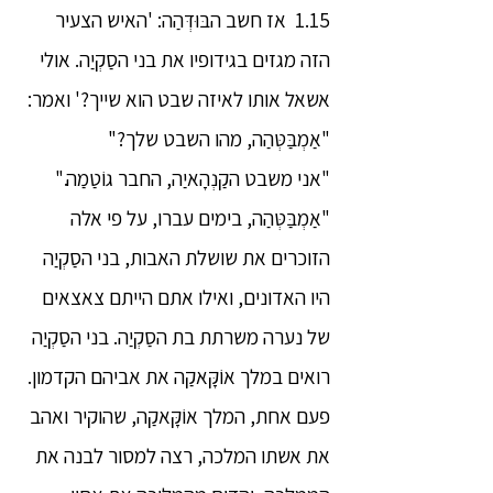
1.15 אז חשב הבּוּדְּהַה: 'האיש הצעיר
הזה מגזים בגידופיו את בני הסַקְיַה. אולי
אשאל אותו לאיזה שבט הוא שייך?' ואמר:
"אַמְבַּטְּהַה, מהו השבט שלך?"
"אני משבט הקַנְהָאיַה, החבר גוֹטַמַה."
"אַמְבַּטְּהַה, בימים עברו, על פי אלה
הזוכרים את שושלת האבות, בני הסַקְיַה
היו האדונים, ואילו אתם הייתם צאצאים
של נערה משרתת בת הסַקְיַה. בני הסַקְיַה
רואים במלך אוֹקָּאקַה את אביהם הקדמון.
פעם אחת, המלך אוֹקָּאקַה, שהוקיר ואהב
את אשתו המלכה, רצה למסור לבנה את