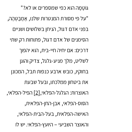
גוֹטַמַה הוא כפי שמספרים או לא?"
"על פי מסורת המנטרות שלנו, אַמְבַּטְּהַה,
בפני אדם דגול, הניחן בשלושים ושניים
הסימנים של אדם דגול, פתוחות רק שתי
דרכים: אם יחיה חיי-בית, הוא יהפוך
לשליט, מלך מניע-גלגל, צדיק והוגן
בחוקיו, כובש ארבע כנפות תבל, המכונן
את ביטחון ממלכתו, ובעל שבעת
האוצרות: הגלגל-הפלאי,
[2]
הפיל-הפלאי,
הסוס-הפלאי, אבן-החן-הפלאית,
האישה-הפלאית, בעל-הבית-הפלאי,
והאוצר השביעי – היועץ-הפלאי. יש לו