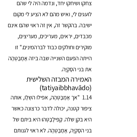
צחקו ושיחקו יחד, ונדמה היה לי שהם
לועגים לי, ואיש מהם לא הציע לי מקום
ישיבה. בהקשר זה, אין זה ראוי שהם אינם
מכבדים, יראים, מעריכים, מעריצים,
מוקירים וחולקים כבוד לברהמינים." זו
הייתה הפעם השנייה שבה ביזה אַמְבַּטְּהַה
את בני הסַקְיַה.
האמירה המבזה השלישית
(tatiyaibbhavādo)
1.14 "אך אַמְבַּטְּהַה, אפילו השְלַו, אותה
ציפור קטנה, יכולה לדבר כרצונה כאשר
היא בקן שלה. קַפִּילַבַטְּהוּ היא ביתם של
בני הסַקְיַה, אַמְבַּטְּהַה. לא ראוי לגנותם