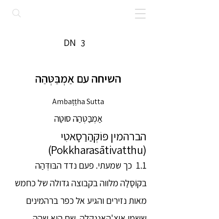
DN
3
השיחה עם אַמְבַּטְּהַה
Ambaṭṭha Sutta
אַמְבַּטְּהַה סוּטַּה
הברהמין פּוֹקְּהַרַסָאטִי
(Pokkharasātivatthu)
1.1 כך שמעתי. פעם נדד הבּוּדְּהַה
בקוֹסַלַה מלווה בקבוצה גדולה של כחמש
מאות נזירים והגיע אל כפר ברהמינים
ששמו אִיצְ'הָאנַנְקַלַה. שם הוא שהה