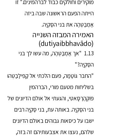
מוקירים וחולקים כבוד לברהמינים." זו
הייתה הפעם הראשונה שבה ביזה
אַמְבַּטְּהַה את בני הסַקְיַה.
האמירה המבזה השנייה
(dutiyaibbhavādo)
1.13 "אך אַמְבַּטְּהַה, מה עשו לך בני
הסַקְיַה?"
"החבר גוֹטַמַה, פעם הלכתי אל קַפִּילַבַטְּהוּ
בשליחות מטעם מורי, הברהמין
פּוֹקְּהַרַסָאטִי, והגעתי אל אולם הדיונים של
בני הסַקְיַה. באותה עת, בני סַקְיַה רבים
ישבו על כיסאות גבוהים באולם הדיונים
שלהם, נעצו את אצבעותיהם זה בזה,