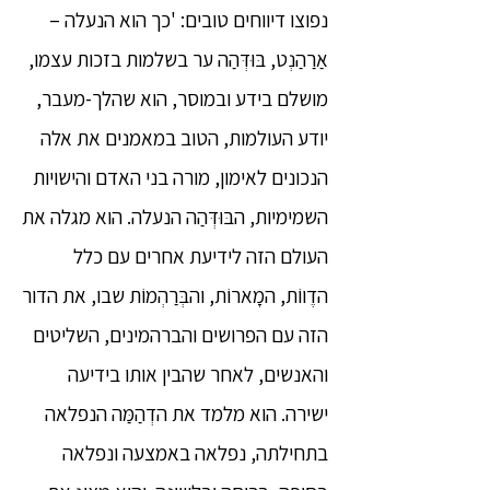
נפוצו דיווחים טובים: 'כך הוא הנעלה –
אַרַהַנְט, בּוּדְּהַה ער בשלמות בזכות עצמו,
מושלם בידע ובמוסר, הוא שהלך-מעבר,
יודע העולמות, הטוב במאמנים את אלה
הנכונים לאימון, מורה בני האדם והישויות
השמימיות, הבּוּדְּהַה הנעלה. הוא מגלה את
העולם הזה לידיעת אחרים עם כלל
הדֶווֹת, המָארוֹת, והבְּרַהְמוֹת שבו, את הדור
הזה עם הפרושים והברהמינים, השליטים
והאנשים, לאחר שהבין אותו בידיעה
ישירה. הוא מלמד את הדְהַמַּה הנפלאה
בתחילתה, נפלאה באמצעה ונפלאה