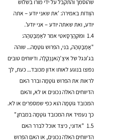
שהוסמך והתקבל על ידי מורו בשלוש
הוֶודוֹת באמירה: 'את שאני יודע – אתה
יודע, ואת שאתה יודע – אני יודע'.
1.4 ופּוֹקְּהַרַסָאטִי אמר לאַמְבַּטְּהַה:
"אַמְבַּטְּהַה, בני, הפרוש גוֹטַמַה... שוהה
בג'ונגל של אִיצְ'הָאנַנְקַלַה. ודיווחים טובים
נפוצו בנוגע לאותו אדון מכובד... כעת, לך
לראות את הפרוש גוֹטַמַה וברר האם
הדיווחים האלה נכונים או לא, והאם
המכובד גוֹטַמַה הוא כפי שמספרים או לא.
כך נעמיד את המכובד גוֹטַמַה במבחן."
1.5 "אדוני, כיצד אוכל לברר האם
הדיווחים האלה נכונים, או האם הפרוש