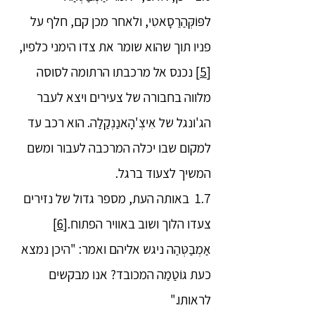
לפּוֹקְּהַרַסָאטִי, ולאחר מכן קם, חלף על
פניו תוך שהוא שומר את צדו הימני כלפיו,
[5]
נכנס אל מרכבתו הרתומה לסוסה
מלווה בחבורה של צעירים ויצא לעבר
הג'ונגל של אִיצְ'הָאנַנְקַלַה. הוא רכב עד
למקום שבו יכלה המרכבה לעבור ומשם
המשיך לצעוד ברגל.
1.7 באותה העת, מספר גדול של נזירים
צעדו הלוך ושוב באוויר הפתוח.
[6]
אַמְבַּטְּהַה ניגש אליהם ואמר: "היכן נמצא
כעת גוֹטַמַה המכובד? אנו מבקשים
לראותו."