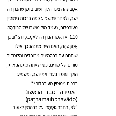
אַמְבַּטְּהַה צעד הלוך ושוב בזמן שהבּוּדְּהַה
ישב, ולאחר שהשמיע כמה ברכות נימוסין
מעורפלות, נעמד מול מושבו של הבּוּדְּהַה.
1.10 אז אמר הבּוּדְּהַה לאַמְבַּטְּהַה: "ובכן
אַמְבַּטְּהַה, האם היית מתנהג כך אילו
שוחחת עם ברהמינים מכובדים ומלומדים,
מורים של מורים, כפי שאתה מתנהג איתי,
הולך ועומד בעוד אני יושב, ומשמיע
ברכות נימוסין מעורפלות?"
האמירה המבזה הראשונה
(paṭhamaibbhavādo)
"לא, החבר גוֹטַמַה. על ברהמין לצעוד