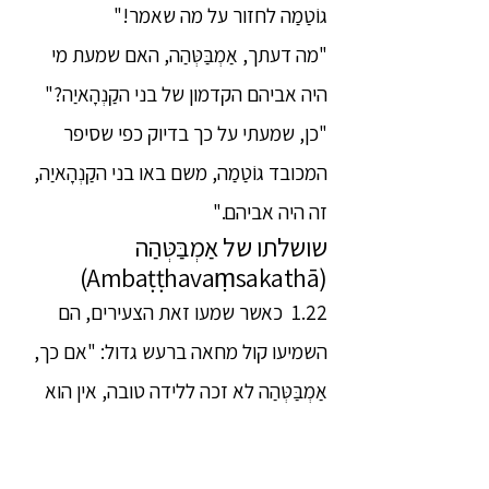
גוֹטַמַה לחזור על מה שאמר!"
"מה דעתך, אַמְבַּטְּהַה, האם שמעת מי
היה אביהם הקדמון של בני הקַנְהָאיַה?"
"כן, שמעתי על כך בדיוק כפי שסיפר
המכובד גוֹטַמַה, משם באו בני הקַנְהָאיַה,
זה היה אביהם."
שושלתו של אַמְבַּטְּהַה
(Ambaṭṭhavaṃsakathā)
1.22 כאשר שמעו זאת הצעירים, הם
השמיעו קול מחאה ברעש גדול: "אם כך,
אַמְבַּטְּהַה לא זכה ללידה טובה, אין הוא
ממשפחה טובה, הוא נצר לנערה משרתת
מבני הסַקְיַה, ובני הסַקְיַה הם שליטיו של