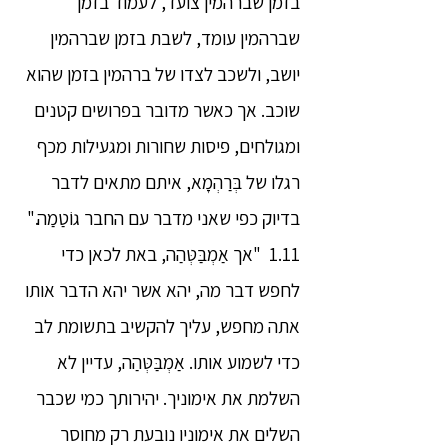
בזמן שברהמין צועד, לעמוד בזמן
שברהמין עומד, לשבת בזמן שברהמין
יושב, ולשכב לצדו של ברהמין בזמן שהוא
שוכב. אך כאשר מדובר בפרושים קטנים
ומגולחים, פיסות שחורות ומגעילות מכף
רגלו של בְּרַהְמָא, איתם מתאים לדבר
בדיוק כפי שאני מדבר עם החבר גוֹטַמַה."
1.11 "אך אַמְבַּטְּהַה, באת לכאן כדי
לחפש דבר מה, יהא אשר יהא הדבר אותו
אתה מחפש, עליך להקשיב בתשומת לב
כדי לשמוע אותו. אַמְבַּטְּהַה, עדיין לא
השלמת את אימוניך. יהירותך כמי שכבר
השלים את אימוניו נובעת רק מחוסר