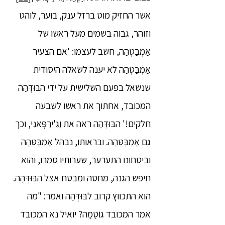
אשר החזיק מוט ברזל ענק, בוער, לוהט
וזוהר, גבוה בשמים מעל ראשו של
אַמְבַּטְּהַה, חשב לעצמו: 'אם הצעיר
אַמְבַּטְּהַה לא יענה לשאלה היסודית
שנשאל בפעם השלישית על ידי הבּוּדְּהַה
המכובד, אחתוך את ראשו לשבעה
חלקים!' הבּוּדְּהַה ראה את וַגִ'ירַפָּאנִי, וכך
גם אַמְבַּטְּהַה. ובראותו, נבהל אַמְבַּטְּהַה
וביטחונו התערער, שערותיו סמרו, והוא
חיפש הגנה, מחסה ומבטח אצל הבּוּדְּהַה.
הוא התכווץ קרוב לבּוּדְּהַה ואמר: "מה
אמר המכובד גוֹטַמַה? יואיל נא המכובד