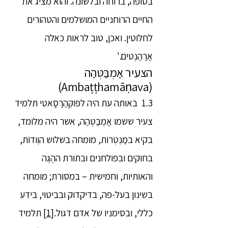
בסופה, ברוחה ובלשונה. והוא מציג את
החיים הרוחניים המושלמים והטהורים
לחלוטין. ואכן, טוב לראות כאלה
אַרַהַנְטים.'
הצעיר אַמְבַּטְּהַה
(Ambaṭṭhamāṇava)
1.3 באותה עת היה לפּוֹקְּהַרַסָאטִי תלמיד
צעיר ששמו אַמְבַּטְּהַה, אשר היה מלומד,
בקיא במַנְטְרוֹת, מומחה בשלוש הוֶודוֹת,
בחוקים ובפולחנים ובתורת ההֶגֶה
והאותיות, וחמישית – במסורת; מומחה
בשינון בעל-פה, בדיקדוק ובביטוי, בידע
כללי, ובסימניו של אדם דגול.
[1]
תלמיד