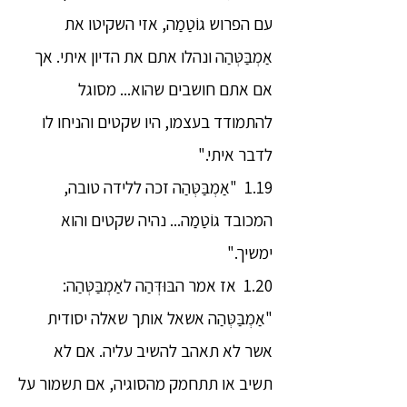
עם הפרוש גוֹטַמַה, אזי השקיטו את
אַמְבַּטְּהַה ונהלו אתם את הדיון איתי. אך
אם אתם חושבים שהוא... מסוגל
להתמודד בעצמו, היו שקטים והניחו לו
לדבר איתי."
1.19 "אַמְבַּטְּהַה זכה ללידה טובה,
המכובד גוֹטַמַה... נהיה שקטים והוא
ימשיך."
1.20 אז אמר הבּוּדְּהַה לאַמְבַּטְּהַה:
"אַמְבַּטְּהַה אשאל אותך שאלה יסודית
אשר לא תאהב להשיב עליה. אם לא
תשיב או תתחמק מהסוגיה, אם תשמור על