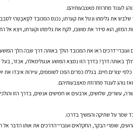
 נוהג לענוד מחרוזת מאצבעותיהם.
שלבש את גלימתו ונטל את קערתו, נכנס המכובד לסָאבַטְּהִי לסבב נדב
 המזון, הוא סידר את מושבו, לקח את גלימתו וקערתו, ויצא אל ה
ם ועוברי־דרכים ראו את המכובד הולך באותה דרך שבה הלך הפושע 
תלך באותה דרך! בדרך הזו נמצא הפושע אנגולימאלה, אכזר, בעל י
פי יצורים חיים. בגללו כפרים הפכו לשוממים, עיירות איבדו את יוש
 ואז נוהג לענוד מחרוזת מאצבעותיהם.
, עשרים, שלושים, ארבעים או חמישים אנשים, בדרך הזו והולכים י
ד שמר על שתיקה והמשיך בדרכו.
רועים, שומרי הבקר, החקלאים ועוברי־הדרכים את אותו הדבר אל ה