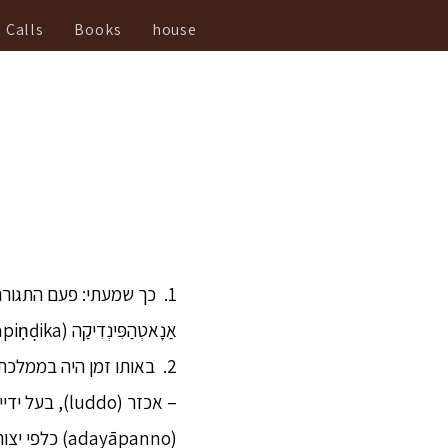
Calls
Books
house
אַנָאטְהַפִּינְדִיקַה (Anāthapiṇḍika).
(adayāpanno