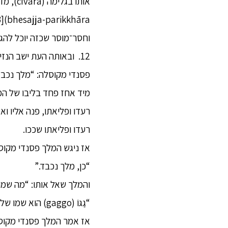
וחסר־מוסר שכזה יוכל להגי
12. ובאותה העת ישב הנ
פסנדי מקוסלה: “מלך נכבד,
מיד אחז פחד בליבו של המ
רעדו ופליאתו, פנה אליו ו
רעדו ופליאתו שככו.
אז ניגש המלך פסנדי מקוסל
“כן, מלך נכבד.”
והמלך שאל אותו: “מה שמו
“גַגּוֹ (gaggo) הוא שמו של אבי, ומַנְטָאנִי (mantāṇī) הוא שמה של אמי, מלך נכבד.”
אז אמר המלך פסנדי מקוסלה: “יב