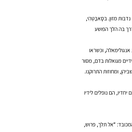
ות מזון. בסָאבַטְּהִי,
דרך בה הלך הפושע
אנגולימאלה, וכשראו
דיים מגואלות בדם, מסור
ביהן, ומחוזות התרוקנו.
חדיו, הם נופלים לידיו
מכובד: “אל תלך, פרוש,