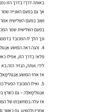
באותה דרך! בדרך הזו נמ
אך גם בפעם השנייה שמר ה
ושוב בפעם השלישית אמרו 
בפעם השלישית שמר המכוב
וכך הלך לו המכובד בדממה
4. והנה ראה הפושע אַנְג
פלא! בדרך הזו, אפילו כא
לידי. ועתה, הנזיר הזה בא לבדו, ללא מלווה, כא
אז אחז הפושע אַנְגוּלִימ
אַנְגוּלִימָאלַה – גם כשרץ ב
אז עלה במחשבתו של הפושע א
אחריו ולהשיגו. גם כאשר סו