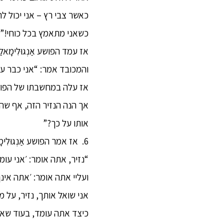
כאשר צבי רץ – אני יכול ל
כשאני מתאמץ בכל כוחי!”
אז עמד הפושע אַנְגוּלִימָא
והמכובד אמר: “אני כבר עמ
אך הנה הנזיר הזה, אף שהו
אותו על כך?”
6. אז אמר הפושע אַנְגוּלִימָאלַה למכובד את דברי הפיוט (gāthā) הבאים:
“נזיר, אתה אומר: ׳אני עו
ועליי אתה אומר: ׳אתה אינך
אני שואל אותך, נזיר, על 
כיצד אתה עומד, בעוד שאני