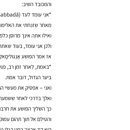
והמכובד השיב:
“אני עומד לעד (sabbadā), אנגולימאלה,
מאחר שזנחתי את האלימות (daṇḍaṃ) כלפי כל היצורים ה
ואילו אתה אינך מרוסן כלפי 
ולכן אני עומד, בעוד שאתה
אז אמר הפושע אַנְגוּלִימָא
“באמת, לאחר זמן רב, פגש
ביער הגדול, דובר אמת.
ואני – אפסיק את מעשיי הר
ואלך בדרכי לאחר ששמעתי א
כך השליך הפושע את חרבו ו
והטילם אל תוך תהום עמוקה
הוא קד ארצה בפני רגלי טוב-ההל