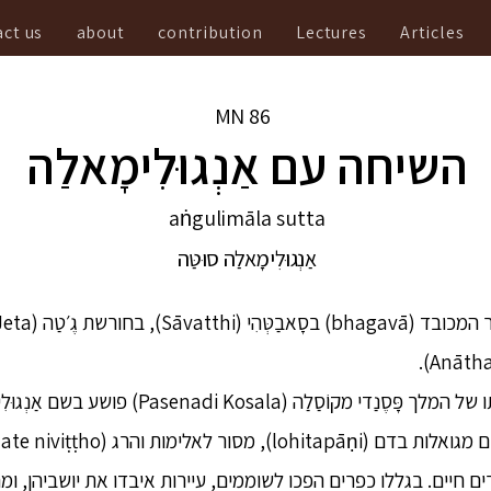
ct us
about
contribution
Lectures
Articles
MN
86
השיחה עם אַנְגוּלִימָאלַה
aṅgulimāla sutta
אַנְגוּלִימָאלַה סוּטַּה
) כלפי יצורים חיים. בגללו כפרים הפכו לשוממים, עיירות איבדו את יושביהן, 