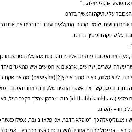
צא הפושע אנגולימאלה…”
מכובד על שתיקה והמשיך בדרכו.
אותם הרועים, שומרי הבקר, החקלאים ועוברי־הדרכים את אותו הד
ד על שתיקה והמשיך בדרכו.
.
וּלִימָאלַה את המכובד מתקרב אליו מרחוק. כשראהו עלה במחשבתו כ
שר עשרה, עשרים, שלושים, ארבעים או חמישים איש מתאגדים יחד ו
ילו מתוך אילוץ[2](pasayha). מה אם אקח את חייו של הנזיר הזה?”
ָאלַה בחרב ובמגן, קשר את אשפת החצים שלו, ורדף אחרי המכובד מא
5. ואילו המכובד הפעיל כוח פלאי (iddhābhisaṅkhāra) כזה, שבזמן שהלך 
כל כוחו – להשיגו.
ַנְגוּלִימָאלַה כך: “מופלא הדבר, אכן פלא! בעבר, אפילו כאשר פי
ס רץ – אני יכול לרדוף אחריו ולהשיגו. גם כאשר רכב רץ – אני יכול 