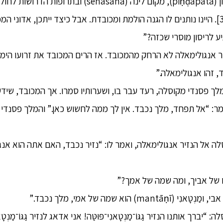
bhesajja-parikkhāra)[3]. היינו נותנים לו הגנה הולמת ומכובדת. אבל כיצד ייתכן, א
ע לריסון מוסרי שכזה?”
זיר אנגולימאלה לא הרחק מהמכובד. אז הרים המכובד את זרועו הימ
 זהו אנגולימאלה.”
לך פסנדי מקוסלה, רעד עבר בו, ושערותיו סמרו. אך המכובד, שי
אמר: “אל תפחד, מלך נכבד. אין לך ממה לחשוש כאן.” והמלך פסנדי 
ה אל הנזיר אנגולימאלה, ואמר לו: “נזיר נכבד, האם אתה הוא אנ
 של אביך, ומה שמה של אמך?”
רך אותנו הנזיר גַגּוֹ־מַנְטָאנִי־פּוּטַּה! אני אדאג לנזיר גַגּוֹ־מַנְטָאנ