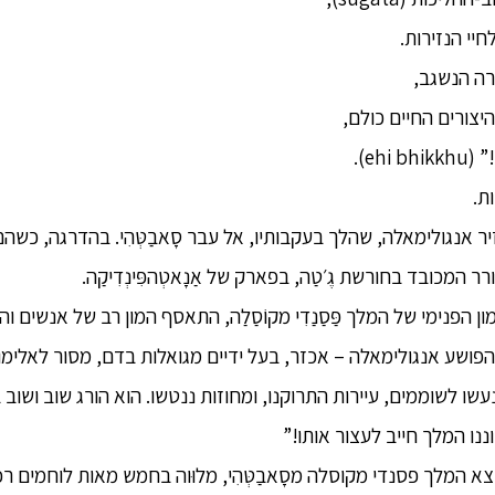
יי הנזירות.
רה הנשגב,
יצורים החיים כולם,
ehi).
ת.
יר אנגולימאלה, שהלך בעקבותיו, אל עבר סָאבַטְּהִי. בהדרגה, כשהם
רר המכובד בחורשת גֶ׳טַה, בפארק של אַנָאטְהפִּינְדִיקַה.
ן הפנימי של המלך פַּסַנַדִי מקוֹסַלַה, התאסף המון רב של אנשים וה
פושע אנגולימאלה – אכזר, בעל ידיים מגואלות בדם, מסור לאלימו
נעשו לשוממים, עיירות התרוקנו, ומחוזות ננטשו. הוא הורג שוב ושוב 
ו המלך חייב לעצור אותו!”
צא המלך פסנדי מקוסלה מסָאבַטְּהִי, מלוּוה בחמש מאות לוחמים רכ