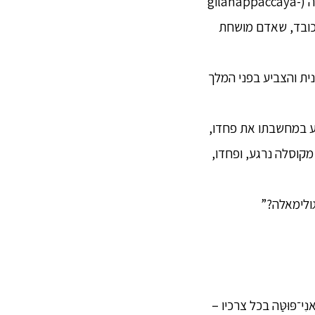
אותו בגלימה (cīvara), מזון (piṇḍapāta), מקום לינה (senāsana) ובתרופות הדרושות לחולה (gilānappaccaya-
דוני המכובד, שאדם מושחת
נית והצביע בפני המלך
דע במחשבתו את פחדו,
מקוסלה נרגע, ופחדו,
גולימאלה?”
ִי־פּוּטַּה בכל צרכיו –