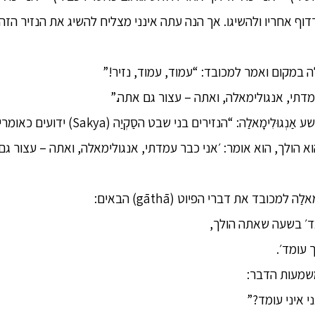
רדוף אחריו ולהשיגו. אך הנה עתה אינני מצליח להשיג את הנזיר הזה
לַה במקום ואמר למכובד: “עמוד, עמוד, נזיר!”
דתי, אנגולימאלה, ואתה – עצור גם אתה.”
אז עלה במחשבתו של הפושע אַנְגוּלִימָאלַה: 
א הולך, הוא אומר: ׳אני כבר עמדתי, אנגולימאלה, ואתה – עצור ג
מד׳ בשעה שאתה הולך,
 עומד׳.
משמעות הדבר:
 איני עומד?”