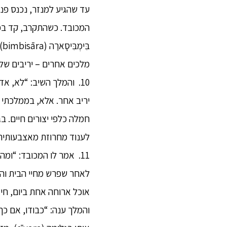
עד שהגיע למנזר, נכנס פנ
המכובד. כשהתקרב, קד בפנ
מלכים אחרים – יריבים של
10. והמלך השיב: “לא, אדו
יריב אחר. אלא, בממלכתי 
חמלה כלפי יצורים חיים. בג
לענוד מחרוזת מאצבעותיהם.
11. אמר לו המכובד: “ומ
לאחר שפרש מחיי הבית והצט
אוכל ארוחה אחת ביום, חי 
והמלך ענה: “כבודו, אם כך ה