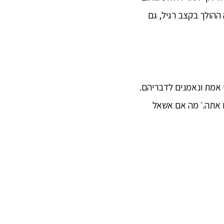
 ההולך בקצב רגיל, גם
“הנזירים בני שבט הסַקְיַה (Sakya) ידועים כאומרי אמת ונאמנים לדבריהם.
ם אתה.׳ מה אם אשאל