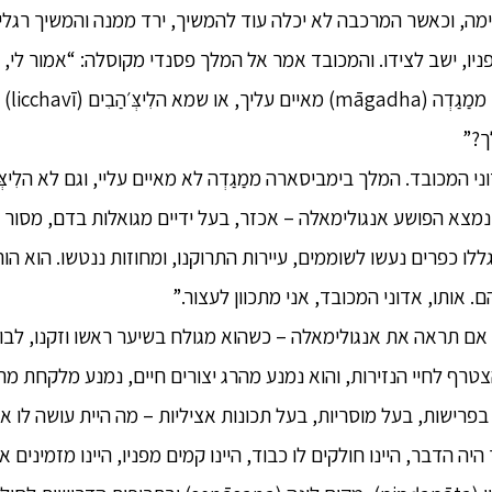
ימה, וכאשר המרכבה לא יכלה עוד להמשיך, ירד ממנה והמשיך רגלי
יו, ישב לצידו. והמכובד אמר אל המלך פסנדי מקוסלה: “אמור לי,
ך?”
ני המכובד. המלך בימביסארה ממַגַדְה לא מאיים עליי, וגם לא הלִיצְּ׳ה
נמצא הפושע אנגולימאלה – אכזר, בעל ידיים מגואלות בדם, מסור 
ללו כפרים נעשו לשוממים, עיירות התרוקנו, ומחוזות ננטשו. הוא הור
 אותו, אדוני המכובד, אני מתכוון לעצור.”
ה אם תראה את אנגולימאלה – כשהוא מגולח בשיער ראשו וזקנו, לבו
רף לחיי הנזירות, והוא נמנע מהרג יצורים חיים, נמנע מלקחת מה
בפרישות, בעל מוסריות, בעל תכונות אציליות – מה היית עושה לו א
יה הדבר, היינו חולקים לו כבוד, היינו קמים מפניו, היינו מזמינים 