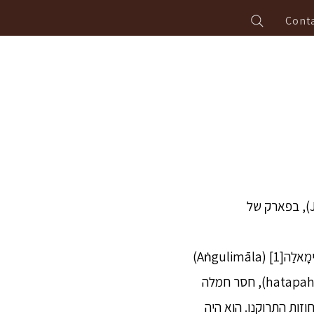
Conta
1. כך שמעתי: פעם התגורר המכובד (bhagavā) בסָאבַטְּהִי (Sāvatthi), בחורשת גֶ׳טַה (Jeta), בפארק של
2. באותו זמן היה בממלכתו של המלך פָּסֶנַדי מקוֹסַלַה (Pasenadi Kosala) פושע בשם אַנְגוּלִימָאלַה[1] (Aṅgulimāla)
– אכזר (luddo), בעל ידיים מגואלות בדם (lohitapāṇi), מסור לאלימות והרג (hatapahate niviṭṭho), חסר חמלה
ומחוזות התרוקנו. הוא היה