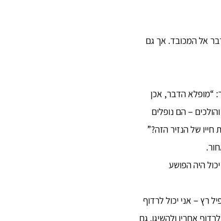
בר אל המכובד. אך גם
ך: “מופלא הדבר, אכן
הולכים – הם נופלים
חור.
בקצב רגיל, לא יכול היה הפושע
ל רץ – אני יכול לרדוף
לרדוף אחריו ולהשיגו. גם