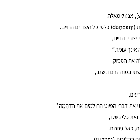
חיים.
יצורים חיים,
 אינך עומד.”
לַה את הפסוק:
תי במורה רם ונשגב,
עים,
ת דברי הפיוט ההולמים את הדְהַמַּה.”
את כלי נשקו,
, כאל גיהנום.
יכות (sugata),