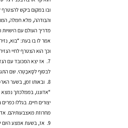
ובו במקום ביקש להצטרף לח
והבודהה, מלא חמלה, המו
מדריך העולם עם הישויות וה
אמר לו בו בעת: “בוא, נזיר!” ( bhikkhu
וכך הוא הצטרף לחיי הנזירו
7. אז יצא המכובד עם הנז
לבסוף לסָאבַטְּהִי. שם התגו
8. ובאותו זמן, בשער הארמו
“אדוננו, בממלכתך נמצא ה
יצורים חיים. בגללו כפרים 
מחרוזת מאצבעותיהם. אדוננ
9. אז, בשעת אמצע היום י