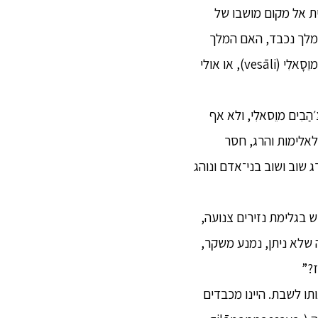
ת אל מקום מושבו של
 מלך נכבד, האם המלך
בִּימְבִּיסָארַה (bimbisāra) ממַגַדְה (māgadha) מאיים עליך, או שמא הלִיצְּ׳הַבִים (licchavī) מוֵסָאלִי (vesāli), או אולי
ַבִים מוֵסאלִי, ולא אף
לאלימות והרג, חסר
ג שוב ושוב בני־אדם ונוהג
ש בגלימת נזירים צנועה,
 שלא ניתן, נמנע משקר,
ז?”
אותו לשבת. היינו מכבדים