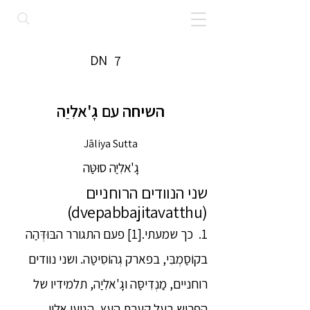
DN
7
השיחה עם גָ'אלִיַה
Jāliya Sutta
גָ'אלִיַה סוּטַּה
שני הנוודים הרוחניים
(dvepabbajitavatthu)
1. כך שמעתי.[1] פעם התגורר הבּוּדְּהַה
בקוֹסַמְבִּי, בפארק גְהוֹסִיטַה. ושני נוודים
רוחניים, מַנְדִיסַּה וגָ'אלִיַה, תלמידיו של
הפרוש בעל קערת העץ, הגיעו אליו.