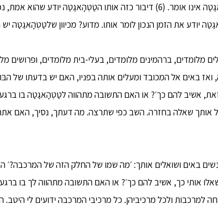
אחרים: אמירה כזו הטַטְהָאגַטַה אינו אומר. (6) דיבור כזה אותו הטַטְהָאגַטַה יודע
ַטַה יודע את הזמן הנכון לומר אותו. מדוע? מכיוון שלטַטְהָאגַטַה י
ילים מלומדים, ברהמינים מלומדים, בעלי-בית מלומדים, ופרושים מ
ז באים אל המכובד ומעלים אותה בפניו, האם יש בדעתו של הבּוּד
זאת, אשיב להם כך׳? או האם התשובה מתהווה לטַטְהָאגַטַה בו ברגע
 אשאל אותך שאלה בחזרה. השב כפי שתרצה. מה דעתך, נסיך, האם את
שים באים ושואלים אותך: ׳מה שמו של החלק הזה של המרכבה?׳ 
אלו אותי כך, אשיב להם כך׳? או האם התשובה מתהווה לך בו ברגע
מחה למרכבות ולכל מרכיביהן. כל מרכיבי המרכבה ידועים לי היטב. ה