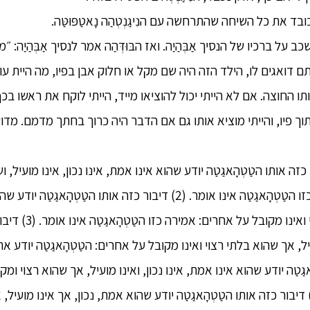
כובד את כל השיחה שהתרחשה עם הנִיגַנְטְהַה נָאטַפּוּטַּה.
 על ברכיו של הנסיך אַבְּהַיַה. ואז הבּוּדְּהַה אמר לנסיך אַבְּהַיַה:
דואגים לו, הילד הזה היה שם מקל או חלוק אבן בפיו, מה היית עו
ותו החוצה. אם לא הייתי יכול להוציאו מייד, הייתי לוקח את ראשו בכ
וך פיו, והייתי מוציא אותו גם אם הדבר היה כרוך בחתך מדמם. מדו
, נסיך, (1) דיבור כזה אותו הטַטְהָאגַטַה יודע שהוא אינו אמת, אינו נכון, אינו מוע
מקובל על אחרים: אמירה כזו הטַטְהָאגַטַה אינו אומר. (2) דיבור כזה אותו הט
מועיל, ושהוא גם בלתי ר
ל, אך שהוא בלתי רצוי ואינו מקובל על אחרים: הטַטְהָאגַטַה יודע את
הָאגַטַה יודע שהוא אינו אמת, אינו נכון, ואינו מועיל, אך שהוא רצוי ו
טַטְהָאגַטַה אינו אומר. (5) דיבור כזה אותו הטַטְהָאגַטַה יודע שהוא אמת, נכון, אך אינ