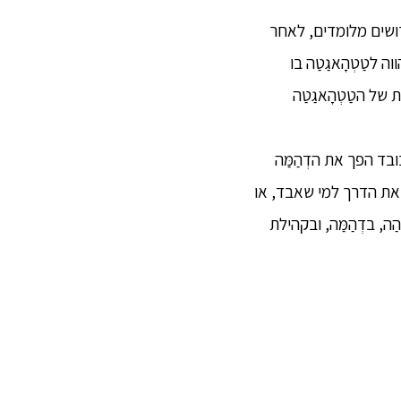
רושים מלומדים, לאחר
לטַטְהָאגַטַה בו
 הדברים,[2] בשל ההבנה החודרת של הטַטְהָאגַטַה
בד הפך את הדְהַמַּה
 את הדרך למי שאבד, או
, בדְהַמַּה, ובקהילת