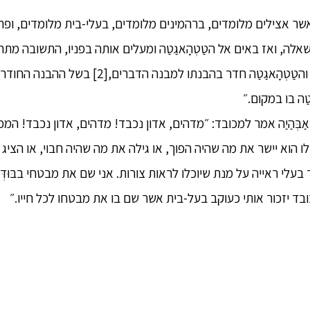
 כאשר אצילים מלומדים, ברהמינים מלומדים, בעלי-בית מלומדים, ופ
 ואז באים אל הטַטְהָאגַטַה ומעלים אותה בפניו, התשובה מתהווה 
במקום. מדוע זאת? מאחר והטַטְהָאגַטַה חדר בהבנתו למבנה
ַה בו במקום.״
ְּהַיַה אמר למכובד: ״מדהים, אדון נכבד! מדהים, אדון נכבד! המכו
ו הוא יישר את מה שהיה הפוך, או גילה את מה שהיה חבוי, או הציג
עלי ראייה על מנת שיוכלו לראות צורות. אני שם את מבטחי בבּוּדְּהַה
בד יזכור אותי כעוקב בעל-בית אשר שם בו את מבטחו לכל חייו.״