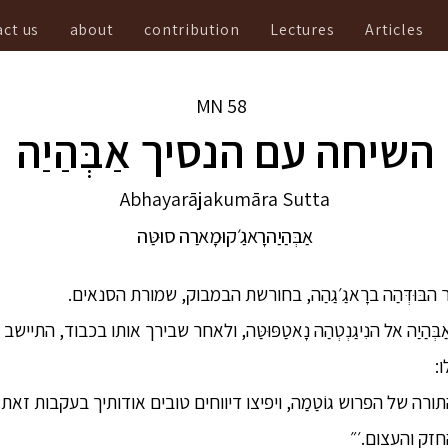
ct us
about
contribution
Lectures
Articles
MN
58
השיחה עם הנסיך אַבְּהַיַה
Abhayarājakumāra Sutta
אַבְּהַיַהרָאגַ׳קוּמָארַה סוּטַּה
ְהַיַה אל הנִיגַנְטְהַה נָאטַפּוּטַּה, ולאחר שבירך אותו בכבוד, התיישב
ו:
ורה של הפרוש גוֹטַמַה, ויפיצו דיווחים טובים אודותיך בעקבות זאת: ׳
חזק והעצום.׳״