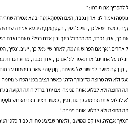
ל להפריך את תורתו?״
וֹטַמַה ואמור לו: ׳אדון נכבד, האם הטַטְהָאגַטַה יבטא אמירה שתהי
מַה, כאשר ישאל כך, ישיב: ׳נסיך, הטַטְהָאגַטַה יבטא אמירה שתהיה
אם כך, אדון נכבד, מה ההבדל בינך ובין אדם רגיל? מאחר ואדם רג
אחרים.׳ אך אם הפרוש גוֹטַמַה, לאחר שיישאל כך, ישיב: ׳נסיך, הטַ
ַודַטַּה מיועד למישור של גיהינום, דֶוַודַטַּה יישאר בגיהינום עד תום הע
ַה כעס ולא היה מרוצה מדיבורך הזה.׳ כאשר תציב בפני הפרוש גוֹטַמַ
ותה החוצה ולא לבלוע אותה פנימה. אם יתד ברזל היתה תקועה בגרו
א לבלוע אותה פנימה. כך גם, נסיך, כאשר תציב בפני הפרוש גוֹטַמ
ותה החוצה ולא לבלוע אותה פנימה.״
סיך אַבְּהַיַה. ואז קם ממושבו, ולאחר שביצע מחוות כבוד כלפי הנִיגַנְטְ