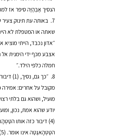
הנסיך אַבְּהַיַה סיפר אז למ
7. באותה עת תינוק צעיר שכב
שאתה או המטפלת לא הייתם 
״אדון נכבד, הייתי מוציא א
אצבע מכף ידי הימנית אל ת
חמלה כלפי הילד.״
8. ״כך גם
יודע שהוא אמת, נכון, ומועי
(4) דיבור כזה אותו הטַטְ
ה