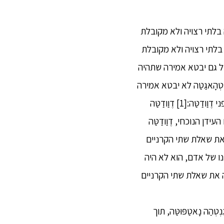
ה בלתי רצויה ולא מקובלת
 בלתי רצויה ולא מקובלת
יל גם יבטא אמירה שתהיה
טְהָאגַטַה לא יבטא אמירה
שתהיה בלתי רצויה ולא מקובלת על אחרים.׳ אז תאמר לו: ׳אם כך, אדון נכבד, מדוע הכרזת בפני דֶוַודַטַּה:[1] דֶוַודַטַּה
ידן הנוכחי, דֶוַודַטַּה
ה את שאלת שתי הקרניים
נו של אדם, הוא לא היה
ַה את שאלת שתי הקרניים
הַה נָאטַפּוּטַּה, תוך