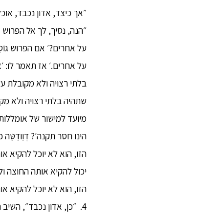
״אך כיצד, אדון נכבד, אוכ
״הנה, נסיך, לך אל הפרוש ג
על אחרים?׳ אם הפרוש גוֹטַ
על אחרים.׳ אז תאמר לו: ׳
בלתי רצויה ולא מקובלת על 
מיועד למישור של אומללות, דֶו
הינו חסר תקנה׳? דֶוַודַטּ
הזו, הוא לא יוכל להקיא א
יכול להקיא אותה החוצה ול
הזו, הוא לא יוכל להקיא א
4. ״כן, אדון נכבד״, השיב הנ