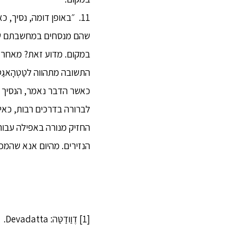
11. ״באופן דומה, נסיך,
שהם מנסחים במחשבתם שאלה,
התשובה מתהווה לטַטְהָאגַט
כאשר הדבר נאמר, הנסיך אַב
לברורה בדרכים רבות, כאיל
החזיק מנורה באפילה עבור ב
הנזירים. מהיום אנא שהמכו
[1] דֶוַודַטַּה: Devadatta.