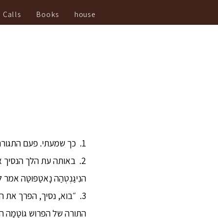
Calls
Books
house
1. כך שמעתי. פעם התגורר הבּוּדְּהַה ברָאגַ׳גַהַה, בחורשת הבמבוק, שמורת הסנאים.
2. באותה עת הלך הנסיך אַבּ
הנִיגַנְטְהַה נָאטַפּוּטַּה אמר ל
3. ״בוא, נסיך, הפרך את הת
התורה של הפרוש גוֹטַמַה ה