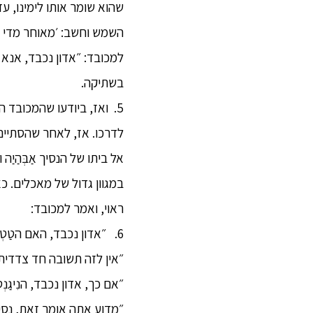
שהוא שומר אותו לימינו, עזב
השמש וחשב: ׳מאוחר מדי היו
למכובד: ״אדון נכבד, אנא 
בשתיקה.
5. ואז, ביודעו שהמכובד ה
לדרכו. אז, לאחר שהסתיים 
אל ביתו של הנסיך אַבְּהַיַה 
במגוון גדול של מאכלים. כ
ראוי, ואמר למכובד:
6. ״אדון נכבד, האם הטַטְהָאגַטַה יבטא אמירה שתהיה בלתי רצויה ולא מקובלת על אחרים?׳
״אין לזה תשובה חד צדדית,
״אם כך, אדון נכבד, הנִיגַנְ
״מדוע אתה אומר זאת, נסיך?