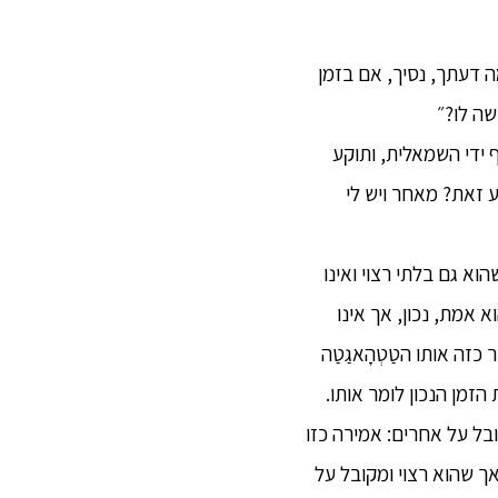
 ״מה דעתך, נסיך, אם בזמן
שה לו?״
ף ידי השמאלית, ותוקע
ע זאת? מאחר ויש לי
יל, ושהוא גם בלתי רצוי ואינו
ַטְהָאגַטַה יודע שהוא אמת, נכון, אך אינו
צוי ואינו מקובל על אחרים: אמירה כזו הטַטְהָאגַטַה אינו אומר. (3) דיבור כזה אותו הטַטְהָאגַטַה
 הזמן הנכון לומר אותו.
מקובל על אחרים: אמירה כזו
ו מועיל, אך שהוא רצוי ומקובל על