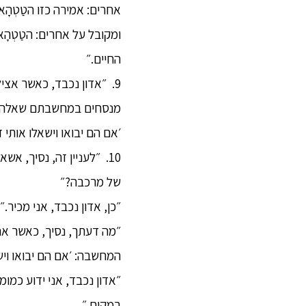
ומקובל על אחרים: הטַטְהָאג
החיים.״
9. ״אדון נכבד, כאשר אצ
מנסחים במחשבתם שאלה, וא
׳אם הם יבואו וישאלו אותי 
10. ״לעניין זה, נסיך,
של מרכבה?״
״כן, אדון נכבד, אני מכיר.״
״מה דעתך, נסיך, כאשר אנ
המחשבה: ׳אם הם יבואו ויש
״אדון נכבד, אני ידוע כמו
במקום.״