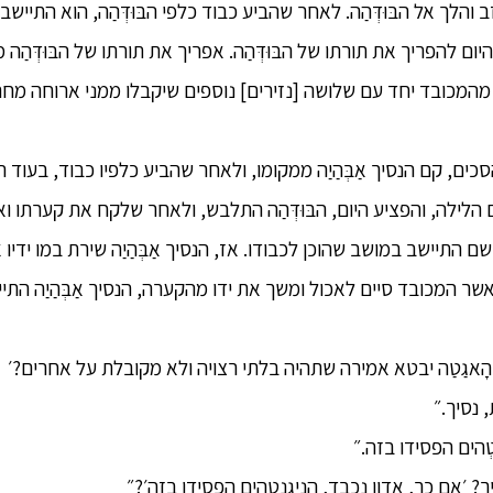
 והלך אל הבּוּדְּהַה. לאחר שהביע כבוד כלפי הבּוּדְּהַה, הוא התיי
ם להפריך את תורתו של הבּוּדְּהַה. אפריך את תורתו של הבּוּדְּהַה 
מהמכובד יחד עם שלושה [נזירים] נוספים שיקבלו ממני ארוחה מחר
סכים, קם הנסיך אַבְּהַיַה ממקומו, ולאחר שהביע כלפיו כבוד, בעוד ה
הלילה, והפציע היום, הבּוּדְּהַה התלבש, ולאחר שלקח את קערתו וא
ושם התיישב במושב שהוכן לכבודו. אז, הנסיך אַבְּהַיַה שירת במו ידיו את
אשר המכובד סיים לאכול ומשך את ידו מהקערה, הנסיך אַבְּהַיַה הת
 נסיך.״
טְהים הפסידו בזה.״
 ׳אם כך, אדון נכבד, הנִיגַנְטְהים הפסידו בזה׳?״