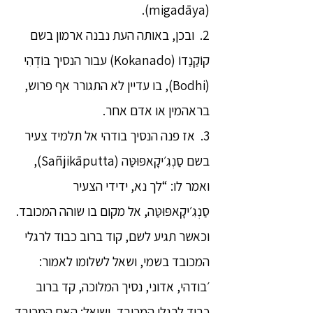
(migadāya).
2. ובכן, באותה העת נבנה ארמון בשם
קוֹקַנַדוֹ (Kokanado) עבור הנסיך בּוֹדְהִי
(Bodhi), בו עדיין לא התגורר אף פרוש,
בראהמין או אדם אחר.
3. אז פנה הנסיך בודהי אל תלמיד צעיר
בשם סַנְגִ׳יקָאפּוּטַּה (Sañjikāputta),
ואמר לו: “לך נא, ידידי הצעיר
סַנְגִ׳יקָאפּוּטַּה, אל מקום בו שוהה המכובד.
וכאשר תגיע לשם, קוד ברוב כבוד לרגלי
המכובד בשמי, ושאל לשלומו לאמור:
׳בודהי, אדוני, נסיך המלוכה, קד ברוב
כבוד לרגלי המכובד, ושואל: האם המכובד