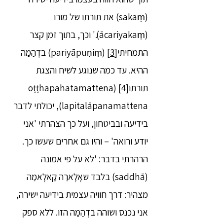
(sakaṃ) את תורתו של מורו
(ācariyakaṃ).' וכך, בתוך זמן קצר
התמחיתי
[3]
(pariyāpuṇiṃ) בדְהַמַּה
ההיא. עד כמה שנוגע לשיח והצגת
תורתו
[4]
(oṭṭhapahatamattena
lapitalāpanamattena), יכולתי לדבר
בידיעה ובביטחון, ועל כך הצהרתי 'אני
יודע ורואה' – והיו גם אחרים שעשו כך.
הרהרתי בדבר: 'לא על פי אמונה
(saddhā) בלבד שאָלָארַה קָאלָאמַה
מצהיר: דרך חוויה עצמית בידיעה ישירה,
אני נכנס ושוהה בדְהַמַּה הזו. ללא ספק