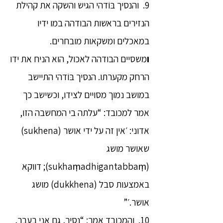
9. והנסיך בּוֹדהי הגיש והשקה את קהילת
הנזירים בראשות הבודהה במו ידיו
במאכלים ומשקאות מובחרים.
ו
משסיים הבודהה לאכול, הוא הניח את ידו
הרחק מקערתו. הנסיך בּוֹדהי התיישב
במושב נמוך מסויים לצידו, וכשישב כך
אמר למכובד: “עלתה בי המחשבה הזו,
אדוני: ׳אין זה על ידי אושר (sukhena)
שאושר מושג
(sukhaṃadhigantabbaṃ); דווקא
באמצעות סבל (dukkhena) מושג
אושר.׳”
10. והמכובד אמר: “נסיך, גם אני בעבר,