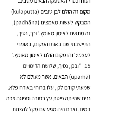
הנוח וכפרי־האספקה הנאים מסביב.
מקום זה הולם לבן טובים (kulaputta)
המבקש לעשות מאמצים (padhāna),
זה מתאים לאימון מאומץ.׳ וכך, נסיך,
התיישבתי שם באותו המקום, באומרי
לעצמי: ׳זהו מקום הולם לאימון מאומץ.׳
15. “ובכן, נסיך, שלושת הדימויים
(upamā) הבאים, אשר מעולם לא
שמעתי קודם לכן, עלו ברוחי באורח פלא.
נניח שהייתה פיסת עץ רטובה וספוגה צפה
במים, ואדם היה מגיע עם מקל להצתת
אש במחשבה ׳אני אצית אש, אני אפיק
להבה.׳ מה דעתך, נסיך? האם האדם יוכל