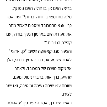
בריא? האם אין בו חולי? האם גופו קל,
מלא כוח ומצוי ברווחה ובנחת?׳ ועוד אמור
כך: ׳אנא מהמכובד שיסכים לאכול מחר
את סעודת היום בארמון הנסיך בודהי, עם
קהילת הנזירים.׳”
והצעיר סנג׳יקָאפּוּטַּה השיב: “כן, אדוני.”
לאחר ששמע את דברי הנסיך בודהי, הלך
אל מקום מושבו של המכובד. ולאחר
שהגיע, ברך אותו בדברי נימוס ונועם,
ושוחח עמו שיחה נעימה ומיטיבה, ואז ישב
לצידו.
כאשר ישב כך, אמר הצעיר סַנְגִ׳יקָאפּוּטַּה