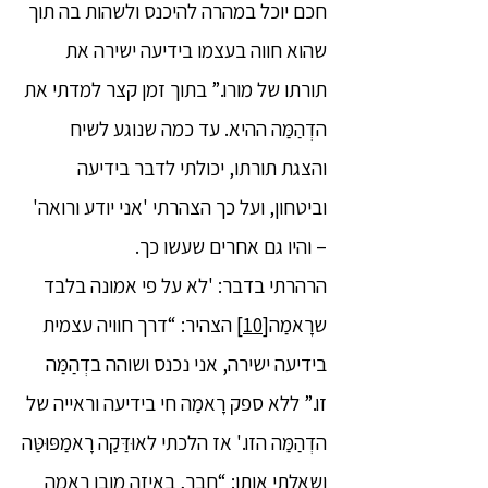
חכם יוכל במהרה להיכנס ולשהות בה תוך
שהוא חווה בעצמו בידיעה ישירה את
תורתו של מורו.” בתוך זמן קצר למדתי את
הדְהַמַּה ההיא. עד כמה שנוגע לשיח
והצגת תורתו, יכולתי לדבר בידיעה
וביטחון, ועל כך הצהרתי 'אני יודע ורואה'
– והיו גם אחרים שעשו כך.
הרהרתי בדבר: 'לא על פי אמונה בלבד
שרָאמַה
[10]
הצהיר: “דרך חוויה עצמית
בידיעה ישירה, אני נכנס ושוהה בדְהַמַּה
זו.” ללא ספק רָאמַה חי בידיעה וראייה של
הדְהַמַּה הזו.' אז הלכתי לאוּדַּקַה רָאמַפּוּטַּה
ושאלתי אותו: “חבר, באיזה מובן רָאמַה