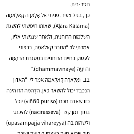
חסר-בית.
כך, בגיל צעיר, פניתי אל אָלָארַה קָאלָאמַה
(Āḷāra Kālāma), שאותו חיפשתי להשגת
השלמות הרוחנית, ולאחר שנגשתי אליו,
אמרתי לו: “החבר קאלאמה, ברצוני
לעסוק בחיים הרוחניים במסגרת הדְהַמַּה
והוִינַיַה (dhammavinaye).”
12. ואָלָארַה קָאלָאמַה אמר לי: “האדון
הנכבד יכול להשאר כאן. הדְהַמַּה הזו הינה
כזו שאדם חכם (viññū puriso) יוכל
בתוך זמן קצר (nacirasseva) להיכנס
ולשהות בה (upasampajja vihareyyā)
תוך שהוא חווה בעצמו בידיעה ישירה