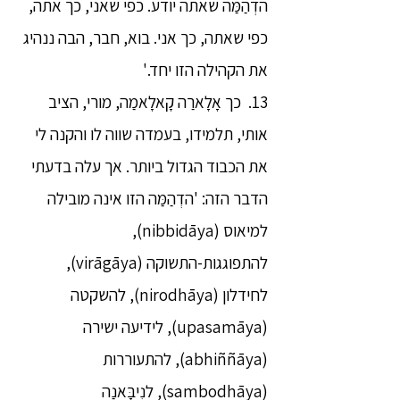
הדְהַמַּה שאתה יודע. כפי שאני, כך אתה,
כפי שאתה, כך אני. בוא, חבר, הבה ננהיג
את הקהילה הזו יחד.'
13. כך אָלָארַה קָאלָאמַה, מורי, הציב
אותי, תלמידו, בעמדה שווה לו והקנה לי
את הכבוד הגדול ביותר. אך עלה בדעתי
הדבר הזה: 'הדְהַמַּה הזו אינה מובילה
למיאוס (nibbidāya),
להתפוגגות-התשוקה (virāgāya),
לחידלון (nirodhāya), להשקטה
(upasamāya), לידיעה ישירה
(abhiññāya), להתעוררות
(sambodhāya), לנִיבָּאנַה