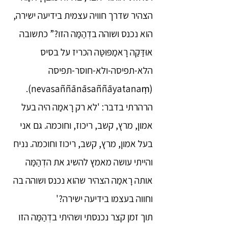
הצהיר שדרך חוויה עצמית בידיעה ישירה,
הוא נכנס ושוהה בדְהַמַּה הזו?” כתשובה
אוּדַּקַה רָאמַפּוּטַּה הכריז על בסיס
הלא-תפיסה-ולא-חוסר-תפיסה
(nevasaññānāsaññāyatanaṃ).
הרהרתי בדבר: 'לא רק רָאמַה היה בעל
אמון, מרץ, קשב, ריכוז, וחוכמה. גם אני
בעל אמון, מרץ, קשב, ריכוז וחוכמה. נניח
והייתי עושה מאמץ להשיג את הדְהַמַּה
אותה רָאמַה הצהיר שהוא נכנס ושוהה בה
וחווה בעצמו בידיעה ישירה?'
תוך זמן קצר נכנסתי ושהיתי בדְהַמַּה הזו