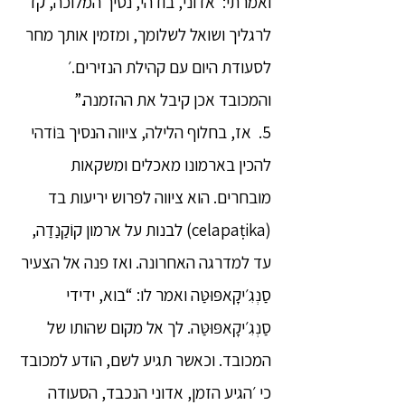
ואמרתי: ׳אדוני, בודהי, נסיך המלוכה, קד
לרגליך ושואל לשלומך, ומזמין אותך מחר
לסעודת היום עם קהילת הנזירים.׳
והמכובד אכן קיבל את ההזמנה.”
5. אז, בחלוף הלילה, ציווה הנסיך בּוֹדהי
להכין בארמונו מאכלים ומשקאות
מובחרים. הוא ציווה לפרוש יריעות בד
(celapaṭika) לבנות על ארמון קוֹקַנַדַה,
עד למדרגה האחרונה. ואז פנה אל הצעיר
סַנְגִ׳יקָאפּוּטַּה ואמר לו: “בוא, ידידי
סַנְגִ׳יקָאפּוּטַּה. לך אל מקום שהותו של
המכובד. וכאשר תגיע לשם, הודע למכובד
כי ׳הגיע הזמן, אדוני הנכבד, הסעודה