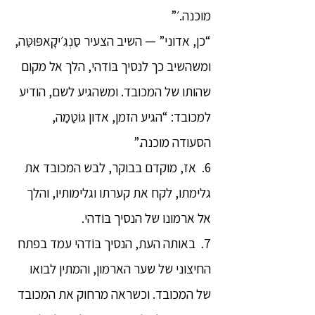
מוכנה.׳”
“כן, אדוני” — השיב הצעיר סַנְגִ׳יקָאפּוּטַּה,
ומשהשיב כך לנסיך בּוֹדהי, הלך אל מקום
שהותו של המכובד. ומשהגיע לשם, הודיע
למכובד: “הגיע הזמן, אדון גוֹטַמַה,
הסעודה מוכנה.”
6. אז, מוקדם בבוקר, לבש המכובד את
גלימתו, לקח את קערתו וגלימותיו, והלך
אל ארמונו של הנסיך בּוֹדהי.
7. באותה העת, הנסיך בּוֹדהי עמד בפתח
החיצוני של שער הארמון, והמתין לבואו
של המכובד. וכשראה מרחוק את המכובד