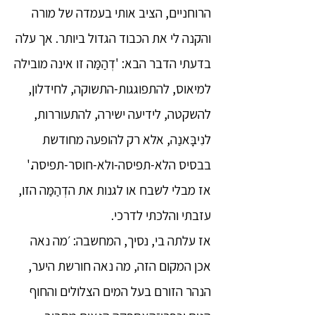
הרוחניים, הציב אותי בעמדה של מורה
והקנה לי את הכבוד הגדול ביותר. אך עלה
בדעתי הדבר הבא: 'דְהַמַּה זו אינה מובילה
למיאוס, להתפוגגות-התשוקה, לחידלון,
להשקטה, לידיעה ישירה, להתעוררות,
לנִיבָּאנַה, אלא רק להופעה מחודשת
בבסיס הלא-תפיסה-ולא-חוסר-תפיסה.'
אז מבלי לשבח או לגנות את הדְהַמַּה הזו,
עזבתי והלכתי לדרכי.
אז עלתה בי, נסיך, המחשבה: ׳מה נאה
אכן המקום הזה, מה נאה חורשת היער,
הנהר הזורם בעל המים הצלולים והחוף