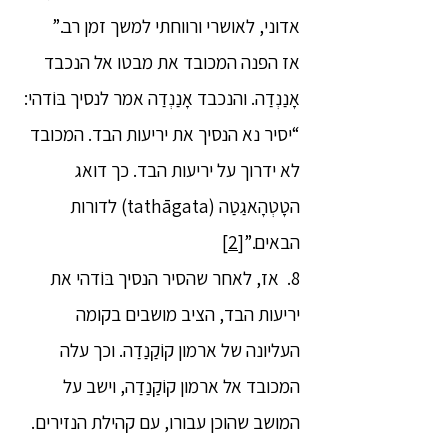
אדוני, לאושרי ורווחתי למשך זמן רב.”
אז הפנה המכובד את מבטו אל הנכבד
אָנַנְדַה. והנכבד אָנַנְדַה אמר לנסיך בּוֹדהי:
“יסיר נא הנסיך את יריעות הבד. המכובד
לא ידרוך על יריעות הבד. כך דואג
הטָטְהָאגַטַה (tathāgata) לדורות
הבאים.”
[2]
8. אז, לאחר שהסיר הנסיך בּוֹדהי את
יריעות הבד, הציב מושבים בקומה
העליונה של ארמון קוֹקַנַדַה. וכך עלה
המכובד אל ארמון קוֹקַנַדַה, וישב על
המושב שהוכן עבורו, עם קהילת הנזירים.