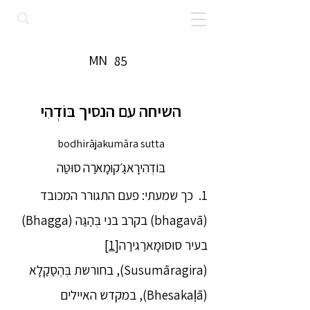
MN
85
השיחה עם הנסיך בּוֹדְהִי
bodhirājakumāra sutta
בּוֹדְהִירָאגַ׳קוּמָארַה סוּטַּה
1. כך שמעתי: פעם התגורר המכובד
(bhagavā) בקרב בני בְּהַגַּה (Bhagga)
בעיר סוּסוּמָארַגִירַה
[1]
(Susumāragira), בחורשת בְּהֶסַקַלָא
(Bhesakaḷā), במקדש האיילים