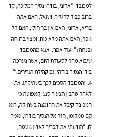
למכובד: “אדוני, בודהי נסיך המלוכה, קד
ברוב כבוד לרגליך, ושואל: האם אתה
בריא, אדוני, האם אין בך חולי, האם קל
גופך, האם אתה מלא כוח, ומצוי ברווחה
ובנחת?” ועוד אמר: ׳אנא מהמכובד
שיבוא מחר לסעודת היום, אשר נערכה
בידי הנסיך בודהי עם קהילת הנזירים.׳”
4. והמכובד הסכים לכך בשתיקתו. אז,
לאחר שהבין הצעיר סַנְגִ׳יקָאפּוּטַּה כי
המכובד קיבל את ההזמנה בשתיקה, הוא
קם ממקומו, חזר אל הנסיך בודהי, ואמר
לו: “הודעתי את דבריך לאדון גוטמה,