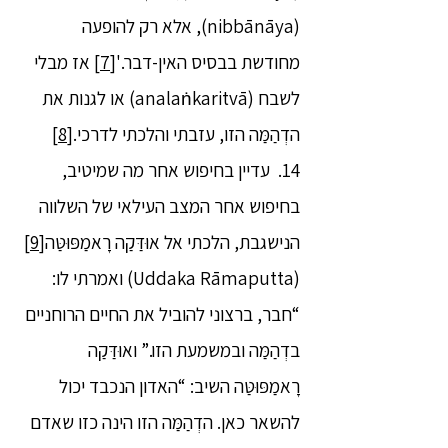
(nibbānāya), אלא רק להופעה
מחודשת בבסיס האין-דבר.'
[7]
אז מבלי
לשבח (analaṅkaritvā) או לגנות את
הדְהַמַּה הזו, עזבתי והלכתי לדרכי.
[8]
14. עדיין בחיפוש אחר מה שמיטיב,
בחיפוש אחר המצב העילאי של השלווה
הנישגבת, הלכתי אל אוּדַּקַה רָאמַפּוּטַּה
[9]
(Uddaka Rāmaputta) ואמרתי לו:
“חבר, ברצוני להוביל את החיים הרוחניים
בדְהַמַּה ובמשמעת הזו.” ואוּדַּקַה
רָאמַפּוּטַּה השיב: “האדון הנכבד יכול
להשאר כאן. הדְהַמַּה הזו הינה כזו שאדם