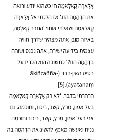
אָלָארַה קָאלָאמַה חי כשהוא יודע ורואה
את הדְהַמַּה הזו.' אז הלכתי אל אָלָארַה
קָאלָאמַה ושאלתי אותו: 'החבר קָאלָמַה,
באיזה מובן אתה מצהיר שדרך חוויה
עצמית בידיעה ישירה, אתה נכנס ושוהה
בדְהַמַּה הזו?' כתשובה הוא הכריז על
בסיס האין-דבר (ākiñcañña-
[5]
ayatanaṃ).
הרהרתי בדבר: 'לא רק אָלָארַה קָאלָאמַה
בעל אמון, מרץ, קשב, ריכוז, וחוכמה. גם
אני בעל אמון, מרץ, קשב, ריכוז וחוכמה.
נניח ואעשה מאמץ להשיג את הדְהַמַּה בה