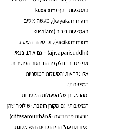
באמצעות הגוף (kusalaṃ
kāyakammaṃ), מעשה מיטיב
באמצעות דיבור (kusalaṃ
vacīkammaṃ), וכן טיהור העיסוק
(ājīvaparisuddhi) – גם אותו, בנאי,
אני מגדיר כחלק מההתנהגות המוסרית.
אלו נקראות ׳הפעולות המוסריות
המיטיבות׳.
ומהו מקורן של הפעולות המוסריות
המיטיבות? גם מקורן הוסבר: יש לומר שהן
נובעות מהתודעה (cittasamuṭṭhānā).
ואיזו תודעה? הרי התודעה היא מגוונת,