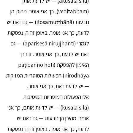
(akusalā sīlā) — יש לדעת אותן
(veditabbaṃ), כך אני אומר. מהיכן הן
נובעות (itosamuṭṭhānā) — גם זאת יש
לדעת, כך אני אומר. באופן זה הן נפסקות
לגמרי (aparisesā nirujjhanti) — גם
זאת יש לדעת, כך אני אומר. זו דרך
האימון להפסקת (paṭipanno hoti
nirodhāya) הפעולות המוסריות המזיקות
— יש לדעת זאת, כך אני אומר.
אלו הפעולות המוסריות המיטיבות
(kusalā sīlā) — יש לדעת אותם, כך אני
אומר. מהיכן הן נובעות — גם זאת יש
לדעת, כך אני אומר. באופן זה הן נפסקות