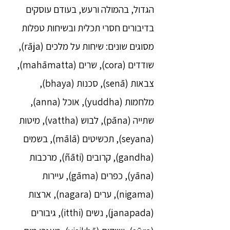
הגדול, בהמולה ורעש, בעודם עוסקים
בדיבורים חסרי תכלית ובשיחות טפלות
מסוגים שונים: שיחות על מלכים (rāja),
שודדים (cora), שרים (mahāmatta),
צבאות (senā), סכנות (bhaya),
מלחמות (yuddha), אוכל (anna),
שתייה (pāna), לבוש (vattha), מיטות
(seyana), תכשיטים (mālā), בשמים
(gandha), קרובים (ñāti), מרכבות
(yāna), כפרים (gāma), עיירות
(nigama), ערים (nagara), ארצות
(janapada), נשים (itthi), גיבורים