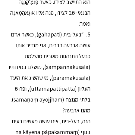
הוא התיישב לצידו. כאשר פַּנְצַ׳קַנְגַה
הבנאי ישב לצידו, פנה אליו אוּגָאהַמָאנַה
ואמר:
5. “בעל-בית (gahapati), כאשר אדם
עושה ארבעה דברים, אני מגדיר אותו
כבעל התנהגות מוסרית מושלמת
(sampannakusala), מושלם במידותיו
(paramakusala), מי שהשיג את היעד
העליון (uttamapattipatta), ופרוש
בלתי-מנוצח (samaṇaṃ ayojjhaṃ).
מהם ארבעה?
הנה, בעל-בית, אינו עושה מעשים רעים
בגוף (na kāyena pāpakammaṃ