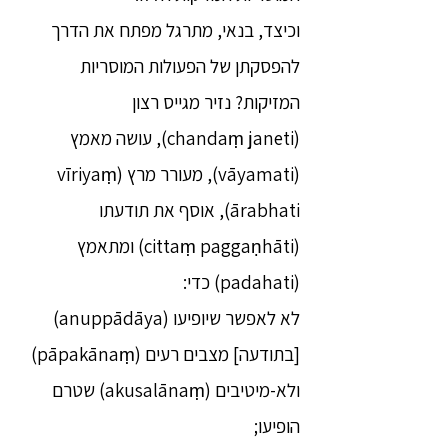
וכיצד, בנאי, מתרגל מפתח את הדרך
להפסקתן של הפעולות המוסריות
המזיקות? נזיר מגייס רצון
(chandaṃ janeti), עושה מאמץ
(vāyamati), מעורר מרץ (vīriyaṃ
ārabhati), אוסף את תודעתו
(cittaṃ paggaṇhāti) ומתאמץ
(padahati) כדי:
לא לאפשר שיופיעו (anuppādāya)
[בתודעה] מצבים רעים (pāpakānaṃ)
ולא-מיטיבים (akusalānaṃ) שטרם
הופיעו;