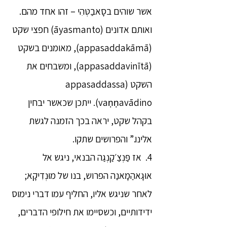
אשר שוהים בסָאבַטְּהִי – זהו אחד מהם.
ואותם אדונים (āyasmanto) חפצי שקט
(appasaddakāmā), מאומנים בשקט
(appasaddavinītā), ומשבחים את
השקט (appasaddassa
vaṇṇavādino). ייתכן שכאשר יבחין
בקהל שקט, יראה בכך הזמנה לגשת
אלינו.” והפרושים שתקו.
4. אז פַּנְצַ׳קַנְגַה הבנאי, ניגש אל
אוּגָאהַמָאנַה הפרוש, בנו של מוּנְדִיקָא;
לאחר שניגש אליו, החליף עמו דברי נימוס
ידידותיים, וכשסיימו את חילופי הדברים,