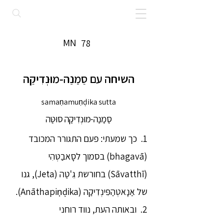
MN
78
השיחה עם סַמַנַה-מוּנְדִיקַה
samaṇamuṇḍika sutta
סַמַנַה-מוּנְדִיקַה סוּטַּה
1. כך שמעתי: פעם התגורר המכובד
(bhagavā) בסמוך לסָאבַטְּהִי
(Sāvatthī) בחורשת גֵ'טַה (Jeta), גנו
של אַנָאטְהַפִּינְדִיקַה (Anāthapiṇḍika).
2. ובאותה העת, נווד רוחני