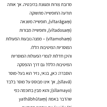
מרובת צורות ומגוונת בהיבטיה. אך אותה
תודעה החופשייה מתשוקה
(vītarāgaṃ), חופשייה משנאה
(vītadosaṃ), וחופשייה מבורות
(vītamohaṃ) – ממנה נובעות הפעולות
המוסריות המיטיבות הללו.
והיכן חדלות לגמרי הפעולות המוסריות
המיטיבות הללו? גם דרך ההפסקה
הוסברה: כאן, בנאי, נזיר הוא בעל-מוסר
(sīlavā), אך אינו מבוסס על מוסר בלבד
(sīlamayo); והוא מבין בחוכמה כפי
שהדבר באמת (yathābhūtaṃ