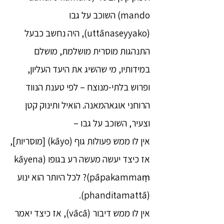
mando) השוכב על גבו
(uttānaseyyako), היה נחשב כבעל
התנהגות מוסרית מושלמת, מושלם
במידותיו, מי שהשיג את היעד העליון,
ופרוש בלתי-מנוצח – לפי טענת הנווד
הרוחני אוגאהמאנה. הואיל ותינוק קטן
וצעיר, השוכב על גבו –
אין לו ממש פעולות גוף (kāyo) [מוסריות],
אז כיצד יעשה מעשה רע בגופו (kāyena
pāpakammaṃ)? לכל היותר הוא ינוע
(phanditamattā).
אין לו ממש דיבור (vācā), אז כיצד יאמר