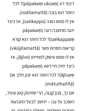
דיבור רע (pāpakaṃ vācaṃ)? לכל
היותר הוא בוכה (roditamattā).
אין לו ממש כוונה (saṅkappo), אז כיצד
יהגה מחשבה רעה (pāpakaṃ
saṅkappaṃ)? לכל היותר הוא קורא
קריאות חסרות פשר (vikūjitamattā).
אין לו ממש עיסוק למחייתו (ājīvo), אז
כיצד יחיה חיי רשע (pāpakaṃ
ājīvaṃ)? לכל היותר הוא יונק חלב אם
(mātuthaññā).
אם כך, פַּנְצַ׳קַנְגַה, הרי שתינוק קטן וצעיר,
השוכב על גבו – ייחשב לבעל התנהגות
מוסרית מושלמת, מושלם במידותיו, מי