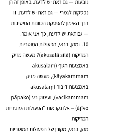
נובעות — גם זאת יש לדעת. באופן זה הן
נפסקות לגמרי — גם זאת יש לדעת. זו
דרך האימון להפסקת הכוונות המיטיבות
— גם זאת יש לדעת, כך אני אומר.
10. ומהן, בנאי, הפעולות המוסריות
המזיקות (akusalā sīlā)? מעשה מזיק
באמצעות הגוף (akusalaṃ
kāyakammaṃ), מעשה מזיק
באמצעות דיבור (akusalaṃ
vacīkammaṃ), ועיסוק רע (pāpako
ājīvo) – אלו נקראות “הפעולות המוסריות
המזיקות.
מהן, בנאי, מקורן של הפעולות המוסריות