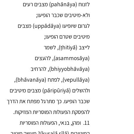
לזנוח (pahānāya) מצבים רעים
ולא-מיטיבים שכבר הופיעו;
לגרום שיופיעו (uppādāya) מצבים
מיטיבים שטרם הופיעו;
לייצב (ṭhitiyā), לשמר
(asammosāya), להעצים
(bhiyyobhāvāya), להרחיב
(vepullāya), לפתח (bhāvanāya),
ולהשלים (pāripūriyā) מצבים מיטיבים
שכבר הופיעו. כך מתרגל מפתח את הדרך
להפסקת הפעולות המוסריות המזיקות.
11. ומהן, בנאי, הפעולות המוסריות
המיטיבות (kusalā sīlā)? מעשה מיטיב