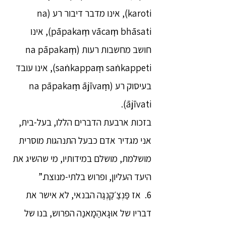
karoti), אינו מדבר דיבור רע (na
pāpakaṃ vācaṃ bhāsati), אינו
חושב מחשבות רעות (na pāpakaṃ
saṅkappaṃ saṅkappeti), אינו עובד
בעיסוק רע (na pāpakaṃ ājīvaṃ
ājīvati).
בזכות ארבעת הדברים הללו, בעל-בית,
אני מגדיר אדם כבעל התנהגות מוסרית
מושלמת, מושלם במידותיו, מי שהשיג את
היעד העליון, ופרוש בלתי-מנוצח.”
6. אז פַּנְצַ׳קַנְגַה הבנאי, לא אישר את
דבריו של אוּגָאהַמָאנַה הפרוש, בנו של