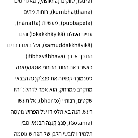
(sūra), שווקים (visikhā), מאגרי מים
(kumbhaṭṭhāna), רוחות מתים
(pubbapeta), מעשיות (nānatta),
ענייני העולם (lokakkhāyikā) והים
(samuddakkhāyikā), ועל באם דברים
הם כך או כך (itibhavābhava).
כאשר ראה הנווד הרוחני אוּגָאהַמָאנַה
סַמַנַמוּנְדִיקַפּוּטַּה את פַּנְצַ׳קַנְגַה הבנאי
מתקרב ממרחק, הוא אמר לקהלו: “היו
שקטים, רבותיי (bhonto), אל תעשו
רעש. הנה בא תלמידו של הפרוש גוֹטַמַה
(Gotama), פַּנְצַ׳קַנְגַה הבנאי. מבין
תלמידיו לובשי הלבן של הפרוש גוטמה