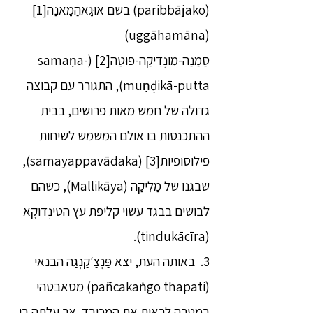
(paribbājako) בשם אוּגָאהַמָאנַה[1]
(uggāhamāna)
סַמַנַה-מוּנְדִיקַה-פּוּטַּה[2] (samaṇa-
muṇḍikā-putta), התגורר עם קבוצה
גדולה של חמש מאות פרושים, בבית
ההתכנסות בו אולם המשמש לשיחות
פילוסופיות[3] (samayappavādaka),
שבגנו של מַלִיקַה (Mallikāya), כשהם
לבושים בבגד עשוי קליפת עץ הטִינְדוּקָא
(tindukācīra).
3. באותה העת, יצא פַּנְצַ׳קַנְגַה הבנאי
(pañcakaṅgo thapati) מסאבטהי
במטרה לראות את המכובד. אך עלתה בו