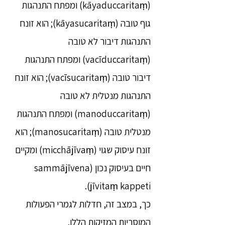
(kāyaduccaritaṃ) ומפתח התנהגות
גוף טובה (kāyasucaritaṃ); הוא זונח
התנהגות דיבור לא טובה
(vacīduccaritaṃ) ומפתח התנהגות
דיבור טובה (vacīsucaritaṃ); הוא זונח
התנהגות מנטלית לא טובה
(manoduccaritaṃ) ומפתח התנהגות
מנטלית טובה (manosucaritaṃ); הוא
זונח עיסוק שגוי (micchājīvaṃ) ומקיים
חיים בעיסוק נכון (sammājīvena
jīvitaṃ kappeti).
כך, במצב זה, חדלות לגמרי הפעולות
המוסריות המזיקות הללו.