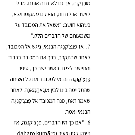
מוּנְדִיקָה, אך גם לא דחה אותם. מבלי
לאשר או לדחות, הוא קם ממקומו ויצא,
כשהוא חושב: “אשאל את המכובד על
משמעותם של הדברים הללו.”
7. אז פַּנְצַ׳קַנְגַה הבנאי, ניגש אל המכובד;
לאחר שהתקרב, ברך את המכובד בכבוד
והתיישב לצידו. כאשר ישב כך, סיפר
פַּנְצַ׳קַנְגַה הבנאי למכובד את כל השיחה
שהתקיימה בינו לבין אוּגָאהַמָאנַה. לאחר
שאמר זאת, פנה המכובד אל פַּנְצַ׳קַנְגַה
הבנאי ואמר:
8. “אם כך היו הדברים, פַּנְצַ׳קַנְגַה, אז
תינוק קטן וצעיר (daharo kumāro