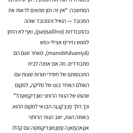
המחשבה: “אין זה זמן מתאים לראות את
המכובד — הואיל והמכובד שוהה
בהתבודדות (paṭisallīno), ואף לא הזמן
לפגוש נזירים אצילי-נפש
(manobhāvaniyā), מאחר שגם הם
מתבודדים. מה אם אפנה לבית
התכנסותם של חסידי תורות שונות עם
האולם האחד בגנו של מליקה, למקום
שהותו של הנווד הרוחני מוּנְדִיקַפּוּטַּה?”
וכך הלך פַּנְצַ׳קַנְגַה הבנאי למקום ההוא.
באותה העת, ישב הנווד הרוחני
אוּגָאהַמָאנַה סַמַנַמוּנְדִיקַפּוּטַּה עם קהלו