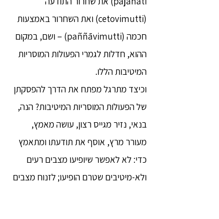
pajānāti) את שחרור התודעה
(cetovimutti) ואת השחרור באמצעות
חכמה (paññāvimutti) – ושם, במקום
ההוא, חדלות לגמרי הפעולות המוסריות
המיטיבות הללו.
וכיצד מתרגל מפתח את הדרך להפסקתן
של הפעולות המוסריות המיטיבות? הנה,
בנאי, נזיר מגייס רצון, עושה מאמץ,
מעורר מרץ, אוסף את תודעתו ומתאמץ
כדי: לא לאפשר שיופיעו מצבים רעים
ולא-מיטיבים שטרם הופיעו; לזנוח מצבים
רעים ולא-מיטיבים שכבר הופיעו; לגרום
שיופיעו מצבים מיטיבים שטרם הופיעו;