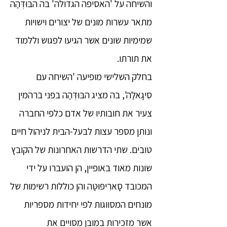
והשיחה על 'האסיפה הגדולה' בה הבּוּדְּהַה
מתאר עשרות מונים של יצורים וישויות
שמימיות שונים אשר הגיעו לפגוש וללמוד
את תורתו.
בחלק השלישי מופיעה 'השיחה עם
סִיגָאלַה', בה מציג הבּוּדְּהַה בפני ברהמין
צעיר את חובותיו של אדם כלפי החברה
ונותן מספר עצות לבעל-הבית לניהול חיים
טובים. שתי הדרשות האחרונות של הקובץ
שונות מאוד באופיין, הן הועברו על ידי
המכובד סָארִיפּוּטַּה והן כוללות רשימות של
מונחים המסווגות לפי יחידות מספריות
אשר מזכירות במובן מסויים את