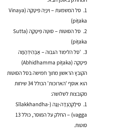
1. סל המשמעת – וִינַיַה פִּיטַקַה (Vinaya
piṭaka)
2. סל הסוּטּוֹת – סוּטַּה פִּיטַקַה (Sutta
piṭaka)
3. 'סל הלימוד הגבוה – אַבְּהִידְהַמַּה
פִּיטַקַה (Abhidhamma piṭaka)
הקובץ הראשון מתוך חמישה בסל הסוּטּוֹת
הוא אוסף 'הארוכות' הכולל 34 שיחות
מקובצות לשלושה:
1. סִילַקְּהַנְדַה-וַגַה (Sīlakkhandha-
vagga) – החלק על המוסר, כולל 13
סוטות.