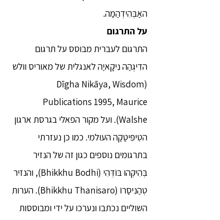
האַבְּהִידְהַמַּה.
על התרגום
התרגום לעברית מבוסס על תרגום
הדִיגְהַה נִיקָאיַה לאנגלית של מאוריס וולש
(Dīgha Nikāya, Wisdom
Publications 1995, Maurice
Walshe). ועל מקור הפאלי בגרסת ארגון
הטִיפִּיטַקַה העולמי. כמו כן נעזרתי
בתרגומים נוספים כגון זה של הנזיר
בְּהִיקְּהוּ בּוֹדְּהִי (Bhikkhu Bodhi), והנזיר
טְהַנִיסַרוֹ (Bhikkhu Thanisaro). הערות
השוליים נכתבו ונערכו על ידי ומבוססות