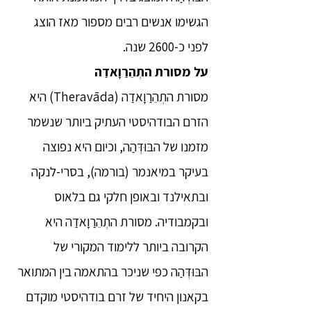
הגשימו אנשים רבים מספור מאז הוצג
לפני כ-2600 שנה.
על מסורת התְהֵרַוָאדַה
מסורת התְהֵרַוָאדַה (Theravāda) היא
הזרם הבודהיסטי העתיק ביותר שנשמר
מזמנו של הבּוּדְּהַה, וכיום היא נפוצה
בעיקר במיאנמר (בורמה), בסרי-לנקה
ובתאילנד ובאופן חלקי גם בלאוס
ובקמבודיה. מסורת התְהֵרַוָאדַה היא
הקרובה ביותר ללימוד המקורי של
הבּוּדְּהַה כפי שניכר בהתאמה בין המתואר
בקאנון היחיד של זרם בודהיסטי מוקדם