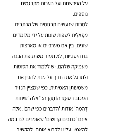
על הפרשנות ועל הערות מתרגמים
נוספים.
למרות שנעשים תרגומים של הכתבים
מפָּאלִית לשפות שונות על ידי מלומדים
שונים, בין אם מערביים או מארצות
בודהיסטיות, לא תמיד משתקפת הבנה
מעמיקה שלהם. יש ללמוד את הסוּטּוֹת
ולתרגל את הדרך על מנת להבין את
משמעותן האמיתית. כפי שמציין הנזיר
המכובד סוּמֵדְהוֹ תְהֵרַה: "אלה 'שיחות
דְהַמַּה' אודות 'הדברים כפי שהם'. אלה
אינם 'כתבים קדושים' שאומרים לנו במה
להאמין. עלינו לקרוא אותם, להקשיב