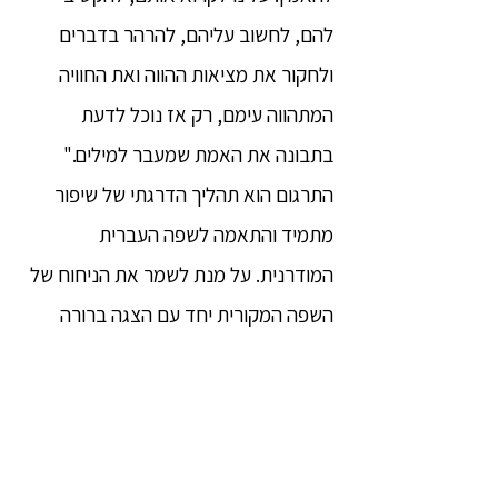
להם, לחשוב עליהם, להרהר בדברים
ולחקור את מציאות ההווה ואת החוויה
המתהווה עימם, רק אז נוכל לדעת
בתבונה את האמת שמעבר למילים."
התרגום הוא תהליך הדרגתי של שיפור
מתמיד והתאמה לשפה העברית
המודרנית. על מנת לשמר את הניחוח של
השפה המקורית יחד עם הצגה ברורה
וקולחת של הדברים היה עלי לערוך לא
מעט שינויים במונחים. מתרגום לתרגום
השתדלתי למצוא מילים מדוייקות ונגישות
יותר לתיאור המושגים היסודיים. תרגום זה