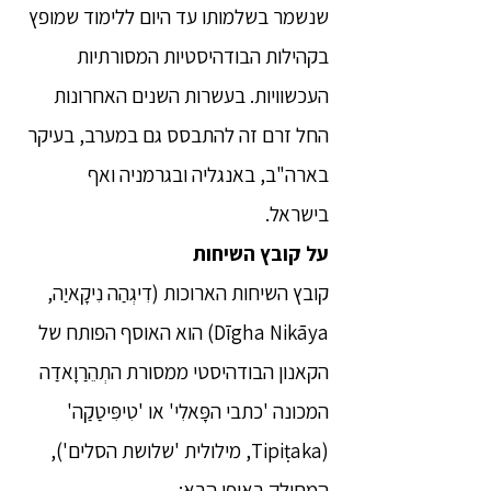
שנשמר בשלמותו עד היום ללימוד שמופץ
בקהילות הבודהיסטיות המסורתיות
העכשוויות. בעשרות השנים האחרונות
החל זרם זה להתבסס גם במערב, בעיקר
בארה"ב, באנגליה ובגרמניה ואף
בישראל.
על קובץ השיחות
קובץ השיחות הארוכות (דִיגְהַה נִיקָאיַה,
Dīgha Nikāya) הוא האוסף הפותח של
הקאנון הבודהיסטי ממסורת התְהֵרַוָאדַה
המכונה 'כתבי הפָּאלִי' או 'טִיפִּיטַקַה'
(Tipiṭaka, מילולית 'שלושת הסלים'),
המחולק באופן הבא: