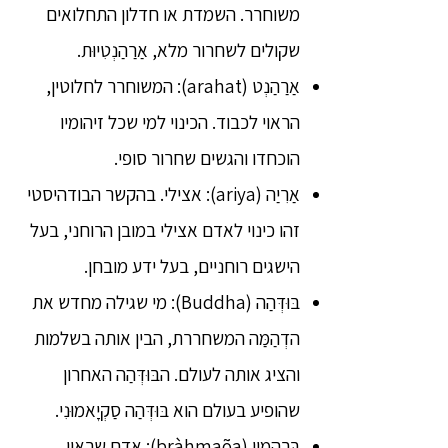
משוחרר. השמדת או חדלון התחלואים
שקולים לשחרור מלא, אַרַהַנְטִיוּת.
אַרַהַנְט (arahat): המשוחרר לחלוטין,
הראוי לכבוד. הכינוי למי שכל זיהומיו
הוכחדו והגשים שחרור סופי.
אַרִיַה (ariya): אצילי. בהקשר הבודהיסטי
זהו כינוי לאדם אצילי במובן הרוחני, בעל
הישגים רוחניים, בעל ידע מובחן.
בּוּדְּהַה (Buddha): מי שגילה מחדש את
הדְהַמַּה המשחררת, הבין אותה בשלמות
והציג אותה לעולם. הבּוּדְּהַה האחרון
שהופיע בעולם הוא בּוּדְּהַה סַקְיָאמוּנִי.
בְּרָהְמִין (bràhmaõa): אדם שראוי