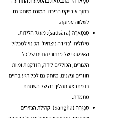
סַמָאדְהִי' מתבטאת בהטמעות התודעה
בתוך אובייקט הריכוז. המונח מיוחס גם
לשלווה עמוקה.
סַנְֹסָארַה (saüsàra): מעגל הלידות.
מילולית: 'נדידה ניצחית'. הכינוי למכלול
האינסופי של מחזורי החיים של כל
היצורים, הכוללים לידה, הזדקנות ומוות
חוזרים ונשנים. מיוחס גם לכל רגע בחיים
בו מתבצע תהליך זה של השתנות
מתמדת.
סַנְגְהַה (Sangha): קהילת הנזירים
והנזירות, ותלמידיו האציליים של הבּוּדְּהַה.
פַּרוּש (samaõa): הכינוי לאדם שפרש