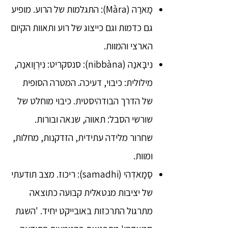
מָארַה (Màra): התגלמות של הרוע. מופיע
גם כדמות וגם כייצוג של רוע ותאוות הקיום
הארצי והמוות.
נִיבָּאנַה (nibbàna): סנסקריט: נִירְוָואנַה,
מילולית: כיבוי, דעיכה. המטרה הסופית
של הדרך הבודהיסטית. כיבוי מוחלט של
שורשי הסבל: תאווה, שנאה ובורות.
שחרור מלידה עתידית, הזדקנות, מחלות,
ומוות.
סַמָאדְהִי (samadhi): ריכוז. מצב תודעתי
של יציבות מנטאלית קבועה כתוצאה
מתרגול התרכזות באובייקט יחיד. 'השגת