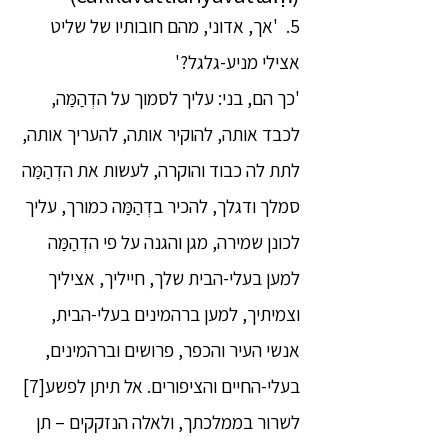
5. 'אך, אדוני, מהם חובותיו של שליט
אצילי מניע-גלגל?'
'כך הם, בני: עליך לסמוך על הדְהַמַּה,
לכבד אותה, להוקיר אותה, להעריך אותה,
לתת לה כבוד והוקרה, לעשות את הדְהַמַּה
סמלך ודגלך, להכיר בדְהַמַּה כמורך, עליך
לכונן שמירה, מגן והגנה על פי הדְהַמַּה
למען בעלי-הבית שלך, חייליך, אציליך
וצמיתיך, למען ברהמינים בעלי-הבית,
אנשי העיר והכפר, פרושים וברהמינים,
בעלי-החיים והציפורים. אל תיתן לפשע[7]
לשרור בממלכתך, ולאלה הנזקקים – תן