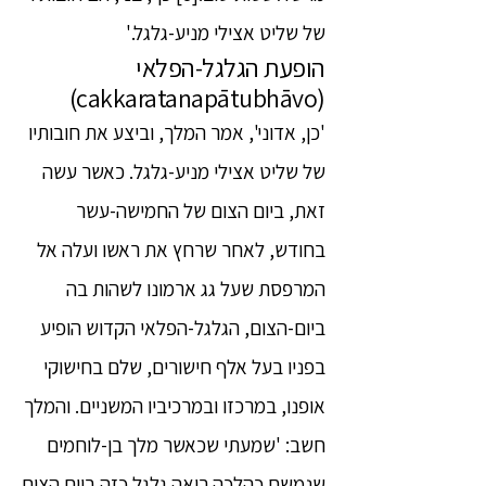
של שליט אצילי מניע-גלגל.'
הופעת הגלגל-הפלאי
(cakkaratanapātubhāvo)
'כן, אדוני', אמר המלך, וביצע את חובותיו
של שליט אצילי מניע-גלגל. כאשר עשה
זאת, ביום הצום של החמישה-עשר
בחודש, לאחר שרחץ את ראשו ועלה אל
המרפסת שעל גג ארמונו לשהות בה
ביום-הצום, הגלגל-הפלאי הקדוש הופיע
בפניו בעל אלף חישורים, שלם בחישוקי
אופנו, במרכזו ובמרכיביו המשניים. והמלך
חשב: 'שמעתי שכאשר מלך בן-לוחמים
שנמשח כהלכה רואה גלגל כזה ביום הצום