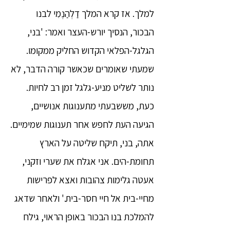
למלך. אז קרא המלך דַלְהַנֶמִי לבנו
הבכור, הנסיך יורש-העצר ואמר: 'בני,
הגלגל-הפלאי הקדוש החליק ממקומו.
שמעתי שאומרים שכאשר קורה הדבר, לא
נותר לשליט מניע-גלגל זמן רב לחיות.
כעת, מששבעתי מתענוגות אנושיים,
הגיעה העת לחפש אחר תענוגות שמימיים.
אתה, בני, תיקח שליטה על הארץ
תחומת-הים. אני אגלח את שערי וזקני,
אעטה גלימות צהובות ואצא לפרישות
מחיי-בית אל חיי חסר-בית.' ולאחר שדאג
להמלכת בנו הבכור באופן הראוי, גילח