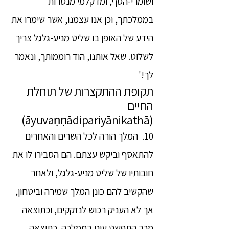
ושומרי-הסף, ומדקלמי מנטרות
בממלכתך, וכן אנו עצמנו, אשר שימרו את
הידע של האופן בו שליט מניע-גלגל צריך
לשלוט. שאל אותנו, הוד רוממותך, ונאמר
לך!'
תקופת ההתקצרות של תוחלת
החיים
(āyuvaṇṇādipariyānikathā)
10. המלך הורה לכל השרים והאחרים
להתאסף וביקש עצתם. הם הסבירו לו את
חובותיו של שליט מניע-גלגל, ולאחר
שהקשיב להם כונן המלך שמירה וביטחון,
אך לא העניק רכוש לנזקקים, וכתוצאה
מכך התפשט עוני בממלכה. כתוצאה