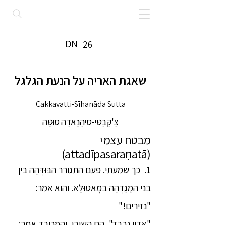
DN
26
שאגת האריה על הנעת הגלגל
Cakkavatti-Sīhanāda Sutta
צַ'קַּבַטִּי-סִיהַנָאדַה סוּטַּה
מבטח עצמי
(attadīpasaraṇatā)
1. כך שמעתי. פעם התגורר הבּוּדְּהַה בין
בני המַגַדְהַה במָאטוּלָא. והוא אמר:
"נזירים!"
"אדון נכבד", הם השיבו, והמכובד אמר: