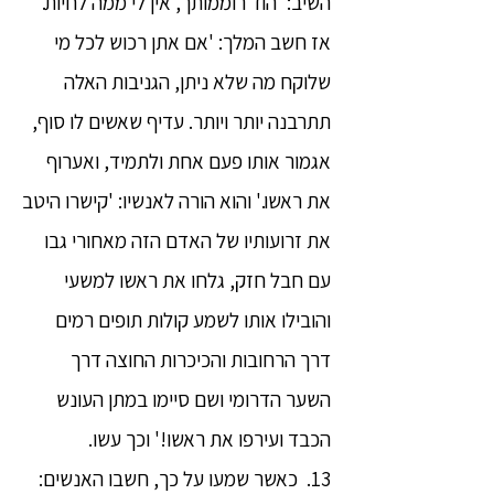
השיב: 'הוד רוממותך, אין לי ממה לחיות.'
אז חשב המלך: 'אם אתן רכוש לכל מי
שלוקח מה שלא ניתן, הגניבות האלה
תתרבנה יותר ויותר. עדיף שאשים לו סוף,
אגמור אותו פעם אחת ולתמיד, ואערוף
את ראשו.' והוא הורה לאנשיו: 'קישרו היטב
את זרועותיו של האדם הזה מאחורי גבו
עם חבל חזק, גלחו את ראשו למשעי
והובילו אותו לשמע קולות תופים רמים
דרך הרחובות והכיכרות החוצה דרך
השער הדרומי ושם סיימו במתן העונש
הכבד ועירפו את ראשו!' וכך עשו.
13. כאשר שמעו על כך, חשבו האנשים: