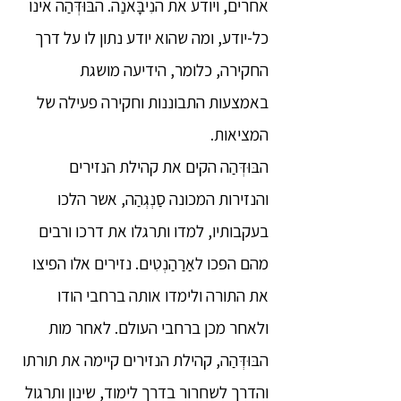
אחרים, ויודע את הנִיבָּאנַה. הבּוּדְּהַה אינו
כל-יודע, ומה שהוא יודע נתון לו על דרך
החקירה, כלומר, הידיעה מושגת
באמצעות התבוננות וחקירה פעילה של
המציאות.
הבּוּדְּהַה הקים את קהילת הנזירים
והנזירות המכונה סַנְגְהַה, אשר הלכו
בעקבותיו, למדו ותרגלו את דרכו ורבים
מהם הפכו לאַרַהַנְטִים. נזירים אלו הפיצו
את התורה ולימדו אותה ברחבי הודו
ולאחר מכן ברחבי העולם. לאחר מות
הבּוּדְּהַה, קהילת הנזירים קיימה את תורתו
והדרך לשחרור בדרך לימוד, שינון ותרגול