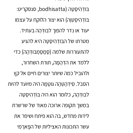
בּוֹדְהִיסַטַּה (bodhisatta, סנסקריט:
בּוֹדְהִיסַטְּוַה) הוא יצור הלוקח על עצמו
יעוד או נדר להפוך לבּוּדְּהַה בעתיד.
מטרתו של הבּוֹדְהִיסַטַּה היא להגיע
להתעוררות שלמה (סַמַסַמְבּוּדְּהַה) כדי
ללמד את הדְהַמַּה, תורת השחרור,
ולהוביל כמה שיותר יצורים חיים אל קץ
הסבל. סִידְּהַטְּהַה גוֹטַמַה היה מיועד להיות
לבּוּדְּהַה, כלומר הוא היה בּוֹדְהִיסַטַּה
במשך תקופה ארוכה מאוד של שרשרת
לידות מחדש, בה הוא פיתח ושיפר את
עשר התכונות האציליות של הפָּארַמִי