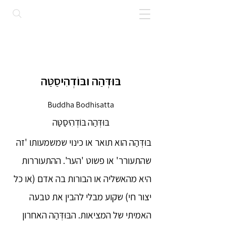
בּוּדְּהַה ובּוֹדְהִיסַטַּה
Buddha Bodhisatta
בּוּדְּהַה בּוֹדְהִיסַטַּה
בּוּדְּהַה הוא תואר או כינוי שמשמעותו 'זה
שהתעורר' או פשוט 'הער'. ההתעוררות
היא מהאשליה או הבורות בה אדם (או כל
יצור חי) שקוע מבלי להבין את טבעה
האמיתי של המציאות. הבּוּדְּהַה האחרון