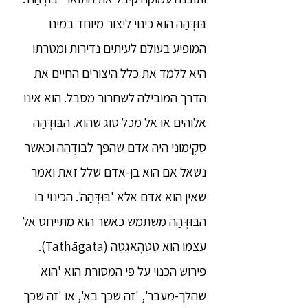
בּוּדְּהַה הוא כינוי ליצור מיוחד במינו
המופיע בעולם לעיתים נדירות ומטרתו
היא ללמד את כלל היצורים החיים את
הדרך המובילה לשחרור מסבל. הוא אינו
אלוהים או אל מכל סוג שהוא. הבּוּדְּהַה
סַקְיַמוּנִי היה אדם שהפך לבּוּדְּהַה וכאשר
נשאל אם הוא בן-אדם שלל זאת ואמר
שאין הוא אדם אלא 'בּוּדְּהַה'. הכינוי בו
הבּוּדְּהַה משתמש כאשר הוא מתייחס אל
עצמו הוא טַטְהָאגַטַה (Tathāgata).
פירוש הכנוי על פי המסורת הוא 'הוא
שהלך-מעבר', 'זה שכך בא', או 'זה שכך