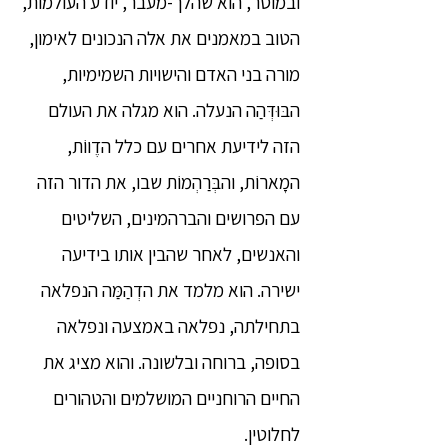
ובמוסר, הוא שהלך-מעבר, יודע העולמות,
הטוב במאמנים את אלה הנכונים לאימון,
מורה בני האדם והישויות השמימיות,
הבּוּדְּהַה הנעלה. הוא מגלה את העולם
הזה לידיעת אחרים עם כלל הדֶווֹת,
המָארוֹת, והבְּרַהְמוֹת שבו, את הדור הזה
עם הפרושים והברהמינים, השליטים
והאנשים, לאחר שהבין אותו בידיעה
ישירה. הוא מלמד את הדְהַמַּה הנפלאה
בתחילתה, נפלאה באמצעה ונפלאה
בסופה, ברוחה ובלשונה. והוא מציג את
החיים הרוחניים המושלמים והטהורים
לחלוטין.