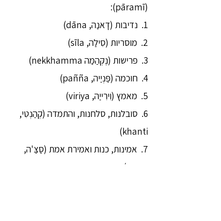
(pāramī):
1. נדיבות (דָאנַה, dāna)
2. מוסריות (סִילַה, sīla)
3. פרישות (נֶקְּהַמַּה nekkhamma)
4. חוכמה (פַּנְיַיה, pañña)
5. מאמץ (וִירִייַה, viriya)
6. סובלנות, סלחנות, והתמדה (קְהַנְטִי,
khanti)
7. אמינות, כנות ואמירת אמת (סַצַּ'ה,
sacca)
8. נחישות (אַדִיטְּהָאנַה, adhiṭṭhāna)
9. אהבה של רצון טוב (מֵטָּא, mettā)
10. איזון מנטאלי (אוּפֵּקְּהָא, upekkhā).