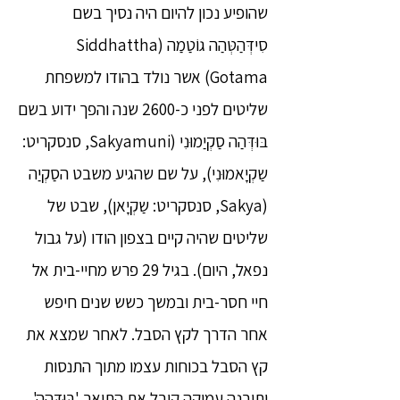
שהופיע נכון להיום היה נסיך בשם
סִידְּהַטְּהַה גוֹטַמַה (Siddhattha
Gotama) אשר נולד בהודו למשפחת
שליטים לפני כ-2600 שנה והפך ידוע בשם
בּוּדְּהַה סַקְיַמוּנִי (Sakyamuni, סנסקריט:
שַקְיָאמוּנִי), על שם שהגיע משבט הסַקְיַה
(Sakya, סנסקריט: שַקְיָאן), שבט של
שליטים שהיה קיים בצפון הודו (על גבול
נפאל, היום). בגיל 29 פרש מחיי-בית אל
חיי חסר-בית ובמשך כשש שנים חיפש
אחר הדרך לקץ הסבל. לאחר שמצא את
קץ הסבל בכוחות עצמו מתוך התנסות
ותובנה עמוקה קיבל את התואר 'בּוּדְּהַה'.