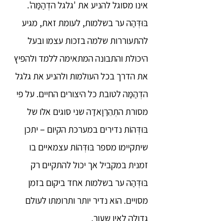
אינו מסוגל להניע את 'גלגל הדְהַמַּה'.
בּוּדְּהַה ער בשלמות, לעומת זאת, מגיע
להתעוררות שלמה בזכות עצמו ובעל
היכולת והתבונה המתאימה ללמד ולהפיץ
את הדרך בכל העולמות ולהניע את גלגל
הדְהַמַּה לטובת כל היצורים החיים. על פי
מסורת התְהֵרַוָאדַה שני סוגים אלו של
בּוּדְּהוֹת נדירים במערכת הקיום – יתכן
שיתקיימו מספר בּוּדְּהוֹת עצמאיים בו
זמנית במקביל אך יכול להתקיים רק
בּוּדְּהַה ער בשלמות אחד ביקום בזמן
מסויים. הוא נדיר יותר ותרומתו לעולם
גדולה לאין שעור.