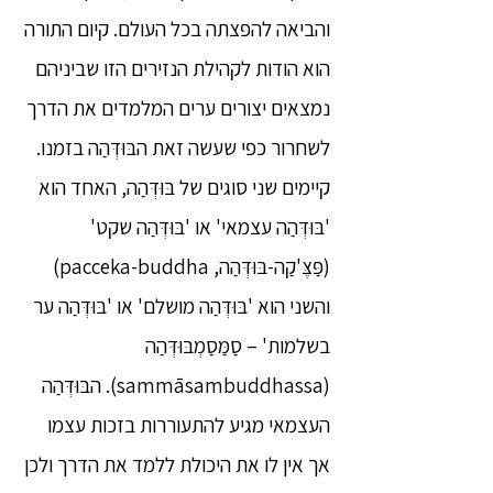
והביאה להפצתה בכל העולם. קיום התורה
הוא הודות לקהילת הנזירים הזו שביניהם
נמצאים יצורים ערים המלמדים את הדרך
לשחרור כפי שעשה זאת הבּוּדְּהַה בזמנו.
קיימים שני סוגים של בּוּדְּהַה, האחד הוא
'בּוּדְּהַה עצמאי' או 'בּוּדְּהַה שקט'
(פַּצֶּ'קַה-בּוּדְּהַה, pacceka-buddha)
והשני הוא 'בּוּדְּהַה מושלם' או 'בּוּדְּהַה ער
בשלמות' – סַמַּסַמְבּוּדְּהַה
(sammāsambuddhassa). הבּוּדְּהַה
העצמאי מגיע להתעוררות בזכות עצמו
אך אין לו את היכולת ללמד את הדרך ולכן