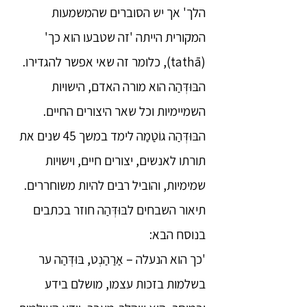
הלך' אך יש הסוברים שהמשמעות
המקורית הייתה 'זה שטבעו הוא כך'
(tathā), כלומר זה שאי אפשר להגדירו.
הבּוּדְּהַה הוא מורה האדם, הישויות
השמיימיות וכל שאר היצורים החיים.
הבּוּדְּהַה גוֹטַמַה לימד במשך 45 שנים את
תורתו לאנשים, יצורים חיים, וישויות
שמימיות, והוביל רבים להיות משוחררים.
תיאור השבחים לבּוּדְּהַה חוזר בכתבים
בנוסח הבא:
'כך הוא הנעלה – אַרַהַנְט, בּוּדְּהַה ער
בשלמות בזכות עצמו, מושלם בידע