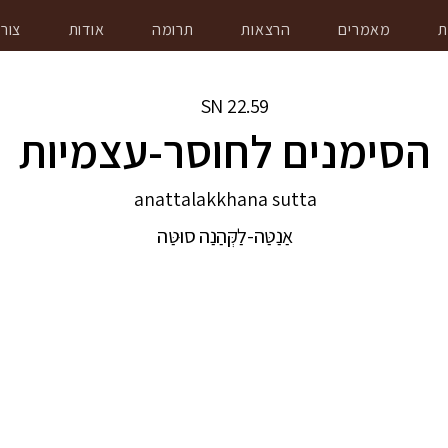
ת
מאמרים
הרצאות
תרומה
אודות
צור
SN
22.59
הסימנים לחוסר-עצמיות
anattalakkhana sutta
אַנַטַּה-לַקְּהַנַה סוּטַּה