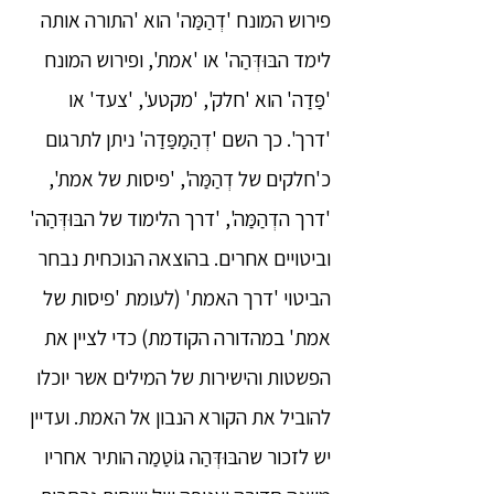
פירוש המונח 'דְהַמַּה' הוא 'התורה אותה
לימד הבּוּדְּהַה' או 'אמת', ופירוש המונח
'פַּדַה' הוא 'חלק', 'מקטע', 'צעד' או
'דרך'. כך השם 'דְהַמַפַּדַה' ניתן לתרגום
כ'חלקים של דְהַמַּה', 'פיסות של אמת',
'דרך הדְהַמַּה', 'דרך הלימוד של הבּוּדְּהַה'
וביטויים אחרים. בהוצאה הנוכחית נבחר
הביטוי 'דרך האמת' (לעומת 'פיסות של
אמת' במהדורה הקודמת) כדי לציין את
הפשטות והישירות של המילים אשר יוכלו
להוביל את הקורא הנבון אל האמת. ועדיין
יש לזכור שהבּוּדְּהַה גוֹטַמַה הותיר אחריו