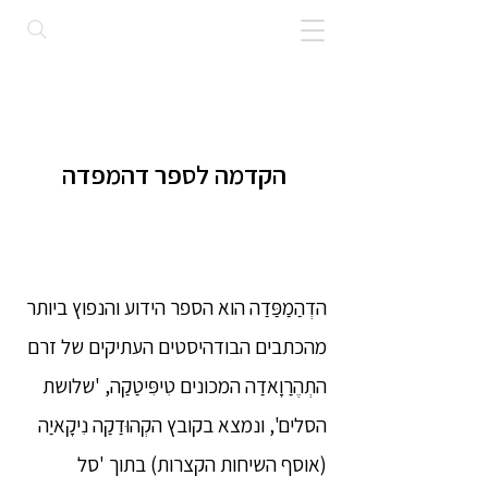
הקדמה לספר דהמפדה
הדְהַמַפַּדַה הוא הספר הידוע והנפוץ ביותר
מהכתבים הבודהיסטים העתיקים של זרם
התְהֶרַוָאדַה המכונים טִיפִּיטַקַה, 'שלושת
הסלים', ונמצא בקובץ הקְהוּדַקַה נִיקָאיַה
(אוסף השיחות הקצרות) בתוך 'סל