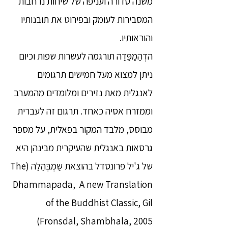
משנה סדורה ועניפה של שיחות נרחבות
המסבירות לעומק ובפירוט את תובנותיו
והוראותיו.
הדְהַמַפַּדַה תורגמה לעשרות שפות וכיום
ניתן למצוא מעל חמישים תרגומים
לאנגלית מאת נזירים ומלומדים מהמערב
וממזרח אסיה כאחד. תרגום זה לעברית
מבוסס, מלבד המקור בפאלית, על מספר
גרסאות באנגלית שהעיקרית מבינהן היא
של ג'יל פרונסדל בהוצאת שַמְבְּהַלַה (The
Dhammapada, A new Translation
of the Buddhist Classic, Gil
Fronsdal, Shambhala, 2005)