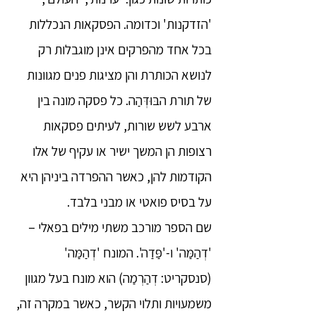
'הזדקנות' וכדומה. הפסקאות הנכללות
בכל אחד מהפרקים אינן מוגבלות רק
לנושא הכותרת והן מציגות פנים מגוונות
של תורת הבּוּדְּהַה. כל פסקה מונה בין
ארבע לשש שורות, לעיתים פסקאות
רצופות הן המשך ישיר או עקיף של אלו
הקודמות להן, כאשר ההפרדה ביניהן היא
על בסיס פואטי או מבני בלבד.
שם הספר מורכב משתי מילים בפאלי –
'דְהַמַּה' ו-'פַּדַה'. המונח 'דְהַמַּה'
(סנסקריט: דְהַרְמַה) הוא מונח בעל מגוון
משמעויות ותלוי הקשר, כאשר במקרה זה,