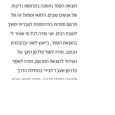
הוצאת הספר נתמכה בתרומות נדיבות
של אנשים טובים. הלוואי ומפעל זה של
תרגום ספרות בודהיסטית לעברית ימשיך
לטובת רבים. אני מודה לכל מי שעזר לי
בהוצאת הספר, בייעוץ לשוני ובהבהרת
הכתוב. תודה לסול פלדמן היקר על
העידוד להוצאת התרגום, תודה לאסף
פדרמן שעבד לצידי בתחילת הדרך
ולצערי נפרדו דרכנו, תודה לאחי גיורא
שוורץ ושרונה גורי על הסיוע בהשחזת
המילים, ותודה לנזיר עופר עדי על
התמיכה המעשית והרוחנית. אני מעניק