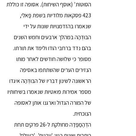
הסוּטוֹת' (אוסף השיחות). אסופה זו כוללת
423 פסקאות מלודיות בשפת פָּאלִי,
שנאמרו בהזדמנויות שונות על ידי
הבּוּדְּהַה במהלך ארבעים וחמש השנים
בהם נדד ברחבי הודו ולימד את תורתו.
מסופר כי שלושה חודשים לאחר מותו
הנזירים הערים שהשתתפו באסיפה
הראשונה לשינון דבריו של הבּוּדְּהַה איגדו
מספר אמירות פואטיות שנאמרו בשיחותיו
של המורה הגדול וארגנו אותן לאסופה
הנוכחית.
הדְהַמַפַּדַה מחולקת ל-26 פרקים תחת
כותרות שונות כגון: 'ערנות', 'העולם',