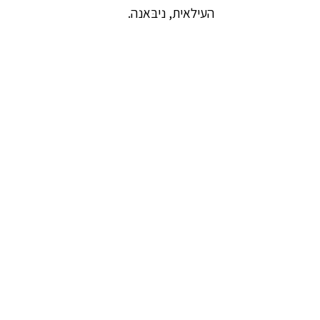
העילאית, ניבּאנה.