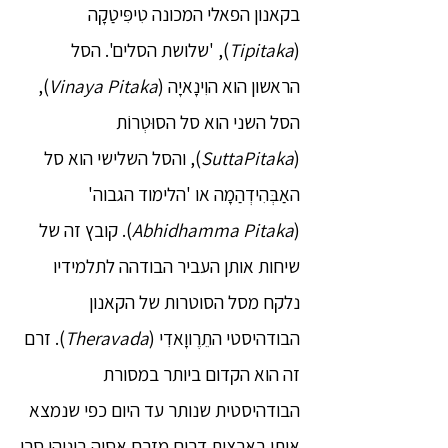
בקאנון הפאלי המכונה טִיפִּיטַקָה
(
Tipitaka
), 'שלושת הסלים'. הסל
הראשון הוא הוִינָאיָה (
Vinaya Pitaka
),
הסל השני הוא סל הסוּטְרוֹת
(
SuttaPitaka
), והסל השלישי הוא סל
האַבְּהִידְהַמָה או 'הלימוד הגבוה'
(
Abhidhamma Pitaka
). קובץ זה של
שיחות אותן העביר הבודהה לתלמידיו
נלקח מסל הסוטרות של הקאנון
הבודהיסטי התֵרֶווָאדִי (
Theravada
). זרם
זה הוא הקדום ביותר במסורת
הבודהיסטית שנותר עד היום כפי שנמצא
אותו בארצות דרום מזרח אסיה ביניהן סרי