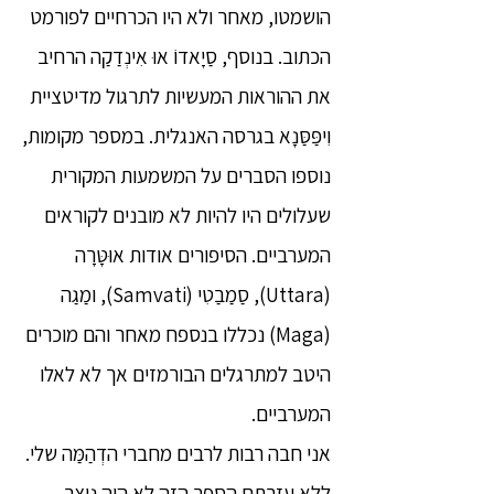
הושמטו, מאחר ולא היו הכרחיים לפורמט
הכתוב. בנוסף, סַיָאדוֹ אוּ אִינְדַקַה הרחיב
את ההוראות המעשיות לתרגול מדיטציית
וִיפַּסַּנָא בגרסה האנגלית. במספר מקומות,
נוספו הסברים על המשמעות המקורית
שעלולים היו להיות לא מובנים לקוראים
המערביים. הסיפורים אודות אוּטָּרָה
(Uttara), סַמַבַטִי (Samvati), ומַגַה
(Maga) נכללו בנספח מאחר והם מוכרים
היטב למתרגלים הבורמזים אך לא לאלו
המערביים.
אני חבה רבות לרבים מחברי הדְהַמַּה שלי.
ללא עזרתם הספר הזה לא היה נוצר.