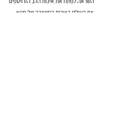
השראה לפתח את איכות הלב הזו ויספיגו
את העולם באיכות המיטיבה של מֵטָּא.
בנוסף לפיתוח מֵטָּא, אני מאחלת שתרגול
המֵטָּא יהווה בסיס מתאים לתרגול
מדיטציית וִיפַּסַּנָא ויוביל את המתרגלים
ליעד הגבוה של הלימוד הבודהיסטי,
נִיבָּאנַה, קץ כל הסבל.
המכובדת אַרִייַה ניאני (Ariya Ñani)
מרכז המדיטציה צְ׳הַנְמְיָאי יֵקְטְהַה
(Chanmyay Yeiktha)
מוֹבִּי, מיאנמר (Hmawbi, Myanmar)
ינואר 2004
[1] מדיטציית מֵטָּא: מֵטָּא בְּהָאבַנָא,