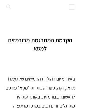
הקדמת המתרגמת מבורמזית
למטא
באירועי יום ההולדת החמישים של סַיָאדוֹ
אוּ אִינְדַקַה, ספרו שכותרתו ״מֵטָּא״ פורסם
לראשונה בבורמזית. באותה עת היו
מתרגלים זרים רבים במרכז מדיטציה