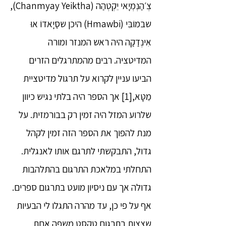
צְ׳הַנְמְיָאי יֵקְטְהַה (Chanmyay Yeiktha),
שבמוֹבִּי (Hmawbi) היכן שסַיָאדוֹ אוּ
אִינְדַקַה היה ראש המנזר ומורה
המדיטציה. רבים מהמתרגלים הזרים
הביעו עניין לקרוא על תרגול מדיטציית
מֵטָּא,[1] אך הספר היה בלתי נגיש כיוון
שלרוע המזל היה זמין רק בבורמזית. על
מנת להפוך את הספר הזה זמין לקהל
גדול, התבקשתי לתרגם אותו לאנגלית.
התחלתי במלאכת התרגום בהתלהבות
גדולה אך עם ניסיון מועט בתרגום ספרים.
אף על פי כן, עד מהרה התגלו לי הבעיות
שצצות בתרגום טקסט משפה אחת