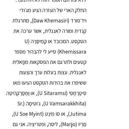
החלק הארי של העזרה הגיע מג׳ודי
ויד׳פורד (Daw Khemasiri), מתרגלת
קנדית ומורה לאנגלית, אשר ערכה את
הטקסט. המכובד או קַמִיסַּרַה (U
Khemissara) סייע לי להבהיר מספר
קטעים ולתרגם את הפסקאות מפָּאלִית
לאנגלית. עצות בעלות ערך והצעות
ששיפרו את בהירות הטקסט הגיעו מאוּ
סִיטַרַמְסִי (U Sitaramsi), אוּ וַמְסַרַקְּהִיטַה
(U Vamsarakkhita), ג׳וּטִימַה (Sr.
Jutima), אוּ סוֹ מִינְט (U Soe Myint),
מַרְיוֹ (Marjo), ליסה, ופטריציה. אני גם