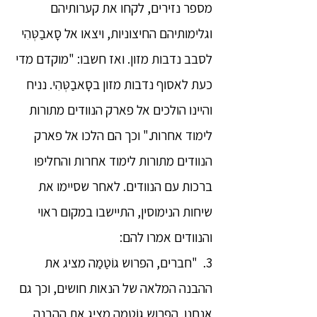
מספר נזירים, לקחו את קערותיהם
וגלימותיהם החיצוניות, ויצאו אל סָאבַטְּהִי
לסבב נדבות מזון. ואז חשבו: "מוקדם מדי
כעת לאסוף נדבות מזון בסָאבַטְּהִי. נניח
והיינו הולכים אל פארק הנוודים מתורות
לימוד אחרות." וכך הם הלכו אל פארק
הנוודים מתורות לימוד אחרות והחליפו
ברכות עם הנוודים. לאחר שסיימו את
שיחות הנימוסין, התיישבו במקום ראוי
והנוודים אמרו להם:
3. "חברים, הפרוש גוֹטַמַה מציג את
ההבנה המלאה של הנאות חושים, וכך גם
אנחנו. הפרוש גוֹטַמַה מציג את ההבנה