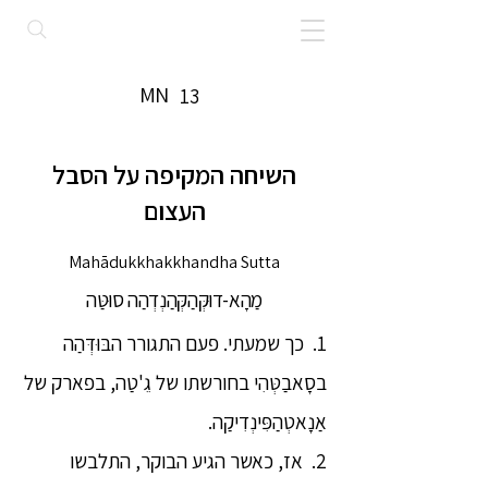
MN
13
השיחה המקיפה על הסבל
העצום
Mahādukkhakkhandha Sutta
מַהָא-דוּקְּהַקְּהַנְדְהַה סוּטַּה
1. כך שמעתי. פעם התגורר הבּוּדְּהַה
בסָאבַטְּהִי בחורשתו של גֵ'טַה, בפארק של
אַנָאטְהַפִּינְדִיקַה.
2. אז, כאשר הגיע הבוקר, התלבשו