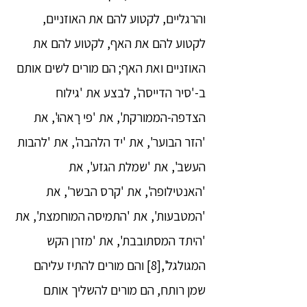
והרגליים, לקטוע להם את האוזניים,
לקטוע להם את האף, לקטוע להם את
האוזניים ואת האף; הם מורים לשים אותם
ב-'סיר הדייסה', לבצע את 'גילוח
הצדפה-הממורקת', את 'פי רָאהוּ', את
'הזר הבוער', את 'יד הלהבה', את 'להבות
העשב', את 'שמלת הגזע', את
'האנטילופה', את 'קרס הבשר', את
'המטבעות', את 'התמיסה המוחמצת', את
'היתד המסתובבת', את 'מזרן הקש
המגולגל',[8] והם מורים להתיז עליהם
שמן רותח, הם מורים להשליך אותם