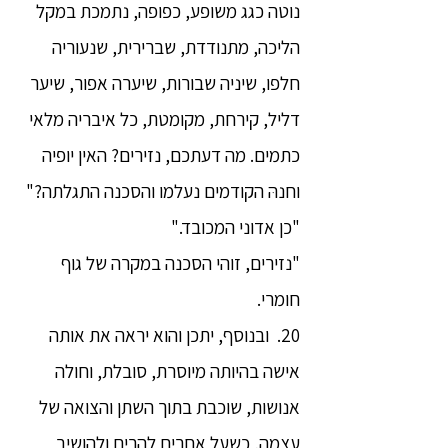
נוטה כגג משופע, כפופה, נתמכת במקל
הליכה, מתנודדת, שברירית, שנעוריה
חלפו, שיניה שבורות, שיערה אפור, שיער
דליל, קירחת, מקומטת, כל איבריה מלאי
כתמים. מה דעתכם, נזירים? האין יופיה
וחנהּ הקודמים נעלמו והסכנה התגלתה?"
"כן אדוני המכובד."
"נזירים, זוהי הסכנה במקרה של גוף
חומרי.
20. ובנוסף, יתכן והוא יראה את אותה
אישה בהיותה מיוסרת, סובלת, וחולה
אנושות, שוכבת בתוך השתן והצואה של
עצמה, כשעל אחרים להרים ולהושיב