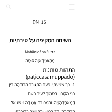
DN
15
השיחה המקיפה על סיבתיות
Mahānidāna Sutta
מַהָאנִידָאנַה סוּטַּה
התהוות מותנית
(paṭiccasamuppādo)
1. כך שמעתי. פעם התגורר הבּוּדְּהַה בין
בני הקוּרוּ, בסמוך לעיר בשם
קַמָּאסַדְהַמַּה. והמכובד אַנַנְדַה ניגש אל
הבּוּדְּהַה, קד בפניו והתיישב בקירבתו.