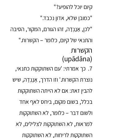
קיום יוכל להופיע?"
"כמובן שלא, אדון נכבד."
"לכן, אַנַנְדַה, זהו הגורם, המקור, הסיבה
והתנאי של קיום, כלומר – הקשרות."
הקשרות
(upādāna)
7. כך אמרתי: 'עם השתוקקות כתנאי,
נוצרת הקשרות.' וזו הדרך, אַנַנְדַה, שיש
להבין זאת: אם לא הייתה השתוקקות
בכלל, בשום מקום, ביחס לאף אחד
ולשום דבר – כלומר, לא השתוקקות
למראות, לא השתוקקות לצלילים, לא
השתוקקות לריחות, לא השתוקקות