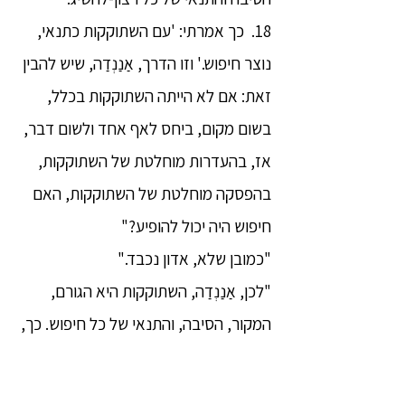
18. כך אמרתי: 'עם השתוקקות כתנאי,
נוצר חיפוש.' וזו הדרך, אַנַנְדַה, שיש להבין
זאת: אם לא הייתה השתוקקות בכלל,
בשום מקום, ביחס לאף אחד ולשום דבר,
אז, בהעדרות מוחלטת של השתוקקות,
בהפסקה מוחלטת של השתוקקות, האם
חיפוש היה יכול להופיע?"
"כמובן שלא, אדון נכבד."
"לכן, אַנַנְדַה, השתוקקות היא הגורם,
המקור, הסיבה, והתנאי של כל חיפוש. כך,
אַנַנְדַה, שתי תופעות אלה מתאחדות
בהרגשה.[22]