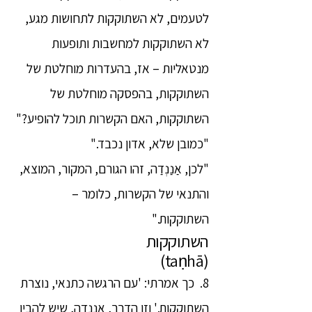
לטעמים, לא השתוקקות לתחושות מגע,
לא השתוקקות למחשבות ותופעות
מנטאליות – אז, בהעדרות מוחלטת של
השתוקקות, בהפסקה מוחלטת של
השתוקקות, האם הקשרות תוכל להופיע?"
"כמובן שלא, אדון נכבד."
"לכן, אַנַנְדַה, זהו הגורם, המקור, המוצא,
והתנאי של הקשרות, כלומר –
השתוקקות."
השתוקקות
(taṇhā)
8. כך אמרתי: 'עם הרגשה כתנאי, נוצרת
השתוקקות.' וזו הדרך, אַנַנְדַה, שיש להבין