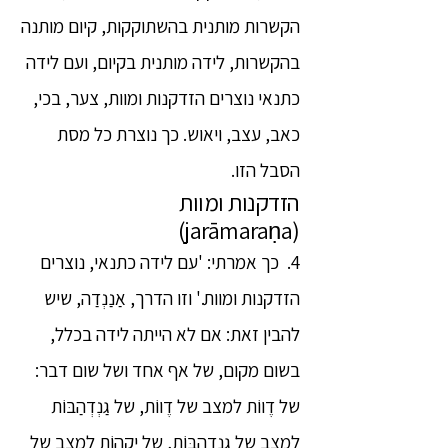
הקשרות מותנית בהשתוקקות, קיום מותנה
בהקשרות, לידה מותנית בקיום, ועם לידה
כתנאי נוצרים הזדקנות ומוות, צער, בכי,
כאב, עצב, ויאוש. כך נוצרת כל מסת
הסבל הזו.
הזדקנות ומוות
(jarāmaraṇa)
4. כך אמרתי: 'עם לידה כתנאי, נוצרים
הזדקנות ומוות.' וזו הדרך, אַנַנְדַה, שיש
להבין זאת: אם לא הייתה לידה בכלל,
בשום מקום, של אף אחד ושל שום דבר:
של דֶווֹת למצב של דֶווֹת, של גַנְדְהַבּוֹת
למצב של גַנְדְהַבּוֹת, של יַקְהוֹת למצב של