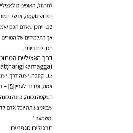
לתרגול, האופיניים לאצילי
הפרוש גוֹטַמַה, או של המ
12. ייתכן שאדם חכם יאמ
אך התלמידים של המורים 
הגדולים ביותר.
דרך האציליים המתומ
(ariyāṭṭhaṅgikamagga)
13. קַסַּפַּה, ישנה דרך,
אמת, ומדבר לעניין
[5]
– דב
השקפה נכונה, כוונה נכונה, ד
שבאמצעותה יוכל אדם לדעת ו
ומשמעת.'
תרגולים סגפניים