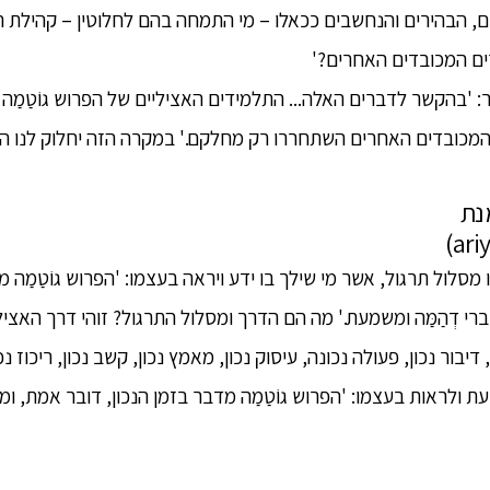
ים, הבהירים והנחשבים ככאלו – מי התמחה בהם לחלוטין – קהילת 
ורים המכובדים האחרים?'
ר: 'בהקשר לדברים האלה... התלמידים האציליים של הפרוש גוֹטַמַ
המכובדים האחרים השתחררו רק מחלקם.' במקרה הזה יחלוק לנו 
נת
 ישנו מסלול תרגול, אשר מי שילך בו ידע ויראה בעצמו: 'הפרוש גוֹטַמַה 
רי דְהַמַּה ומשמעת.' מה הם הדרך ומסלול התרגול? זוהי דרך האצי
יבור נכון, פעולה נכונה, עיסוק נכון, מאמץ נכון, קשב נכון, ריכוז נכו
לראות בעצמו: 'הפרוש גוֹטַמַה מדבר בזמן הנכון, דובר אמת, ומדבר