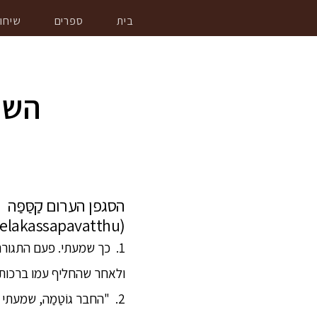
בית
ספרים
שיחו
השי
הסגפן הערום קַסַּפַּה
(acelakassapavatthu)
1. כך שמעתי. פעם התגורר הבּ
ולאחר שהחליף עמו ברכות נ
2. "החבר גוֹטַמַה, שמעת