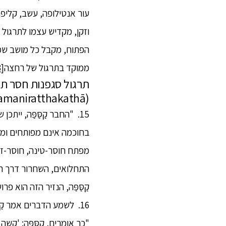
עור אנטילופה, עשב, קליפ
וזקן, מקדיש עצמו לתרגול ה
הפתוח, מקבל כל מושב שמוצ
ממוקד בתרגול של רחצה
[13]
תרגול סגפנות חסר ת
(tapopakkamaniratthakathā)
15. "החבר קַסַּפַּה, ייתכן שסגפן יעשה את הדברים האלה...
בחוכמה אינם מפותחים וממומ
מפתח חוסר-טינה, חוסר-זד
התחלואים, השחרור דרך ח
קַסַּפַּה, הנזיר הזה הוא פרו
16. לשמע הדברים אמר קַסַּפַּה למכובד: "גוֹטַמַה המכובד, קשה להיות פרוש, קשה להיות ברהמין."
"כך אומרים, קַסַּפַּה: 'ק