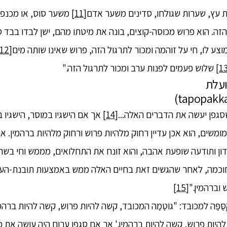
ת עץ, שערות שגולחו, סדינים משער אדם
[11]
משער סוס, או מכנפי 
זה. הוא פרוש מכוסה-קוצים, בונה את מיטתו מהם, ישן לבדו בבד ספ
ע לו, חי על זוהמה ומכור לתרגול הזה, פרוש שאינו שותה מים
[12]
שלוש פעמים לפנות ערב ומכור לתרגול הזה."
ועלת
[14]
אך אם הישגיו במוסר, הישגיו ב
שים, הוא אכן עדיין רחוק מלהיות פרוש ורחוק מלהיות ברהמין. אך, ק
ון ותודעה שופעת אהבה, והוא זונח את התחלואים, מממש וחי בש
וכמה, לאחר שהגשים זאת בחיים האלה ממש באמצעות תובנת-העל 
ש וברהמין."
[15]
שה להיות פרוש, קשה להיות ברהמין.' אך אם סגפן ערום היה עושה את 