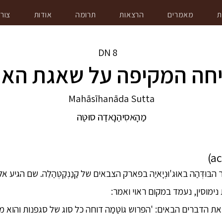
ת
מאמרים
הרצאות
תרומה
אודות
צור
DN
8
חה המקיפה על שאגת האר
Mahāsīhanāda Sutta
מַהָאסִיהַנָאדַה סוּטַּה
וּדְּהַה באוּג'וּנְיָאיַה בפארק הצבאים של קַנַנְקַטְּהַלֵה. שם הגיע אלי
ימוסין, נעמד במקום ראוי ואמר:
י את הדברים הבאים: 'הפרוש גוֹטַמַה דוחה כל סוג של סגפנות והוא