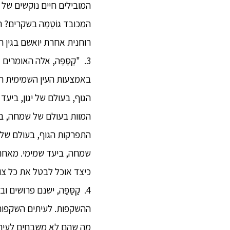
המובילים חיים נוקשים של 
המכובד גוֹטַמַה בשקרים?
רוחנית אחרת יואשם בגין ה
3. "קַסַּפַּה, אלה האומר
באמצעות העין השמימית הט
הגוף, בעולם של יגון, ביע
המוות בעולם של שמחה, בי
התפרקות הגוף, בעולם של י
שמחה, ביעד שמימי. מאחר 
כיצד אוכל לבטל את כל צו
4. קַסַּפַּה, ישנם פרושים וברהמינים חכמים, מיומנים, מאומנים בויכוח, מפצלי שערות,
ההשקפות. לעיתים השקפותי
מה שהם לא משבחים לעיתי