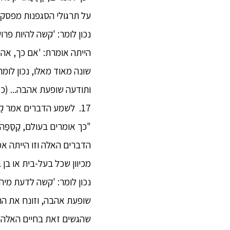
נכון לומר: 'קשה להיות פר
שונה מאוד מאלו, נכון לומר
ותודעה שופעת אהבה... (כמו בפסקה 15), אז, קַסַּפַּה, הנזיר
17. לשמע הדברים אמר קַסַּפַּה למכובד: "גוֹטַמַה המכובד, קשה לדעת מיהו פרוש, קשה לדעת מיהו ברהמין."
"כך אומרים בעולם, קַסַּפַ
הדברים האלה וזו הייתה אמ
מכיוון שכל בעל-בית או בן 
נכון לומר: 'קשה לדעת מיהו
שופעת אהבה, וזונח את ה
שהגשים זאת בחיים האלה ממ