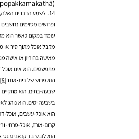
(tapopakkamakathā)
14. לשמע הדברים האלה, א
ופרושים מסוימים נחשבים ע
עומד במקום כאשר הוא מתבק
מקבל אוכל מתוך סיר או מח
מאישה בהיריון או אישה מנ
מתפשטים. הוא אינו אוכל ד
הוא פרוש של בית-אחד
[9]
שבעה-בתים. הוא מתקיים ע
בשבעה ימים. הוא נוהג לאכ
הוא אוכל-עשבים, אוכל-דוח
קרום-אורז, אוכל-פרחי-זרע
הוא לובש בד קנאביס גס א