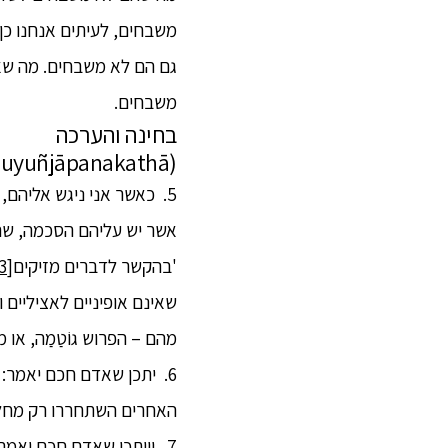
משבחים, לעיתים אנחנו כן
גם הם לא משבחים. מה שא
משבחים.
בחינה והערכה
(samanuyuñjāpanakathā)
5. כאשר אני ניגש אליהם,
אשר יש עליהם הסכמה, שם 
'בהקשר לדברים מזיקים
[3]
שאינם אופיניים לאציליים 
מהם – הפרוש גוֹטַמַה, או 
6. יתכן שאדם חכם יאמר: 
האחרים השתחררו רק מחלקם
7. וייתכן שאדם חכם יאמ