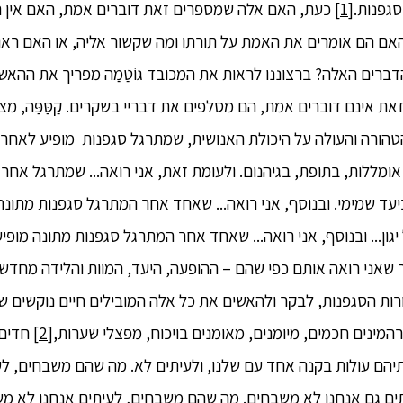
סגפנות.
[1]
כעת, האם אלה שמספרים זאת דוברים אמת, האם אין ה
 האם הם אומרים את האמת על תורתו ומה שקשור אליה, או האם ראו
דברים האלה? ברצוננו לראות את המכובד גוֹטַמַה מפריך את ההאשמ
ים זאת אינם דוברים אמת, הם מסלפים את דבריי בשקרים. קַסַּפַּה, מ
הורה והעולה על היכולת האנושית, שמתרגל סגפנות מופיע לאחר 
ד אומללות, בתופת, בגיהנום. ולעומת זאת, אני רואה... שמתרגל אח
עד שמימי. ובנוסף, אני רואה... שאחד אחר המתרגל סגפנות מתונה
גון... ובנוסף, אני רואה... שאחד אחר המתרגל סגפנות מתונה מופ
שאני רואה אותם כפי שהם – ההופעה, היעד, המוות והלידה מחדש
רות הסגפנות, לבקר ולהאשים את כל אלה המובילים חיים נוקשים ש
[2]
חדים,
הם עולות בקנה אחד עם שלנו, ולעיתים לא. מה שהם משבחים, לע
ם גם אנחנו לא משבחים. מה שהם משבחים, לעיתים אנחנו לא מ