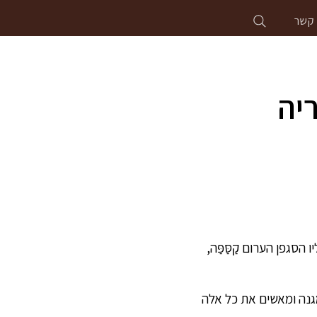
 קשר
יה
ו הסגפן הערום קַסַּפַּה,
 מגנה ומאשים את כל אלה