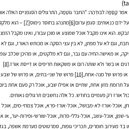
מר קַסַּפַּה לבּוּדְּהַה: "החבר גוֹטַמַה, התרגולים הסגפניים האלה 
ל ידם כנאותים: סגפן ערום
[6]
מתנהג בחוסר נימוס
[7]
– הוא מלקק א
ש. הוא אינו מקבל אוכל שמוצע או מוכן עבורו, ואינו מקבל הזמנו
בת, וגם לא על מפתן, לא בין עצי הסקה או מכותש האורז, וגם לא ה
יקה, או מאישה החיה עם גבר, וגם לא מלקטים, או מהיכן שכלב עומד
גים או בשר ולא שותה רום או משקאות חריפים או דייסת אורז.
[8]
או פרוש של מנה-אחת,
[10]
פרוש של שני-בתים, או פרוש של שבע-מ
ל תרומת מזון אחת, שתיים או אפילו שבע, אוכל רק פעם אחת ביום,
ול אורז רק פעמיים בחודש. כל אלה נחשבים תרגולים נאותים.
ן, אוכל-אורז-לא-מבושל, אוכל-אורז-פרא, אוכל צמחי-מים, אוכל 
י-שמן, אוכל-עשב, אוכל-גללי-פרות, אוכל-שורשי-ופירות-יער, או או
ו בד מעירוב חומרים, תכריכי גופות, סמרטוטים מערמת אשפה, בגד