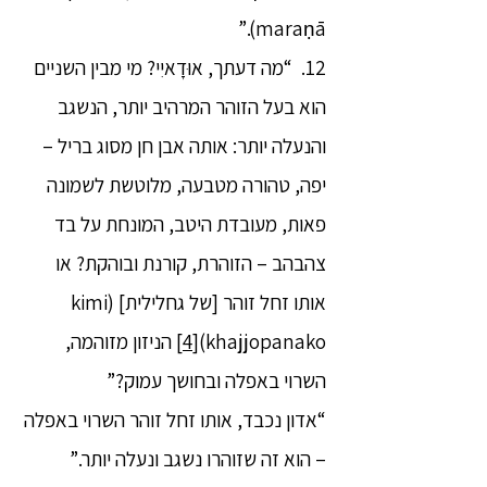
maraṇā).”
12. “מה דעתך, אוּדָאיִי? מי מבין השניים
הוא בעל הזוהר המרהיב יותר, הנשגב
והנעלה יותר: אותה אבן חן מסוג בריל –
יפה, טהורה מטבעה, מלוטשת לשמונה
פאות, מעובדת היטב, המונחת על בד
צהבהב – הזוהרת, קורנת ובוהקת? או
אותו זחל זוהר [של גחלילית] (kimi
khajjopanako)
[4]
הניזון מזוהמה,
השרוי באפלה ובחושך עמוק?”
“אדון נכבד, אותו זחל זוהר השרוי באפלה
– הוא זה שזוהרו נשגב ונעלה יותר.”