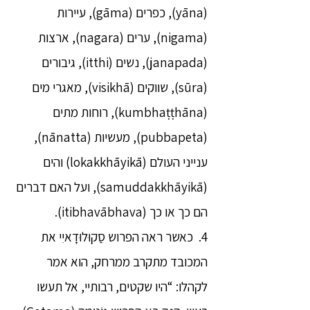
(yāna), כפרים (gāma), עיירות
(nigama), ערים (nagara), ארצות
(janapada), נשים (itthi), גיבורים
(sūra), שווקים (visikhā), מאגרי מים
(kumbhaṭṭhāna), רוחות מתים
(pubbapeta), מעשיות (nānatta),
ענייני העולם (lokakkhāyikā) והים
(samuddakkhāyikā), ועל האם דברים
הם כך או כך (itibhavābhava).
4. כאשר ראה הפרוש סַקוּלוּדָאיִי את
המכובד מתקרב ממרחק, הוא אמר
לקהלו: “היו שקטים, רבותיי, אל תעשו