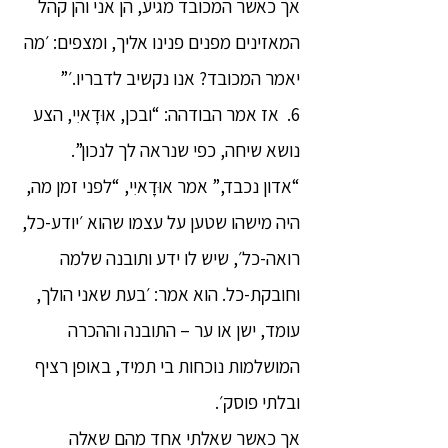
אך כאשר המכובד מגיע, הן אני והן קהל
המאזינים מפנים פנינו אליך, ומצפים: ׳מה
יאמר המכובד? אנו נקשיב לדבריו.׳”
6. אז אמר הבודהה: “ובכן, אוּדָאיִי, הצע
נושא שיחה, כפי שנראה לך לנכון”.
“אדון נכבד,” אמר אוּדָאיִי, “לפני זמן מה,
היה מישהו שטען על עצמו שהוא ׳יודע-כל,
רואה-כל׳, שיש לו ידע ותובנה שלמה
וחובקת-כל. הוא אמר: ׳בעת שאני הולך,
עומד, ישן או ער – התובנה וההכרה
המושלמות נוכחות בי תמיד, באופן רציף
ובלתי פוסק׳.
אך כאשר שאלתי אחד מהם שאלה