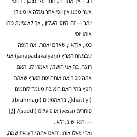
רב – אך אתה רק חוזר על עצמך: ׳היופי
אשר ממנו אין יופי אחר נעלה או מעודן
יותר — זהו היופי העליון׳, אך לא ציינת מהו
אותו יופי.
כמו, אודָאיִי, שאדם יאמר: ׳את היפה
שבנשות הארץ (janapadakalyāṇī) אני
רוצה, בה אני חושק׳, ויאמרו לו: ׳האם
אתה מכיר את אותה יפת הארץ שאתה
חפץ בה? האם היא בת מעמד לוחמים
(khattiyī), בראהמינים (brāhmaṇī),
סוחרים (vessī) או פועלים (suddī)?׳
[2]
— והוא ישיב: ׳לא׳.
ואז ישאלו אותו: ׳האם אתה יודע את שמה,