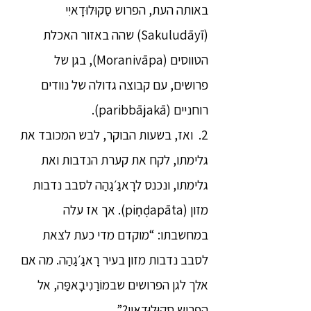
באותה העת, הפרוש סַקוּלוּדָאיִי
(Sakuludāyī) שהה באזור האכלת
הטווסים (Moranivāpa), בגן של
פרושים, עם קבוצה גדולה של נוודים
רוחניים (paribbājakā).
2. ואז, בשעות הבוקר, לבש המכובד את
גלימתו, לקח את קערת הנדבות ואת
גלימתו, ונכנס לרָאגַ׳גַהַה לסבב נדבות
מזון (piṇḍapāta). אך אז עלה
במחשבתו: “מוקדם מדי כעת לצאת
לסבב נדבות מזון בעיר רָאגַ׳גַהַה. מה אם
אלך לגן הפרושים שבמוֹרַנִיבָאפַּה, אל
הפרוש סַקוּלוּדָאיִי?”