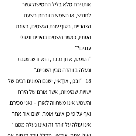
אותו ירח מלא בליל החמישה־עשר
לחודש, או השמש הזורחת בשעת
הצהריים, בסוף עונת הגשמים, בעונת
הסתיו, כאשר השמים בהירים ונטולי
עננים?”
“השמש, אדון נכבד, היא זו שנשגבת
ונעלה בזוהרה מבין השניים.”
18. “ובכן, אוּדָאיִי, ישנם המונים רבים של
ישויות שמימיות, אשר אורם של הירח
והשמש אינו משתווה לאורן – ואני מכירם.
ואף על פי כן אינני אומר: ׳שום אור אחר
אינו עולה על זוהר זה ואינו נעלה ממנו.׳
ואילו אתה, אוּדָאיִי, מהלל זוהר הנחות אף