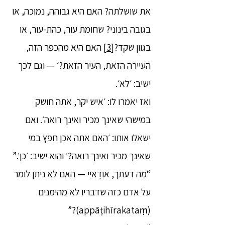
את שושלתה? האם היא גבוהה, נמוכה, או
בגובה בינוני? שחומת עור, כהת-עור, או
בגוון שקד?
[3]
האם היא מהכפר הזה,
העיירה הזאת, העיר הזאת?׳ — וגם לכך
ישיב: ׳לא׳.
ואז יאמרו לו: ׳איש יקר, אתה חושק
במישהי שאינך מכיר ואינך רואה׳. ואם
ישאלו אותו: ׳האם אתה אכן חפץ במי
שאינך מכיר ואינך רואה?׳ והוא ישיב: ׳כן׳.”
“מה דעתך, אודָאיִי — האם לא ניתן לומר
על אדם כזה שדבריו לא מהימנים
(appāṭihīrakataṃ)?”