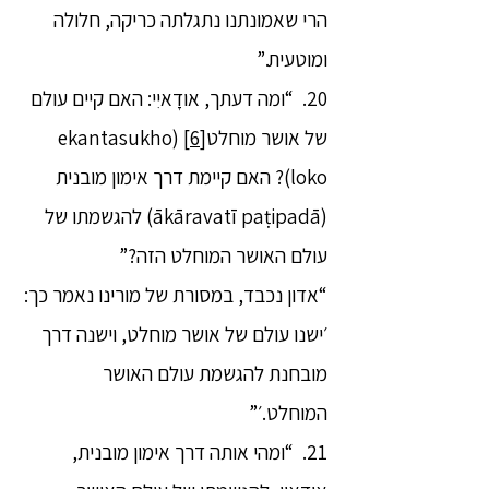
הרי שאמונתנו נתגלתה כריקה, חלולה
ומוטעית.”
20. “ומה דעתך, אודָאיִי: האם קיים עולם
של אושר מוחלט
[6]
(ekantasukho
loko)? האם קיימת דרך אימון מובנית
(ākāravatī paṭipadā) להגשמתו של
עולם האושר המוחלט הזה?”
“אדון נכבד, במסורת של מורינו נאמר כך:
׳ישנו עולם של אושר מוחלט, וישנה דרך
מובחנת להגשמת עולם האושר
המוחלט.׳”
21. “ומהי אותה דרך אימון מובנית,