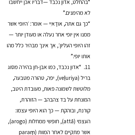
“בהחלט, אדון נכבד —דבריו אכן ייחשבו
לא מהימנים.”
“כך גם אתה, אודָאיִי — אומר: ׳היופי אשר
ממנו אין יופי אחר נעלה או מעודן יותר —
זהו היופי העליון׳, אך אינך מבהיר כלל מהו
אותו יופי.”
11. “אדון נכבד, כמו אבן-חן בהירה מסוג
בריל (veḷuriya), יפה, טהורה מטבעה,
מלוטשת לשמונה פאות, מעובדת היטב,
המונחת על בד צהבהב — הזוהרת,
קורנת, ובוהקת — כך הוא היופי עצמו:
העצמי (attā), חופשי ממחלות (arogo),
אשר מתקיים לאחר המוות (paraṃ