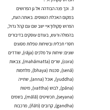
3. וכך פנה הבודהה אל גן הפרושים
במקום האכלת הטווסים. באותה העת,
הפרוש סַקוּלוּדָאיִי ישב שם עם קהל גדול,
בהמולה ורעש, בעודם עוסקים בדיבורים
חסרי תכלית ובשיחות טפלות מסוגים
שונים: שיחות על מלכים (rāja), שודדים
(cora), שרים (mahāmatta), צבאות
(senā), סכנות (bhaya), מלחמות
(yuddha), אוכל (anna), שתייה
(pāna), לבוש (vattha), מיטות
(seyana), תכשיטים (mālā), בשמים
(gandha), קרובים (ñāti), מרכבות