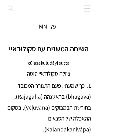
MN
79
השיחה המשנית עם סַקוּלוּדָאיִי
cūḷasakuludāyi sutta
צ׳וּלַה-סַקוּלוּדָאיִי סוּטַּה
1. כך שמעתי: פעם התגורר המכובד
(bhagavā) ברָאגַ׳גַהַה (Rājagaha),
בחורשת הבמבוקים (Veḷuvana), במקום
ההאכלה של הסנאים
(Kalandakanivāpa).