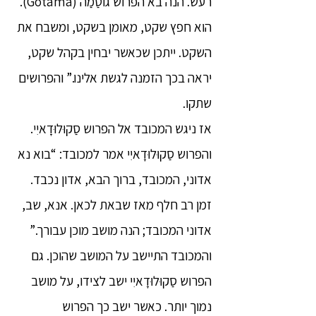
רעש. הנה בא הפרוש גוֹטַמַה (Gotama).
הוא חפץ שקט, מאומן בשקט, ומשבח את
השקט. ייתכן שכאשר יבחין בקהל שקט,
יראה בכך הזמנה לגשת אלינו.” והפרושים
שתקו.
אז ניגש המכובד אל הפרוש סַקוּלוּדָאיִי.
והפרוש סַקוּלוּדָאיִי אמר למכובד: “בוא נא
אדוני, המכובד, ברוך הבא, אדון נכבד.
זמן רב חלף מאז שבאת לכאן. אנא, שב,
אדוני המכובד; הנה מושב מוכן עבורך.”
והמכובד התיישב על המושב שהוכן. גם
הפרוש סַקוּלוּדָאיִי ישב לצידו, על מושב
נמוך יותר. כאשר ישב כך הפרוש