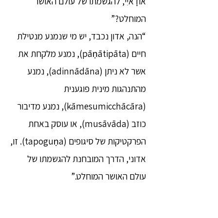
אודָאיִי, להגשמתו של עולם האושר
המוחלט?”
“הנה, אדון נכבד, יש מי שנמנע מנטילת
חיים (pāṇātipāta), נמנע מלקחת את
אשר לא ניתן (adinnādāna), נמנע
מהתנהגות מינית פוגענית
(kāmesumicchācāra), נמנע מדיבור
כוזב (musāvāda), או עוסק באחת
הפרקטיקות של סיגופים (tapoguṇa). זו,
אדוני, הדרך המובחנת להגשמתו של
עולם האושר המוחלט.”
22. “מה דעתך, אודָאיִי: כאשר אדם
נמנע מנטילת חיים — האם באותו זמן