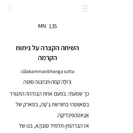
MN
135
השיחה הקצרה על ניתוח
הקרמה
cūļakammavibhanga sutta
צ׳וּלַה קמה-ויבהנגה סוטה
כך שמעתי. בפעם אחת הבודהה התגורר
בסַאוַוטְהִי בחורשת גֶ'טָה, בפארק של
אַנָאטְהַפִּינְדִיקָה.
אז הברהמין-תלמיד סוּבּהָא, בנו של