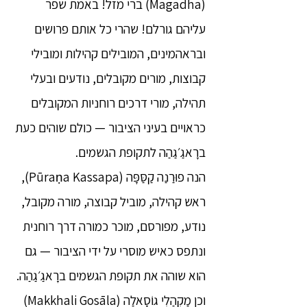
(Magadha) ברי מזל! באמת שפר
עליהם גורלם! שהרי כל אותם פרושים
ובראהמינים, המובילים קהילות ומובילי
קבוצות, מורים מקובלים, נודעים ובעלי
תהילה, מורי דרכים רוחניות המקובלים
כראויים בעיני הציבור — כולם שוהים כעת
ברָאגַ׳גַהַה לתקופת הגשמים.
הנה פוּרַנַה קַסַּפָּה (Pūraṇa Kassapa),
ראש קהילה, מוביל קבוצה, מורה מקובל,
נודע, מפורסם, מוכר כמורה דרך רוחנית
ונתפס כאיש מוסרי על ידי הציבור — גם
הוא שוהה את תקופת הגשמים ברָאגַ׳גַהַה.
וכן מַקְהַלִי גוֹסָאלַה (Makkhali Gosāla)