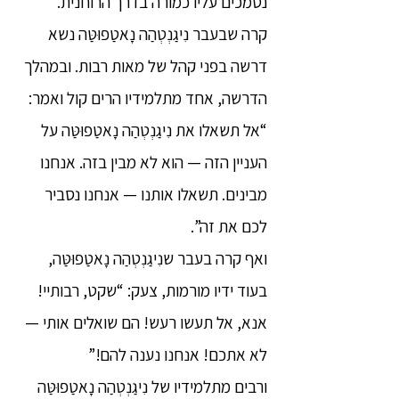
נסמכים עליו כמורה בדרך הרוחנית.
קרה שבעבר נִיגַנְטְהַה נָאטַפוּטַּה נשא
דרשה בפני קהל של מאות רבות. ובמהלך
הדרשה, אחד מתלמידיו הרים קול ואמר:
“אל תשאלו את נִיגַנְטְהַה נָאטַפוּטַּה על
העניין הזה — הוא לא מבין בזה. אנחנו
מבינים. תשאלו אותנו — אנחנו נסביר
לכם את זה”.
ואף קרה בעבר שנִיגַנְטְהַה נָאטַפוּטַּה,
בעוד ידיו מורמות, צעק: “שקט, רבותיי!
אנא, אל תעשו רעש! הם שואלים אותי —
לא אתכם! אנחנו נענה להם!”
ורבים מתלמידיו של נִיגַנְטְהַה נָאטַפוּטַּה