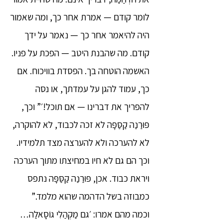
לומר קודם — אמרת אחר כך, ומה שאמור
היה להיאמר אחר כך — נאמר על ידך
קודם. מה שהבנת היטב — הפכת על פניו.
האשמה הוטחה בך. הפסדת בוויכוח. אם
כך, עמוד להגן על עמדתך, או נסה
להפריך את דברינו — אם תוכל!׳” וכך,
פּוּרַנַה קַסַּפָּה לא זכה לכבוד, לא להוקרה,
לא להערכה ולא להערצה מצד תלמידיו.
וכך הם גם לא חיו במחיצתו מתוך הערכה
ויראת כבוד. אכן, פּוּרַנַה קַסַּפָּה נתפס
כמבוזה בשל הדהמה שהוא מלמד.”
וכמה מהם אמרו: ׳גם מַקְהַלִי גוֹסָאלַה…