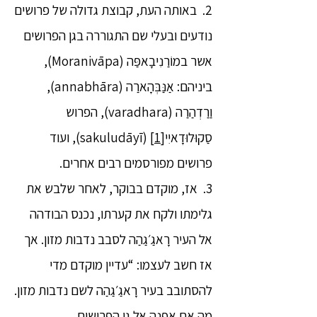
2. באותה העת, קבוצת גדולה של פרושים
נודעים ובעלי שם התגוררה בגן הפרושים
אשר במוֹרַנִיבָאפַּה (Moranivāpa),
ביניהם: אַנַּבְּהָארַה (annabhāra),
וַרַדְהַרַה (varadhara), הפרוש
סַקוּלוּדָאיִי
[1]
(sakuludāyī), ועוד
פרושים מפורסמים רבים אחרים.
3. אז, מוקדם בבוקר, לאחר שלבש את
גלימתו ולקח את קערתו, נכנס הבודהה
אל העיר רָאגַ׳גַהַה לסבב נדבות מזון. אך
אז חשב לעצמו: “עדיין מוקדם מדי
להסתובב בעיר רָאגַ׳גַהַה לשם נדבות מזון.
מה אם אפנה אל גן הפרושים