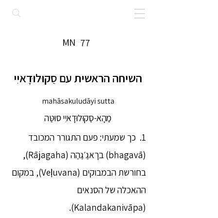
MN
77
השיחה הראשית עם סַקוּלוּדָאיִי
mahāsakuludāyi sutta
מַהָא-סַקוּלוּדָאיִי סוּטַּה
1. כך שמעתי: פעם התגורר המכובד
(bhagavā) ברָאגַ׳גַהַה (Rājagaha),
בחורשת הבמבוקים (Veḷuvana), במקום
ההאכלה של הסנאים
(Kalandakanivāpa).