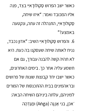
כאשר ישב הפרוש סַקוּלוּדָאיִי בצד, פנה
אליו המכובד ואמר: “איזו שיחה,
סַקוּלוּדָאיִי, התנהלה זה עתה, ונקטעה
באמצע?”
6. והפרוש סַקוּלוּדָאיִי השיב: “אדון נכבד,
נניח לאותה שיחה שעסקנו בה כעת. היא
לא תהיה קשה להבנה עבורך, גם אם
תשמע עליה אחר כך. בימים האחרונים,
כאשר ישבו יחד קבוצות שונות של פרושים
ובראהמינים בבית ההתכנסות של המורים
למיניהם, עלתה ביניהם השיחה הבאה:
׳אכן, בני אַנְגָה (Aṅga) ומַגַדְהַה