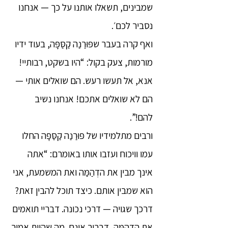
שמבינים, תשאלו אותנו על כך — אנחנו
נסביר לכם׳.
ואף קרה בעבר שפּוּרַנַה קַסַּפָּה, בעוד ידיו
מורמות, צעק בקול: “היו בשקט, רבותיי!
אנא, אל תעשו רעש. הם שואלים אותי —
הם לא שואלים אתכם! אנחנו נשיב
להם!”.
ורבים מתלמידיו של פּוּרַנַה קַסַּפָּה החלו
עמו וויכוח ועזבו אותו באומרם: “אתה
אינך מבין את הדְהַמַּה ואת המשמעת, אני
הוא שמבין אותם. כיצד תוכל להבין זאת?
דרכך שגויה — דרכי נכונה. דבריי תואמים
את הדְהַמַּה, דבריך אינם. מה שהיית אמור