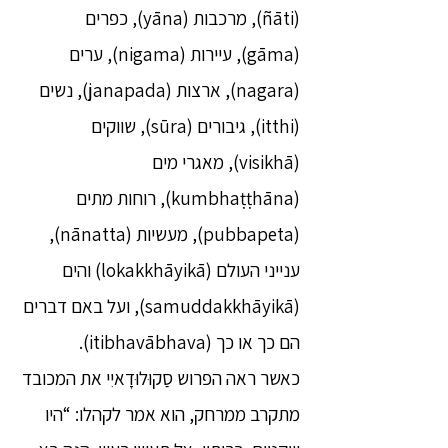
(ñāti), מרכבות (yāna), כפרים
(gāma), עיירות (nigama), ערים
(nagara), ארצות (janapada), נשים
(itthi), גיבורים (sūra), שווקים
(visikhā), מאגרי מים
(kumbhaṭṭhāna), רוחות מתים
(pubbapeta), מעשיות (nānatta),
ענייני העולם (lokakkhāyikā) והים
(samuddakkhāyikā), ועל באם דברים
הם כך או כך (itibhavābhava).
כאשר ראה הפרוש סַקוּלוּדָאיִי את המכובד
מתקרב ממרחק, הוא אמר לקהלו: “היו