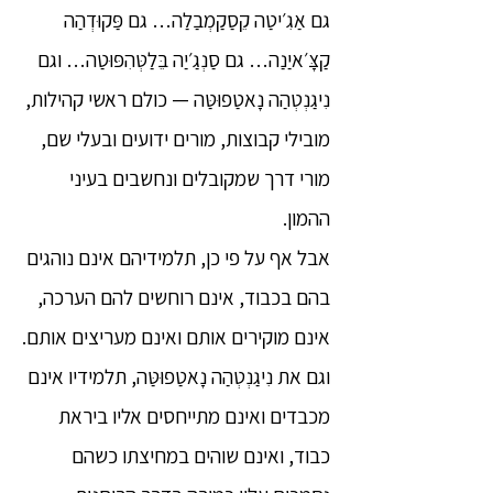
גם אַגִ׳יטַה קֵסַקַמְבַלַה… גם פַּקוּדְהַה
קַצָּ׳איַנַה… גם סַנְגַ׳יַה בֵּלַטְּהִפּוּטַה… וגם
נִיגַנְטְהַה נָאטַפוּטַּה — כולם ראשי קהילות,
מובילי קבוצות, מורים ידועים ובעלי שם,
מורי דרך שמקובלים ונחשבים בעיני
ההמון.
אבל אף על פי כן, תלמידיהם אינם נוהגים
בהם בכבוד, אינם רוחשים להם הערכה,
אינם מוקירים אותם ואינם מעריצים אותם.
וגם את נִיגַנְטְהַה נָאטַפוּטַּה, תלמידיו אינם
מכבדים ואינם מתייחסים אליו ביראת
כבוד, ואינם שוהים במחיצתו כשהם