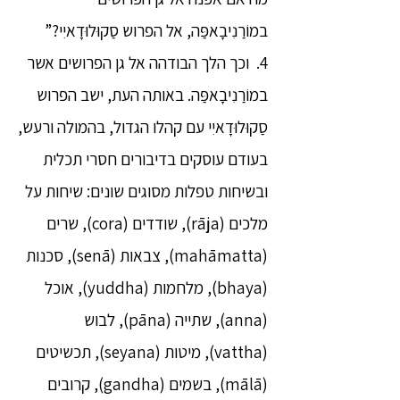
במוֹרַנִיבָאפַּה, אל הפרוש סַקוּלוּדָאיִי?”
4. וכך הלך הבודהה אל גן הפרושים אשר
במוֹרַנִיבָאפַּה. באותה העת, ישב הפרוש
סַקוּלוּדָאיִי עם קהלו הגדול, בהמולה ורעש,
בעודם עוסקים בדיבורים חסרי תכלית
ובשיחות טפלות מסוגים שונים: שיחות על
מלכים (rāja), שודדים (cora), שרים
(mahāmatta), צבאות (senā), סכנות
(bhaya), מלחמות (yuddha), אוכל
(anna), שתייה (pāna), לבוש
(vattha), מיטות (seyana), תכשיטים
(mālā), בשמים (gandha), קרובים