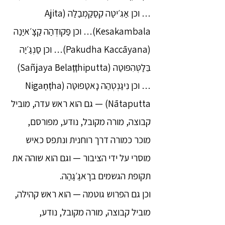
… וכן אַגִ׳יטַה קֵסַקַמְבַלַה (Ajita
Kesakambala)… וכן פַּקוּדְהַה קַצָּ׳איַנַה
(Pakudha Kaccāyana)… וכן סַנְגַ׳יַה
בֵּלַטְּהִפּוּטַה (Sañjaya Belaṭṭhiputta)
… וכן נִיגַנְטְהַה נָאטַפוּטַּה (Nigaṇṭha
Nātaputta) — גם הוא ראש עדה, מוביל
קבוצה, מורה מקובל, נודע, מפורסם,
מוכר כמורה דרך רוחנית ונתפס כאיש
מוסרי על ידי הציבור — וגם הוא שוהה את
תקופת הגשמים ברָאגַ׳גַהַה.
וכן גם הפרוש גוטמה — הוא ראש קהילה,
מוביל קבוצה, מורה מקובל, נודע,