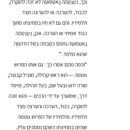
וכך, נִיגַנְטְהַה נָאטַפוּטַּה לא זכה להוקרה,
לכבוד, להערכה או להערצה מצד
תלמידיו. והם גם לא חיו במחיצתו מתוך
כבוד אמיתי או הערכה. אכן, נִיגַנְטְהַה
נָאטַפוּטַּה נתפס כמבוזה בשל הדהמה
שהוא מלמד.׳”
“וכמה מהם אמרו כך: ׳גם אותו הפרוש
גוטמה — הוא ראש קהילה, מוביל קבוצה,
מורה ידוע ובעל שם, בעל תהילה, מייסד
דרך, שמוערך על ידי הרבים — והוא זוכה
להוקרה, כבוד, הערכה והערצה מצד
תלמידיו. ותלמידיו של הפרוש גוטמה
שוהים במחיצתו כשהם נסמכים עליו,