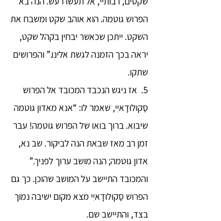
שקטים, רבותיי, אל תעשו רעש. הנה בא
הפרוש גוטמה. הוא אוהב שקט ומשבח את
השקט. ייתכן שכאשר יבחין בקהל שקט,
יראה בכך הזמנה לגשת אלינו.” והפרושים
שתקו.
5. אז ניגש הנכבד המכובד אל הפרוש
סַקוּלוּדָאיִי, שאמר לו: “אנא מאדון גוטמה
שיבוא. ברוך בואו של הפרוש גוטמה! עבר
זמן רב מאז שבאת הנה לביקור. שב נא,
אדון גוטמה; הנה מושב ערוך לפניך.”
והמכובד התיישב על המושב שהוכן. כך גם
הפרוש סַקוּלוּדָאיִי מצא מקום ישיבה נמוך
בצד, והתיישב שם.