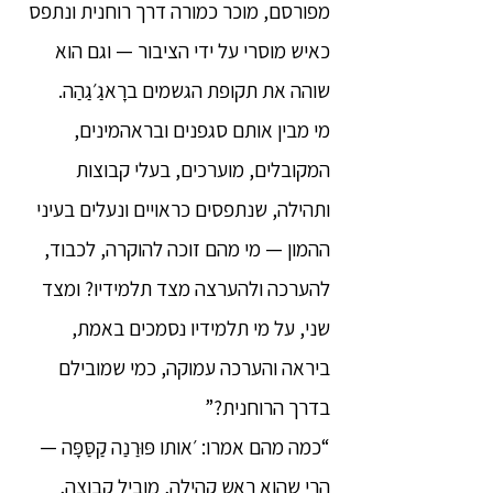
מפורסם, מוכר כמורה דרך רוחנית ונתפס
כאיש מוסרי על ידי הציבור — וגם הוא
שוהה את תקופת הגשמים ברָאגַ׳גַהַה.
מי מבין אותם סגפנים ובראהמינים,
המקובלים, מוערכים, בעלי קבוצות
ותהילה, שנתפסים כראויים ונעלים בעיני
ההמון — מי מהם זוכה להוקרה, לכבוד,
להערכה ולהערצה מצד תלמידיו? ומצד
שני, על מי תלמידיו נסמכים באמת,
ביראה והערכה עמוקה, כמי שמובילם
בדרך הרוחנית?”
“כמה מהם אמרו: ׳אותו פּוּרַנַה קַסַּפָּה —
הרי שהוא ראש קהילה, מוביל קבוצה,