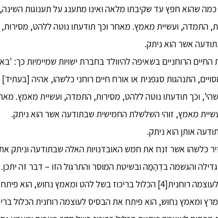
וכל כמה שהוא חפץ עד שקיבתו מלאה ואינו מתענג על תענוגות השינה,
ת, התמדה, ועשיית מאמץ. מאחר וכך תודעתו נוטה ללהט, מסירות,
ודעה אשר הוא ניתק.
י את החיים הרוחניים בשאיפה להיוולד בחברת ישויות שמיימיות כך: '
יים, התנהגות סגפנית או אורח חיים רוחני כלשהו, אהיה [בעתיד] י
הי', וכך תודעתו נוטה ללהט, מסירות, התמדה, ועשיית מאמץ. מאח
שיית מאמץ, זוהי השלשלת החמישית שבתודעה אשר הוא ניתק.
עה אותן הוא ניתק.
שנזיר כלשהו אשר זנח את חמש האובדנויות האלה שבתודעה וניתק 
ילה והגשמה בדְהַמַּה ובשיטת המוסר והתרגול הזו – דבר זה יתכן.
26. הוא פיתח את הבסיס לעוצמה רוחנית[4] הכלול בריכוז בשל להט ומאמץ נחו
 מרץ ומאמץ נחוש, הוא פיתח את הבסיס לעוצמה רוחנית הכלול בריכ