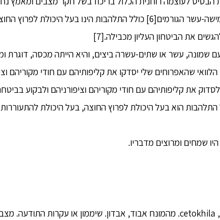
הבסיס לעוצמה רוחנית הכלול בריכוז בשל חקר מצבים ומאמץ נחוש.
27. נזיר שכך יש בו את חמישה-עשר הגורמים[6] כולל התלהבות הינו בעל היכולת 
שים את הביטחון העליון מכבילה.[7]
ת עם שמונה, עשר או שתים-עשרה ביצים, והיא הייתה מכסה, דוגרת ומ
, הלוואי שהאפרוחים שלי יסדקו את קליפותיהם עם חודי מקוריהם וצי
התלהבות הוא בעל היכולת לפרוץ החוצה, בעל היכולת להתעוררות,
היו שמחים ומרוצים מדבריו.
[1] אובדנות: צֶ'טוֹ-קְהִילַה, cetokhila. מהמונח אבוד, אבדון. שיממון או עקרו