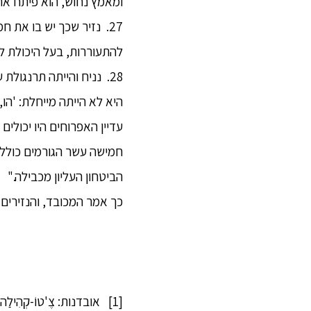
ומאמץ נחוש, הוא פיתח את 
להתעוררות, בעל היכולת להג
28. נניח והייתה תרנגול
היא לא הייתה מייחלת: 'הו
חמישה עשר הגורמים כולל 
הביטחון העליון מכבילה."
כך אמר המכובד, והנזירים 