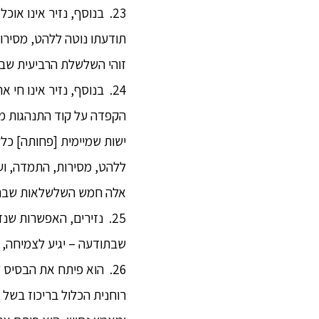
23. בנוסף, נזיר אינו א
תודעתו נוטה ללהט, מסירו
זוהי השלשלת הרביעית שבת
24. בנוסף, נזיר אינו ח
הקפדה על קוד התנהגות מסו
ישות שמיימית [פחותה] כלש
ללהט, מסירות, התמדה, וע
אלה חמש השלשלאות שבתוד
25. נזירים, האפשרות 
שבתודעה – יגיע לצמיחה, גד
רוחנית הכלול בריכוז בשל