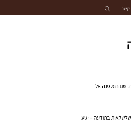
 קשר
קַה. שם הוא פנה אל
נויות[1] בתודעה ולא ניתק חמש שלשלאות בתודעה – יגיע