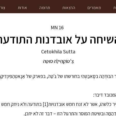
ת
מאמרים
הרצאות
תרומה
אודות
צור
MN
16
שיחה על אובדנות התודעה
Cetokhila Sutta
צֶ'טוֹקְהִילַה סוּטַּה
ּוּדְּהַה בסָאבַטְּהִי בחורשתו של גֵ'טַה, בפארק של אַנָאטְהַפִּינְדִי
מכובד דיבר:
2. "נזירים, האפשרות שנזיר כלשהו, אשר לא זנח חמש אובד
ַמַּה ובשיטת המוסר והתרגול הזו – דבר זה לא יתכן.