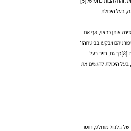
 והתלהבות כחמישי.[5]
לפרוץ החוצה, בעל היכולת
זינה אותן כראוי, אף אם
פורניהם ויבקעו בביטחה!'
עדיין האפרוחים היו יכולים לסדוק את קליפותיהם עם חודי מקוריהם וציפורניהם ולבקוע בביטחה.[8]כך גם, נזיר בעל
 בעל היכולת להגשים את
ת התודעה. מצב של בלבול מוחלט, חוסר