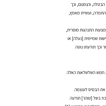
 הבטלה, והנמנום, וכך
 התמדה, ועשיית מאמץ,
באמצעות התנהגות מוסרית,
שות שמיימית [נעלה] או
ר וכך תודעתו נוטה
את חמש השלשלאות האלה
ש, הוא פיתח את הבסיס לעוצמה
וז בשל [טוהר] תודעה