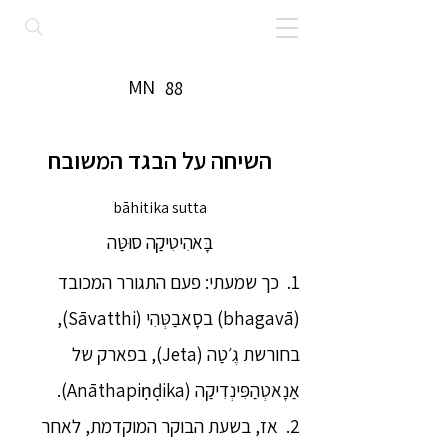
MN
88
השיחה על הבגד המשובח
bāhitika sutta
בָּאהִיטִיקַה סוּטַּה
1. כך שמעתי: פעם התגורר המכובד
(bhagavā) בסָאבַטְּהִי (Sāvatthi),
בחורשת גֶ׳טַה (Jeta), בפארק של
אַנָאטְהַפִּינְדִיקַה (Anāthapiṇḍika).
2. אז, בשעת הבוקר המוקדמת, לאחר