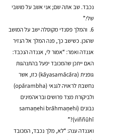
נכבד. שב אתה שם; אני אשב על מושבי
שלי.”
6. והמלך פסנדי מקוסלה ישב על המושב
שהוכן. כשישב כך, פנה המלך אל הנזיר
אננדה ואמר: “אמור לי, אננדה הנכבד:
האם ייתכן שהמכובד יפעל בהתנהגות
גופנית (kāyasamācāra) כזו, אשר
נחשבת לראויה לגנאי (opārambha)
ולביקורת מצד פרושים ובראהמינים
נבונים (samaṇehi brāhmaṇehi
viññūhī)?”
ואננדה ענה: “לא, מלך נכבד, המכובד