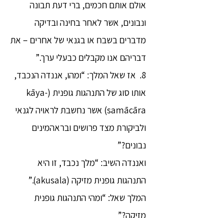
אולם אותם חכמים, ברי דעת תבונה
ונבונים, אשר לאחר בחינה ובדיקה
מדברים בשבח או בגנאי של אחרים – את
דבריהם אנו מקבלים כבעלי ערך.”
8. אז שאל המלך: “ומהו, אננדה הנכבד,
אותו סוג של התנהגות גופנית (kāya-
samācāra) אשר נחשבת לראויה לגנאי
ולביקורת מצד פרושים ובראהמינים
נבונים?”
ואננדה השיב: “מלך נכבד, זו היא
התנהגות גופנית מזיקה (akusala).”
המלך שאל: “ומהי התנהגות גופנית
מזיקה?”