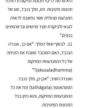
היא גורמת לריבוי תכונות מזיקות ולדעיכת
תכונות מיטיבות. זהו, מלך נכבד, סוג של
התנהגות מנטלית אשר נחשבת לראויה
לגנאי ולביקורת מצד פרושים ובראהמינים
נבונים.”
11. לבסוף שאל המלך: “אם כך, אננדה
הנכבד, האם המכובד משבח את הזניחה
של כל ההתנהגויות המזיקות
(akusaladhamma)?”
ואננדה השיב: “אכן כן, מלך נכבד.
הטטהאגטה (tathāgata) זנח את כל
ההתנהגויות המזיקות, והוא ניחן בכל
התכונות המיטיבות.