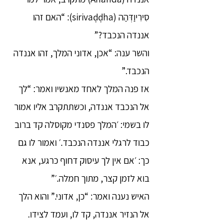
סִירִיוַדְּהַה (sirivaḍḍha): “האם זהו
אננדה הנכבד?”
והשר ענה: “אכן, אדוני המלך, זהו אננדה
הנכבד.”
אז פנה המלך לאחד מאנשיו ואמר: “לך
אל הנכבד אננדה, וכשתתקרב אליו אמור
לו בשמי: ׳המלך פסנדי מקוסלה קד ברוב
כבוד לרגלי אננדה הנכבד.׳ ואמור לו גם
כך: ׳אם אין לך עיסוק דחוף כרגע, אנא
בוא לזמן קצר, מתוך חמלה.׳”
האיש נענה ואמר: “כן, אדוני.” והוא הלך
אל הנזיר אננדה, קד לו, ועמד לצידו.