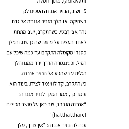
(aciravati), מתוך חמלה.”
5. ושוב, הנזיר אננדה הסכים לכך
בשתיקה. אז הלך הנזיר אננדה אל גדת
נהר אַצִ׳ירַבַטִי. כשהתקרב, ישב מתחת
לאחד העצים על מושב שהוכן שם. והמלך
פסנדי מקוסלה התקדם עד כמה שיכל עם
הפיל, וכשנגמרה הדרך ירד ממנו והלך
רגלית עד שהגיע אל הנזיר אננדה.
כשהתקרב, קד לו ועמד לצידו. בעוד הוא
עומד כך, אמר המלך לנזיר אננדה:
“אננדה הנכבד, שב כאן על מושב הפילים
(hatthatthare).”
ענה לו הנזיר אננדה: “אין צורך, מלך