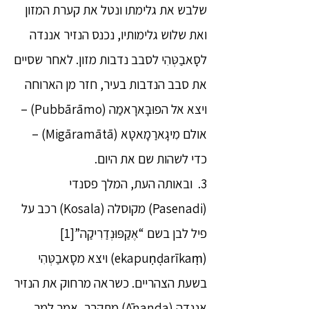
שלבש את גלימתו ונטל את קערת המזון
ואת שלוש גלימותיו, נכנס הנזיר אננדה
לסָאבַטְּהִי לסבב נדבות מזון. לאחר שסיים
את סבב הנדבות בעיר, חזר מן הארוחה
ויצא אל הפוּבָּארָאמַה (Pubbārāmo) –
אולם מִיגָארַמָאטָא (Migāramātā) –
כדי לשהות שם את היום.
3. ובאותה העת, המלך פסנדי
(Pasenadi) מקוסלה (Kosala) רכב על
פיל לבן בשם “אֶקַפּוּנְדַרִיקַה”[1]
(ekapuṇḍarīkaṃ) ויצא מסָאבַטְּהִי
בשעת הצהריים. כשראה מרחוק את הנזיר
אננדה (Ānanda) מתקרב, אמר למר