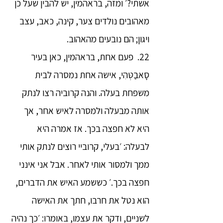
אשתי?׳ ומזה, בראהמין, יש להבין שעל כן
מאהובים נולדים צער, קינה, כאב, עצב
ויגון; הם נובעים מהאהוב.
22. פעם אחת, בראהמין, כאן בעיר
סָאבַטְּהִי, אישה אחת נמסרה לבית
משפחת בעלה. והנה קרוביה רצו לנתק
אותה מבעלה ולמסרה לאיש אחר, אך
היא לא חפצה בכך. אז אמרה היא
לבעלה: ׳בעלי, קרוביי רוצים לנתק אותי
ממך ולמסור אותי לאחר. אבל אני אינני
חפצה בכך.׳ כששמע האיש את הדברים,
הוא נטל את חרבו, חתך את האישה
לשניים, ודקר את עצמו, באומרו: ׳כך נהיה