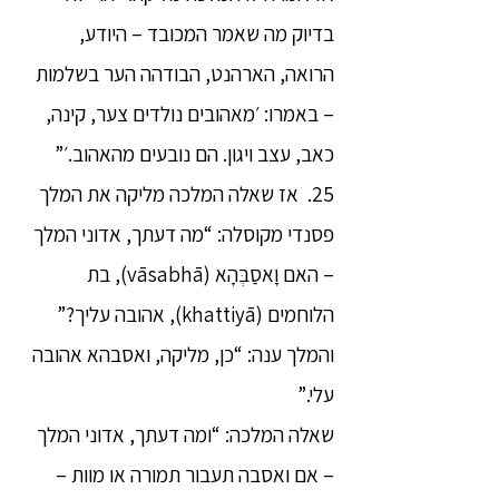
בדיוק מה שאמר המכובד – היודע,
הרואה, הארהנט, הבודהה הער בשלמות
– באמרו: ׳מאהובים נולדים צער, קינה,
כאב, עצב ויגון. הם נובעים מהאהוב.׳”
25. אז שאלה המלכה מליקה את המלך
פסנדי מקוסלה: “מה דעתך, אדוני המלך
– האם וָאסַבְּהָא (vāsabhā), בת
הלוחמים (khattiyā), אהובה עליך?”
והמלך ענה: “כן, מליקה, ואסבהא אהובה
עלי.”
שאלה המלכה: “ומה דעתך, אדוני המלך
– אם ואסבה תעבור תמורה או מוות –