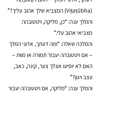
(Viṭaṭūbha) המצביא שלך אהוב עליך?”
והמלך ענה: “כן, מליקה, ויטטובהה
מצביאי אהוב עלי.”
והמלכה שאלה: “ומה דעתך, אדוני המלך
– אם ויטטובהה יעבור תמורה או מוות –
האם לא יופיעו אצלך צער, קינה, כאב,
עצב ויגון?”
והמלך ענה: “מליקה, אם ויטטובהה יעבור
תמורה או מוות, הרי שגם חיי שלי יאבדו
את טעמם. כיצד, אם כן, לא יופיעו בי
צער, קינה, כאב, עצב ויגון?”
והמלכה אמרה לו: “הרי זה בדיוק מה