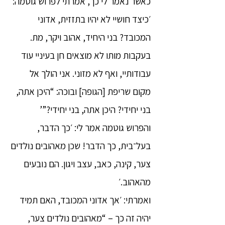
כאשר נאמר לי כך, אמרתי לפרוש גוטמה:
׳כיצד חושיי לא יהיו בתזזית, אדוני
המכובד? בני היחיד, אהוב ויקר, מת.
בעקבות מותו לא מוצאים חן בעיניי עוד
עבודותיי, ואף לא מזוני. אני הולך אל
מקום שריפת [הגופה] ובוכה: “היכן אתה,
בני יחידי? היכן אתה, בני יחידי?”’
והפרוש גוטמה אמר לי: ׳כך הדבר,
בעל־בית, כך הדבר! שכן מאהובים נולדים
צער, קינה, כאב, עצב ויגון. הם נובעים
מהאהוב.׳
ואמרתי: ׳אך אדוני המכובד, האם תמיד
יהיה זה כך – “מאהובים נולדים צער,