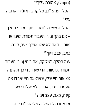
(vajirī), אהובה עליך?”
והמלך ענה: “כן, מליקה ביתי וַג׳ירִי אהובה
עלי.”
והמלכה שאלה: “ומה דעתך, אדוני המלך
– אם בתך וַג׳ירִי תעבור תמורה, שינוי או
מוות – האם לא יעלו אצלך צער, קינה,
כאב, עצב ויגון?”
ענה המלך: “מליקה, אם ביתי וַג׳ירִי תעבור
תמורה או מוות, הרי שעד כדי כך תשתנה
מציאות חיי שלי, שאולי גם חיי יאבדו את
טעמם. כיצד, אם כן, לא יעלו בי צער,
קינה, כאב, עצב ויגון?”
אז אמרה לו המלכה מליקה: “הרי זה