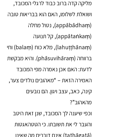
מליקה קדה ברוב כבוד לרגלי המכובד,
ושואלת לשלומו, האם הוא בבריאות טובה
(appābādhaṃ), נטול מחלה
(appātaṅkaṃ), קל תנועה
(lahuṭṭhānaṃ), מלא כוח (balaṃ) וחי
ברווחה (phāsuvihāraṃ). והיא מבקשת
לדעת: האם אכן נאמרה מפי המכובד
האמירה הזאת – “מאהובים נולדים צער,
קינה, כאב, עצב ויגון. הם נובעים
מהאהוב”?
וכפי שיענה לך המכובד, שנן זאת היטב
והעבר לי את תשובתו. כי הטטהאגטות
(tathāgatā) אינם דוברים מה שאינו