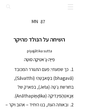
MN
87
השיחה על הנולד מהיקר
piyajātika sutta
פִּייַה-גָ׳אטִיקַה סוּטַּה
1. כך שמעתי: פעם התגורר המכובד
(bhagavā) בסָאבַטְּהִי (Sāvatthi),
בחורשת גֶ׳טַה (Jeta), בפארק של
אַנָאטְהַפִּינְדִיקַה (Anāthapiṇḍika).
2. ובאותה העת, בנו היחיד – אהוב ויקר –