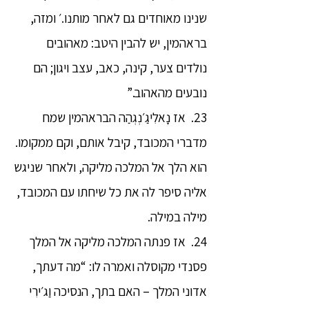
שנינו מאוחדים גם לאחר מותנו.׳ ומזה,
בראהמין, יש להבין היטב: מאהובים
נולדים צער, קינה, כאב, עצב ויגון; הם
נובעים מהאהוב.”
23. אז נָאלִיגַ׳נְגְהַה הבראהמין שמח
מדברי המכובד, קיבל אותם, וקם ממקומו.
הוא הלך אל המלכה מליקה, ולאחר שניגש
אליה סיפר לה את כל שיחתו עם המכובד,
מילה במילה.
24. אז פנתה המלכה מליקה אל המלך
פסנדי מקוסלה ואמרה לו: “מה דעתך,
אדוני המלך – האם בתך, הנסיכה וַג׳ירִי