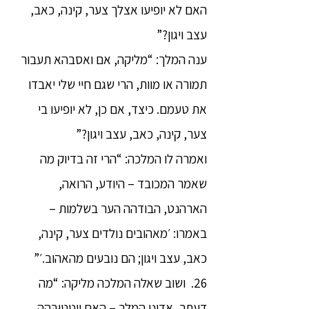
האם לא יופיעו אצלך צער, קינה, כאב,
עצב ויגון?”
ענה המלך: “מליקה, אם ואסבהא תעבור
תמורה או מוות, הרי שגם חיי שלי יאבדו
את טעמם. כיצד, אם כן, לא יופיעו בי
צער, קינה, כאב, עצב ויגון?”
ואמרה לו המלכה: “הרי זה בדיוק מה
שאמר המכובד – היודע, הרואה,
הארהנט, הבודהה הער בשלמות –
באמרו: ׳מאהובים נולדים צער, קינה,
כאב, עצב ויגון; הם נובעים מהאהוב.׳”
26. ושוב שאלה המלכה מליקה: “מה
דעתך, אדוני המלך – האם וִיטַטוּבְּהַה