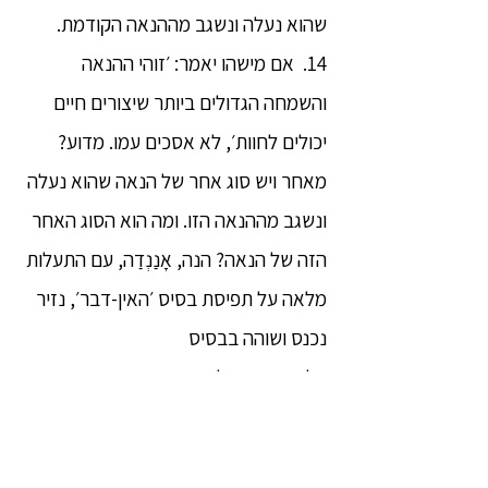
שהוא נעלה ונשגב מההנאה הקודמת.
14. אם מישהו יאמר: ׳זוהי ההנאה
והשמחה הגדולים ביותר שיצורים חיים
יכולים לחוות׳, לא אסכים עמו. מדוע?
מאחר ויש סוג אחר של הנאה שהוא נעלה
ונשגב מההנאה הזו. ומה הוא הסוג האחר
הזה של הנאה? הנה, אָנַנְדַה, עם התעלות
מלאה על תפיסת בסיס ׳האין-דבר׳, נזיר
נכנס ושוהה בבסיס
הלא-תפיסה-ולא-חוסר- תפיסה. זהו הסוג
האחר הזה של הנאה שהוא נעלה ונשגב
מההנאה הקודמת.