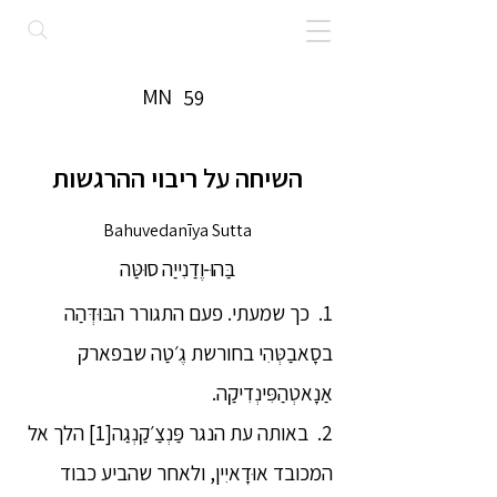
MN
59
השיחה על ריבוי ההרגשות
Bahuvedanīya Sutta
בַּהוּ-וֶדַנִייַה סוּטַּה
1. כך שמעתי. פעם התגורר הבּוּדְּהַה
בסָאבַטְּהִי בחורשת גֶ׳טַה שבפארק
אַנָאטְהַפִּינְדִיקַה.
2. באותה עת הנגר פַּנְצַ׳קַנְגַה[1] הלך אל
המכובד אוּדָאיִין, ולאחר שהביע כבוד