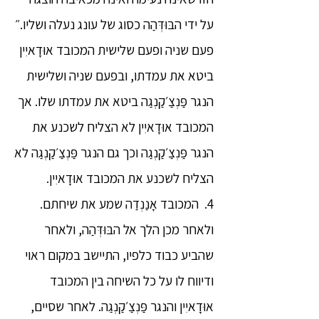
על ידי הבּוּדְּהַה כסוג של עונג נעלה ושליו.״
פעם שניה ופעם שלישית המכובד אוּדָאיִין
ביטא את עמדתו, ובפעם שניה ושלישית
הנגר פַּנְצַ׳קַנְגַה ביטא את עמדתו שלו. אך
המכובד אוּדָאיִין לא הצליח לשכנע את
הנגר פַּנְצַ׳קַנְגַה וכך גם הנגר פַּנְצַ׳קַנְגַה לא
הצליח לשכנע את המכובד אוּדָאיִין.
4. המכובד אָנַנְדַה שמע את שיחתם.
ולאחר מכן הלך אל הבּוּדְּהַה, ולאחר
שהביע כבוד כלפיו, התיישב במקום ראוי
ודיווח לו על כל השיחה בין המכובד
אוּדָאיִין והנגר פַּנְצַ׳קַנְגַה. לאחר שסיים,