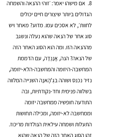
8. אם מישהו יאמר: ׳זוהי ההנאה והשמחה
הגדולים ביותר שיצורים חיים יכולים
לחוות׳, לא אסכים עמו. מדוע? מאחר ויש
סוג אחר של הנאה שהוא נעלה ונשגב
מההנאה הזו. ומה הוא הסוג האחר הזה
של הנאה? הנה, אָנַנְדַה, עם הדממת
המחשבה-היזומה והמחשבה-הלא-יזומה,
נזיר נכנס ושוהה בגְ‘הָאנַה השנייה המלווה
בשלווה פנימית וחד-נקודתיות, ובה
התודעה חופשיה ממחשבה יזומה
וממחשבה לא-יזומה, ומכילה תחושות
התעלות ושמחה עילאית הנולדות מריכוז.
זהו הסוג האחר הזה של הנאה שהוא