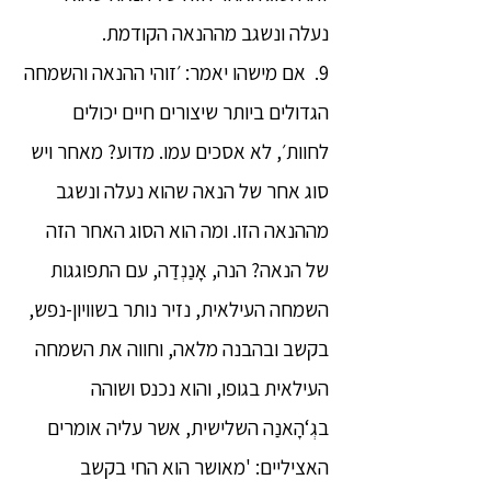
נעלה ונשגב מההנאה הקודמת.
9. אם מישהו יאמר: ׳זוהי ההנאה והשמחה
הגדולים ביותר שיצורים חיים יכולים
לחוות׳, לא אסכים עמו. מדוע? מאחר ויש
סוג אחר של הנאה שהוא נעלה ונשגב
מההנאה הזו. ומה הוא הסוג האחר הזה
של הנאה? הנה, אָנַנְדַה, עם התפוגגות
השמחה העילאית, נזיר נותר בשוויון-נפש,
בקשב ובהבנה מלאה, וחווה את השמחה
העילאית בגופו, והוא נכנס ושוהה
בגְ‘הָאנַה השלישית, אשר עליה אומרים
האציליים: 'מאושר הוא החי בקשב