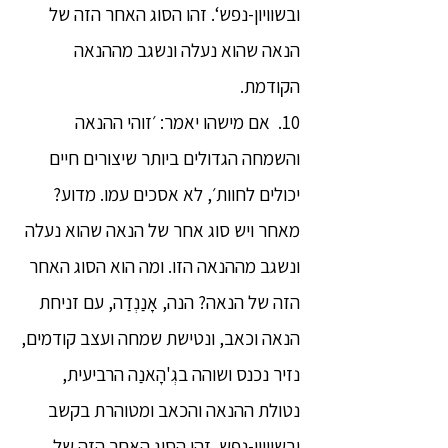
ובשוויון-נפש‘. זהו הסוג האחר הזה של
הנאה שהוא נעלה ונשגב מההנאה
הקודמת.
10. אם מישהו יאמר: ׳זוהי ההנאה
והשמחה הגדולים ביותר שיצורים חיים
יכולים לחוות׳, לא אסכים עמו. מדוע?
מאחר ויש סוג אחר של הנאה שהוא נעלה
ונשגב מההנאה הזו. ומה הוא הסוג האחר
הזה של הנאה? הנה, אָנַנְדַה, עם זניחת
הנאה וכאב, ונטישת שמחה ועצב קודמים,
נזיר נכנס ושוהה בגְ'הָאנַה הרביעית,
נטולת ההנאה והכאב ומטוהרת בקשב
ובשוויון-נפש. זהו הסוג האחר הזה של