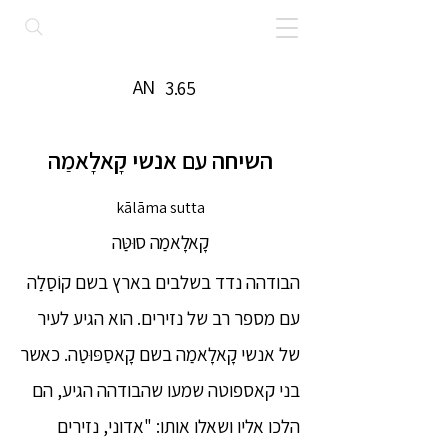
AN
3.65
השיחה עם אנשי קָאלָאמַה
kālāma sutta
קָאלָאמַה סוּטַּה
הבודהה נדד בשלבים בארץ בשם קוֹסַלַה
עם מספר רב של נזירים. הוא הגיע לעיר
של אנשי קָאלָאמַה בשם קָאסַפּוּטַה. כאשר
בני קאספוטה שמעו שהבודהה הגיע, הם
הלכו אליו ושאלו אותו: "אדוני, נזירים