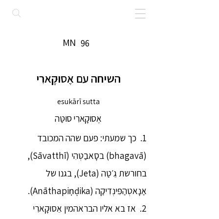
MN
96
השיחה עם אֶסוּקָארִי
esukārī sutta
אֶסוּקָארִי סוּטַּה
1. כך שמעתי: פעם שהה המכובד
(bhagavā) בסָאבַטְּהִי (Sāvatthī),
בחורשת גֵ׳טַה (Jeta), בגנו של
אַנָאטְהַפִּינְדִיקַה (Anāthapiṇḍika).
2. אז בא אליו הבראהמין אֵסוּקָארִי