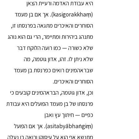
היא עבודת האדמה ורעיית הצאן
(kasigorakkhaṃ). אך אם בן מעמד
הסוחרים והאיכרים מתגאה בפרנסתו זו,
מתנהג ביהירות ומתיימר, הרי גם הוא נוהג
שלא כשורה — כמו רועה הלוקח דבר
שלא ניתן לו. זהו, אדון גוטמה, מה
שבראהמינים רואים כפרנסת בן מעמד
הסוחרים והאיכרים.
וכן, אדון גוטמה, הבראהמינים קובעים כי
פרנסתו של בן מעמד הפועלים היא עבודת
כפיים — חיתוך עץ ואבן
(asitabyābhaṅgiṃ). אך אם הפועל
מתנשא אף הוא על עיסוקו ורואה בו נעלה