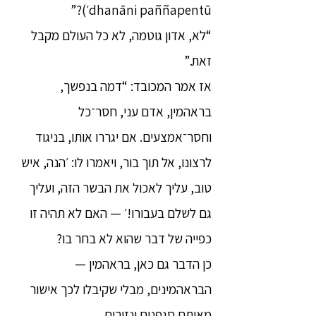
dhanāni paññapentū׳)?”
“לא, אדון גוטמה, לא כל העולם מקבל
זאת.”
אז אמר המכובד: “דמה בנפשך,
בראהמין, אדם עני, חסר־כל
וחסר־אמצעים. אם יגררו אותו, בניגוד
לרצונו, אל תוך בור, ויאמרו לו: ׳הנה, איש
טוב, עליך לאכול את הבשר הזה, ועליך
גם לשלם בעבורו!׳ — האם לא תהיה זו
כפייה של דבר שהוא לא בחר בו?
כן הדבר גם כאן, בראהמין —
הבראהמינים, מבלי שקיבלו לכך אישור
מאותם סגפנים ונזירים