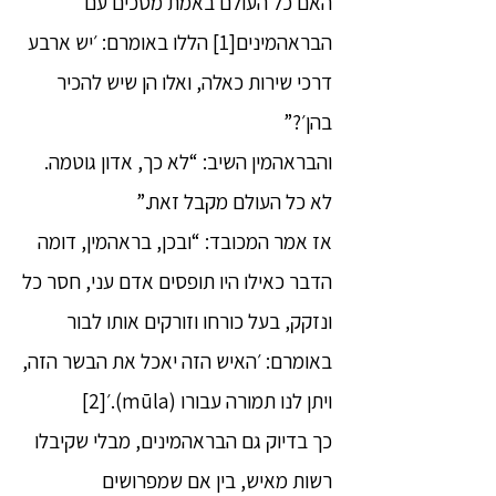
האם כל העולם באמת מסכים עם
הבראהמינים[1] הללו באומרם: ׳יש ארבע
דרכי שירות כאלה, ואלו הן שיש להכיר
בהן׳?”
והבראהמין השיב: “לא כך, אדון גוטמה.
לא כל העולם מקבל זאת.”
אז אמר המכובד: “ובכן, בראהמין, דומה
הדבר כאילו היו תופסים אדם עני, חסר כל
ונזקק, בעל כורחו וזורקים אותו לבור
באומרם: ׳האיש הזה יאכל את הבשר הזה,
ויתן לנו תמורה עבורו (mūla).׳[2]
כך בדיוק גם הבראהמינים, מבלי שקיבלו
רשות מאיש, בין אם שמפרושים