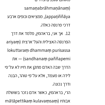
(samaṇabrāhmaṇānaṃ
appaṭiññāya), ממציאים וכופים ארבע
דרכי פרנסה כאלה.
12. אך אני, בראהמין, מלמד את דרך
הפרנסה האצילית והעל־ארצית (ariyaṃ
lokuttaraṃ dhammaṃ purisassa
sandhanaṃ paññapemi) — את
הדרך שבה האדם מתקן את חייו לא על־פי
לידה או מעמד, אלא על־פי טוהר, הבנה
ודרך נכונה.
הרי, בראהמין, כאשר אדם נזכר בשושלת
אבותיו (mātāpettikaṃ kulavaṃsaṃ