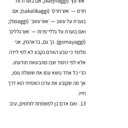
׳אש־עץ׳ (kaṭṭhaggi); אם בוערת על
חרס — ׳אש־חרס׳ (sakalikaggi); אם
בוערת על עשב — ׳אש־עשב׳ (tiṇaggi);
ואם בוערת על גללי־פרות — ׳אש־גללים׳
(gomayaggi). כך גם, בראהמין, אני
מלמד כי טבע האדם נקבע לא לפי לידה
אלא לפי היסוד שבו מתבטאת תודעתו.
הרי כל אחד נושא עמו את שושלת גופו,
אך מה שקובע את ערכו האמיתי הוא דרך
חייו.
13. ואם אדם בן למשפחת לוחמים, עזב
את חיי הבית, והצטרף לדרך הדְהַמַה
והמשמעת שהוכרזו על ידי הטטהאגטה