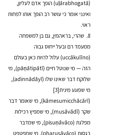
(uḷārabhogatā) הופך אדם לעליון,
ואינני אומר כי עושר רב הופך אותו לפחות
ראוי.
8. שהרי, בראהמין, גם בן למשפחה
ממעמד רם ובעל ייחוס גבוה
(uccākulīno) עלול להיות כאן בעולם
הזה — מי שנוטל חיים (pāṇātipātī), מי
שלוקח דבר שאינו שלו (adinnādāyī),
מי שפוגע מינית[3]
(kāmesumicchācārī), מי שאומר דבר
שקר (musāvādī), מי שמפיץ רכילות
מפלגת (pisuṇāvāco), מי שמדבר
בגסות (pharusāvāco), מי שמפטפט