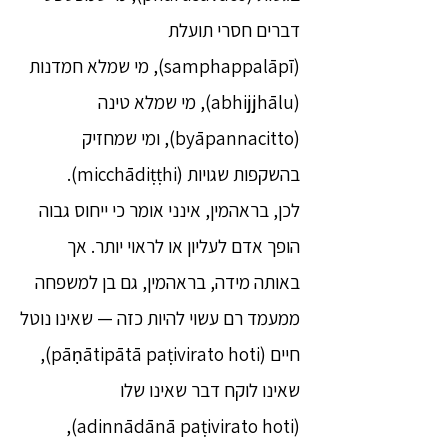
דברים חסרי תועלת
(samphappalāpī), מי שמלא חמדנות
(abhijjhālu), מי שמלא טינה
(byāpannacitto), ומי שמחזיק
בהשקפות שגויות (micchādiṭṭhi).
לכן, בראהמין, אינני אומר כי ייחוס גבוה
הופך אדם לעליון או לראוי יותר. אך
באותה מידה, בראהמין, גם בן למשפחה
ממעמד רם עשוי להיות כזה — שאינו נוטל
חיים (pāṇātipātā paṭivirato hoti),
שאינו לוקח דבר שאינו שלו
(adinnādānā paṭivirato hoti),