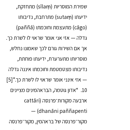
שמירת המוסריות (sīlaṃ) מתחזקת,
ידיעתו (sutaṃ) מתרחבת, נדיבותו
(cāgo) מתעצמת וחוכמתו (paññā)
גדלה — אזי אני אומר שראוי לו לשרת כך.
אך אם השירות גורם לכך שאמונו נחלש,
מוסריותו מתערערת, ידיעתו פוחתת,
נדיבותו מצטמטמת וחוכמתו איננה גדלה
— אזי אינני אומר שראוי לו לשרת כך.”[5]
10. “אדון גוטמה, הבראהמינים מציינים
ארבעה מקורות־פרנסה (cattāri
dhanāni paññapenti) —
מקור־פרנסה של בראהמין, מקור־פרנסה