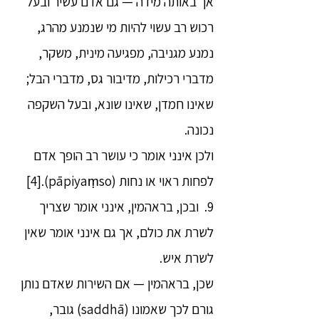
אך באותה מידה — גם אדם עשיר ובעל
רכוש רב עשוי להיות מי שנמנע מהרג,
נמנע מגניבה, מפגיעה מינית, משקר,
מדברי רכילות, מדיבור גס, מדברי הבל;
שאינו חמדן, שאינו שונא, ובעל השקפה
נכונה.
ולכן אינני אומר כי עושר רב הופך אדם
לפחות ראוי או נחות (pāpiyaṃso).[4]
9. ובכן, בראהמין, אינני אומר שצריך
לשרת את כולם, אך גם אינני אומר שאין
לשרת איש.
שכן, בראהמין — אם השירות שאדם נותן
גורם לכך שאמונו (saddhā) גובר,