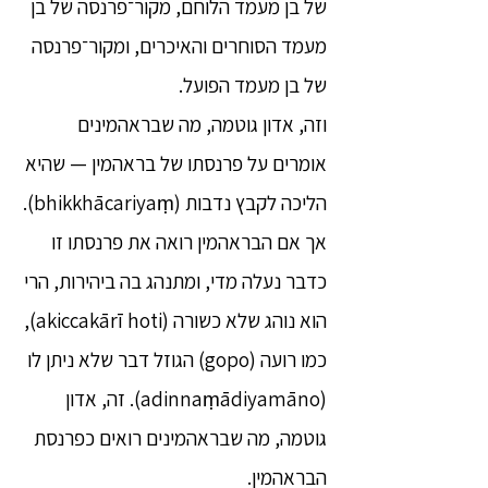
של בן מעמד הלוחם, מקור־פרנסה של בן
מעמד הסוחרים והאיכרים, ומקור־פרנסה
של בן מעמד הפועל.
וזה, אדון גוטמה, מה שבראהמינים
אומרים על פרנסתו של בראהמין — שהיא
הליכה לקבץ נדבות (bhikkhācariyaṃ).
אך אם הבראהמין רואה את פרנסתו זו
כדבר נעלה מדי, ומתנהג בה ביהירות, הרי
הוא נוהג שלא כשורה (akiccakārī hoti),
כמו רועה (gopo) הגוזל דבר שלא ניתן לו
(adinnaṃādiyamāno). זה, אדון
גוטמה, מה שבראהמינים רואים כפרנסת
הבראהמין.