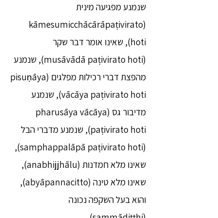
שנמנע מפגיעה מינית
(kāmesumicchācārāpaṭivirato
hoti), שאינו אומר דבר שקר
(musāvādā paṭivirato hoti), שנמנע
מהפצת דברי רכילות מפלגים (pisuṇāya
vācāya paṭivirato hoti), שנמנע
מדיבור גס (pharusāya vācāya
paṭivirato hoti), שנמנע מדברי הבל
(samphappalāpā paṭivirato hoti),
שאינו מלא חמדנות (anabhijjhālu),
שאינו מלא טינה (abyāpannacitto),
והוא בעל השקפה נכונה
(sammādiṭṭhi).