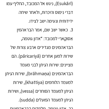
(Esukārī), ניגש אל המכובד, החליף עמו
דברי נימוס והיכרות, ולאחר שיחה
ידידותית ונעימה ישב לצידו.
3. כאשר ישב שם, אמר הבראהמין
אֵסוּקָארִי למכובד: “אדון גוטמה,
הבראהמינים מגדירים ארבע צורות של
שירות למען אחרים (pāricariyā). הם
מציינים: שירות הניתן לבני מעמד
הבראהמינים (brāhmaṇa), שירות הניתן
למעמד הלוחמים (khattiya), שירות
הניתן למעמד הסוחרים (vessa), ושירות
הניתן למעמד הפועלים (sudda).
כך, אדון גוטמה, מלמדים הבראהמינים