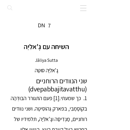
DN
7
השיחה עם גָ'אלִיַה
Jāliya Sutta
גָ'אלִיַה סוּטַּה
שני הנוודים הרוחניים
(dvepabbajitavatthu)
1. כך שמעתי.[1] פעם התגורר הבּוּדְּהַה
בקוֹסַמְבִּי, בפארק גְהוֹסִיטַה. ושני נוודים
רוחניים, מַנְדִיסַּה וגָ'אלִיַה, תלמידיו של
הפרוש בעל קערת העץ, הגיעו אליו.