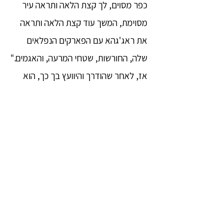
כפר מסוים, לך קצת הלאה ותראה עיר
מסוימת, המשך עוד קצת הלאה ותראה
את ראג'גהא עם הפארקים הנפלאים
שלה, החורשות, שטחי המרעה, והאגמים."
אז, לאחר שהודרך והיוועץ בך כך, הוא
היה מגיע בשלום לראג'גהא. כעת,
ברהמין, מאחר וראג'גהא קיימת, והדרך
המובילה לראג'גהא קיימת, ואתה נמצא
כמדריך, מה הסיבה והגורם לכך שכאשר
אנשים אלו הודרכו והיוועצו בך, אדם אחד
לקח את הדרך השגויה והלך לכיוון מערב
ואחד הגיע בשלום לראג'גהא?
"מה ביכולתי לעשות, אדון גוטמה? אני רק