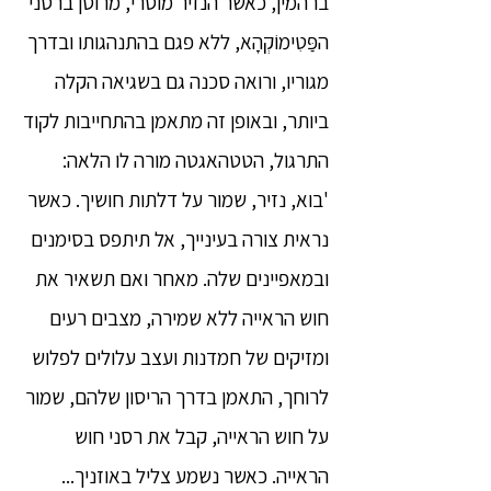
ברהמין, כאשר הנזיר מוסרי, מרוסן ברסני
הפַּטִימוֹקְהָא, ללא פגם בהתנהגותו ובדרך
מגוריו, ורואה סכנה גם בשגיאה הקלה
ביותר, ובאופן זה מתאמן בהתחייבות לקוד
התרגול, הטטהאגטה מורה לו הלאה:
'בוא, נזיר, שמור על דלתות חושיך. כאשר
נראית צורה בעינייך, אל תיתפס בסימנים
ובמאפיינים שלה. מאחר ואם תשאיר את
חוש הראייה ללא שמירה, מצבים רעים
ומזיקים של חמדנות ועצב עלולים לפלוש
לרוחך, התאמן בדרך הריסון שלהם, שמור
על חוש הראייה, קבל את רסני חוש
הראייה. כאשר נשמע צליל באוזניך...