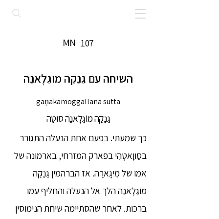
MN
107
השיחה עם גַנַקַה מוֹגַלָאנַה
gaņakamoggallāna sutta
גַנַקַה מוֹגַלָאנַה סוּטַּה
כך שמעתי. בפעם אחת הנעלה התגורר
בסַווָאטְהִי בפארק המזרחי, בארמונה של
אמו של מִיגָארָה. אז הברהמין גַנַקַה
מוֹגַלָאנַה הלך אל הנעלה והחליף עמו
ברכות. לאחר שהסתיימה שיחת הנימוסין