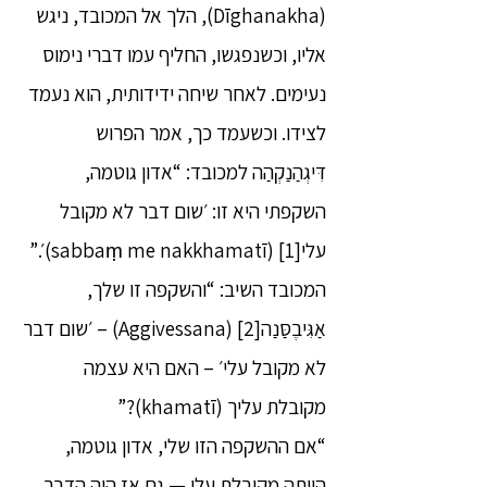
(Dīghanakha), הלך אל המכובד, ניגש
אליו, וכשנפגשו, החליף עמו דברי נימוס
נעימים. לאחר שיחה ידידותית, הוא נעמד
לצידו. וכשעמד כך, אמר הפרוש
דִּיגְהַנַקְהַה למכובד: “אדון גוטמה,
השקפתי היא זו: ׳שום דבר לא מקובל
עלי[1] (sabbaṃ me nakkhamatī)׳.”
המכובד השיב: “והשקפה זו שלך,
אַגִּיבֶסַּנַה[2] (Aggivessana) – ׳שום דבר
לא מקובל עלי׳ – האם היא עצמה
מקובלת עליך (khamatī)?”
“אם ההשקפה הזו שלי, אדון גוטמה,
הייתה מקובלת עלי — גם אז היה הדבר