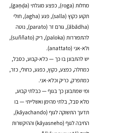
מחלות (roga), כפצע מוגלתי (gaṇḍa),
תקוע כקוץ (salla), פגע (agha), חולי
(ābādha), גורם זר (parato), נוטה
להתפוררות (paloka), ריק (suññato),
ולא-אני (anattato).
יש להתבונן בו כך — כלא-קבוע, כסבל,
כמחלה, כפצע, כקוץ, כפגע, כחולי, כזר,
כמתפרק, כריק וכלא-אני.
ומי שמתבונן כך בגוף — כבלתי קבוע,
מלא סבל, בלתי מהימן ואשלייתי — בו
תדעך התשוקה לגוף (kāyachando),
החיבה לגוף (kāyasneho) וההיקשרות