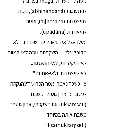
נוטה להיקשרות (saññoga), נוטה
להתענגות (abhinandanā), נוטה
להיצמדות (ajjhosāna), ונוטה
להיאחזות (upādāna).
ואילו אצל אלו שאומרים: ׳שום דבר לא
מקובל עלי׳ — השקפתם נוטה לאי-תאווה,
לאי-היקשרות, לאי-התענגות,
לאי-היצמדות, ולאי-אחיזה.”
5. כשכך נאמר, אמר הפרוש דיגהנקהה
למכובד: “אדון גוטמה משבח
(ukkaṃseti) את השקפתי, אדון גוטמה
משבח אותה במיוחד
(samukkaṃseti)!”