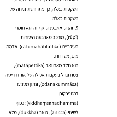
השקפות כאלה, כך מתרחשת זניחה של
השקפות כאלה.
9. והנה, אגיבסנה, גוף זה הוא חומרי
(rūpī), מורכב מארבעת היסודות
העיקריים (cātumahābhūtiko): אדמה,
מים, אש ורוח.
הוא נולד מאם ואב (mātāpettika),
צמח וגדל בעקבות אכילה של אורז ודייסה
(odanakummāsa), ונתון מטבעו
להתפרקות
(viddhaṃsanadhamma): כפוף
לשינוי (anicca), כואב (dukkha), מלא