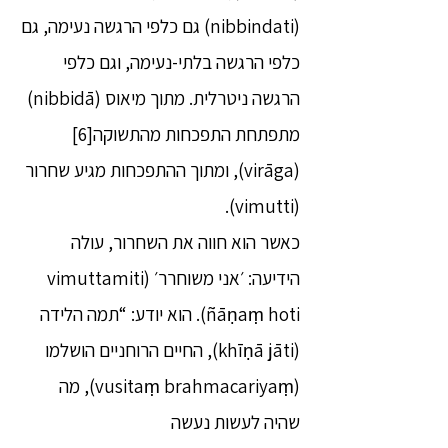
(nibbindati) גם כלפי הרגשה נעימה, גם
כלפי הרגשה בלתי-נעימה, וגם כלפי
הרגשה ניטרלית. מתוך מיאוס (nibbidā)
מתפתחת התפכחות מהתשוקה[6]
(virāga), ומתוך ההתפכחות מגיע שחרור
(vimutti).
כאשר הוא חווה את השחרור, עולה
הידיעה: ׳אני משוחרר׳ (vimuttamiti
ñāṇaṃ hoti). הוא יודע: “תמה הלידה
(khīṇā jāti), החיים הרוחניים הושלמו
(vusitaṃ brahmacariyaṃ), מה
שהיה לעשות נעשה