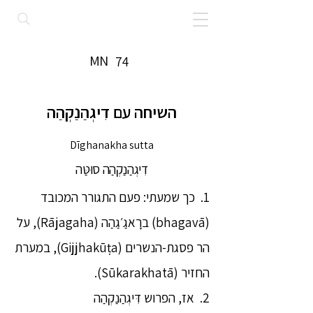
MN
74
השיחה עם דִיגְהַנַקְהַה
Dīghanakha sutta
דִיגְהַנַקְהַה סוּטַּה
1. כך שמעתי: פעם התגורר המכובד
(bhagavā) ברָאגַ׳גַהַה (Rājagaha), על
הר פסגת-הנשרים (Gijjhakūṭa), במערת
החזיר (Sūkarakhatā).
2. אז, הפרוש דִּיגְהַנַקְהַה