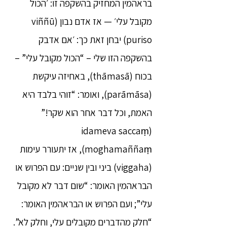
בראהמין המחזיק בהשקפה זו: ׳הכול
מקובל עלי׳ — אז אדם נבון (viññū
puriso) יבחן זאת כך: ׳אם אדבק
בהשקפה הזו שלי – “הכול מקובל עלי” –
בכוח (thāmasā), באחיזה עיקשת
(parāmāsa), ואומר: “זוהי בלבד היא
האמת, וכל דבר אחר הוא שקר!”
(idameva saccaṃ
moghamaññaṃ), אז יתעורר עימות
(viggaha) ביני ובין שניים: עם הפרוש או
הבראהמין האומר: “שום דבר לא מקובל
עלי”; ועם הפרוש או הבראהמין האומר:
“חלק מהדברים מקובלים עלי, וחלק לא”.