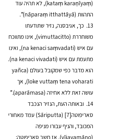
(kataṃ karaṇīyaṃ), לא תהיה עוד
התהוות (nāparaṃ itthattāyā)”.
13. כך, אגיבסנה, נזיר שתודעתו
משוחררת (vimuttacitto), אינו מתווכח
עם איש (na kenaci saṃvadati), ואינו
מתעמת עם איש (na kenaci vivadati).
הוא מדבר כפי שמקובל בעולם (yañca
loke vuttaṃ tena voharati), אך
עושה זאת ללא אחיזה (aparāmasa).”
14. ובאותה העת, הנזיר הנכבד
סאריפוטה[7] (Sāriputta) עמד מאחורי
המכובד, והניף עבורו מניפה
(vījayamāno). אז חשב סאריפוטה: