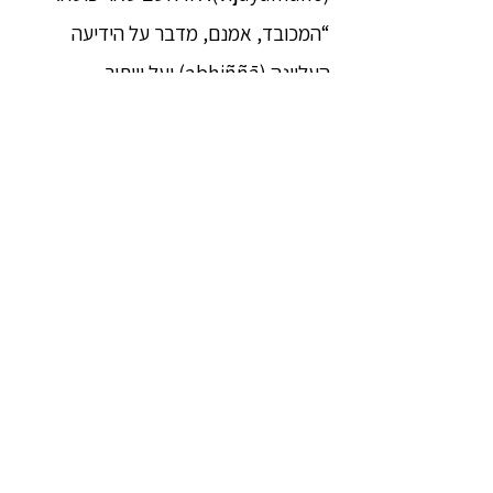
“המכובד, אמנם, מדבר על הידיעה
העליונה (abhiññā) ועל וויתור
(pahāna) על מגוון דברים; אכן, המכובד
מדבר על זניחה (paṭinissagga) של
מגוון דברים.” כאשר הרהר כך סאריפוטה,
תודעתו השתחררה (vimucci cittaṃ)
מהתחלואים (āsavā), ללא היאחזות
(anupādāya).
15. ובאשר לפרוש דיגהנקהה, הופיעה בו
עין-הדהמה[8] (dhammacakkhu)
חפה מזיהומים (virajaṃ), נקייה מזוהמה
(vītamalaṃ), והוא הבין: “כל שטבעו