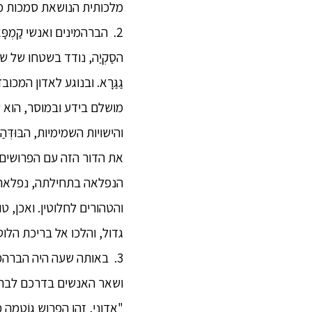
מלכותית הנושאת סמכות מ
2. הברהמינים ואנשי קַמְפ
הסַקְיַה, נודד בשטחו של ש
גַגַּרָא. ובנוגע לאדון המכו
מושלם בידע ובמוסר, הוא 
והישויות השמימיות, הבּוּדְּ
את הדור הזה עם הפרושים ו
הנפלאה בתחילתה, נפלאה ב
והטהורים לחלוטין. ואכן, טו
גדול, והלכו אל בריכת הלוטוס
3. באותה שעה היה הברהמי
ושאר האנשים בדרכם לבריכת
"אדוני, זהו הפרוש גוֹטַמַה 