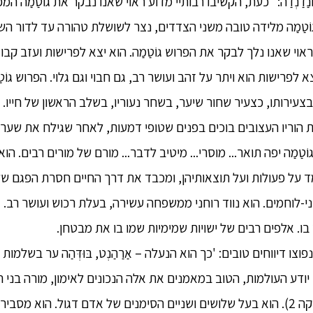
דַנְדַה: "כעת, הקשיבו רבותיי מדוע ראוי שאנו נבקר את גוֹטַמַה המכ
וֹטַמַה מלידה טובה משני הצדדים, נצר לשושלת טהורה עד לדור הש
(כמו פסקה 5). ולכן ראוי שאנו נלך לבקר את הפרוש גוֹטַמַה. הוא יצא לפרישות ועז
רישות הוא ויתר על זהב ועושר רב, גם חבוי וגם גלוי. הפרוש גוֹטַ
בצעירותו, כצעיר שחור שיער, בשחר נעוריו, בשלב הראשון של חייו.
ת הוריו העצובים בוכים בפנים שטופי דמעות, לאחר שגילח את שערות
ֹטַמַה יפה תואר... מוסרי... מיטיב לדבר... מורם של מורים רבים. ה
ד על פעולות ועל תוצאותיהן, ומכבד את דרך החיים חסרת הפגם של ה
-לוחמים. הוא נווד רוחני ממשפחה עשירה, בעלת רכוש ועושר רב.
בו. אלפים רבים של ישויות שמימיות שמו בו את מבטחן.
וצו דיווחים טובים: 'כך הוא הנעלה – אַרַהַנְט, בּוּדְּהַה ער בשלמ
ודע העולמות, הטוב במאמנים את אלה הנכונים לאימון, מורה בני ה
הבּוּדְּהַה הנעלה...' (כמו פסקה 2). הוא בעל שלושים ושניים הסימנים של אדם דגול. הוא