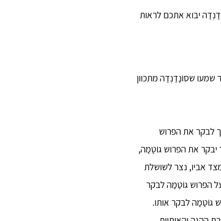
דַנְדַה יבוא אתכם לראות
מעו שסוֹנַדַנְדַה מתכוון
ילך לבקר את הפרוש
ד יבקר את הפרוש גוֹטַמַה,
 מצד אביו, נצר לשושלת
 הפרוש גוֹטַמַה לבקר
 גוֹטַמַה לבקר אותו.
רת ההֶגֶה והאותיות,