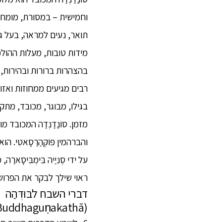
וחמישית – במסורת, מומחה ב
תואר, נעים למראה, בעל גוו
מידות טובות, מעלות ההולכ
בהצהרות ברורות ובהירות, 
רבים מגיעים ממחוזות ואזו
בגילו, מבוגר, מכובד, מתקד
מזמן. סוֹנַדַנְדַה המכובד מ
והברהמין פּוֹקְּהַרַסָאטִי
על ידי סֶנִיַיה בִּימְבִּי
ראוי שילך לבקר את הפרוש ג
דברי השבח לבּוּדְּהַה
(Buddhaguṇakathā)