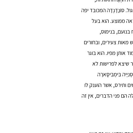
 סוֹנַדַנְדַה המכובד יפה
מראה ממוצע. הוא בעל
 בנועם, בנימוס,
 מאות צעירים, ובחורים
 אותן מפיו. הוא בוגר
יר שיצא לפרישות לא
ה בִּימְבִּיסָארַה
מים ותירס, אשר הוענק לו
אלה הם פני הדברים, אין זה