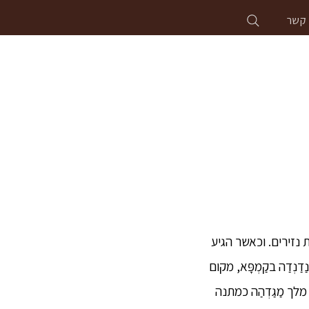
 קשר
 נזירים. וכאשר הגיע
נְדַה בקַמְפָּא, מקום
 מלך מַגַדְהַה כמתנה