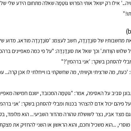
ה...' אילו רק ישאל אותי הפרוש גוֹטַמַה שאלה מתחום הידע שלי של ש
ו!"
ורא את מחשבותיו של סוֹנַדַנְדַה, חשב לעצמו: 'סוֹנַדַנְדַה מודאג. מד
לוש הוֶודוֹת.' וכך שאל את סוֹנַדַנְדַה: "על פי כמה מאפיינים ברה
בלי להסתכן בשקר: 'אני ברהמין'?"
צמו: 'כעת, מה שרציתי וקיוויתי, מה שחשקתי בו וייחלתי לו אכן קרה...
בונן סביב על האסיפה, אמר: "גוֹטַמַה המכובד, ישנם חמישה מאפיי
על פיהם יכול אדם להצהיר בכנות ומבלי להסתכן בשקר: 'אני ברהמין
ם מצד אביו, נצר לשושלת טהורה מהדור השביעי... הוא מלומד, בקי
 מוסרי, ...הוא משכיל וחכם, והוא הראשון או השני להחזיק את מצק