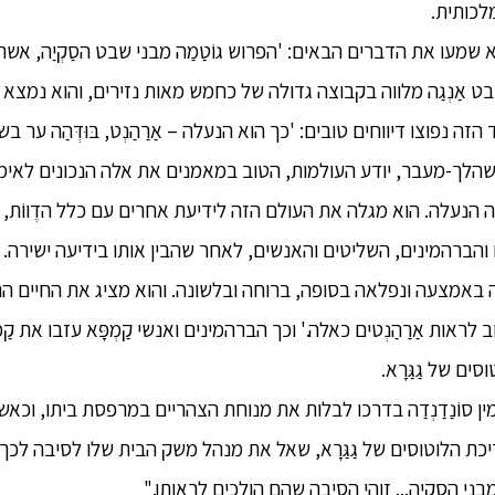
לכותית.
ָּא שמעו את הדברים הבאים: 'הפרוש גוֹטַמַה מבני שבט הסַקְיַה, א
בט אַנְגַה מלווה בקבוצה גדולה של כחמש מאות נזירים, והוא נמצא
בד הזה נפוצו דיווחים טובים: 'כך הוא הנעלה – אַרַהַנְט, בּוּדְּהַה ער
שהלך-מעבר, יודע העולמות, הטוב במאמנים את אלה הנכונים לאימו
הַה הנעלה. הוא מגלה את העולם הזה לידיעת אחרים עם כלל הדֶווֹת, המָ
הברהמינים, השליטים והאנשים, לאחר שהבין אותו בידיעה ישירה. ה
אמצעה ונפלאה בסופה, ברוחה ובלשונה. והוא מציג את החיים הר
ב לראות אַרַהַנְטים כאלה.' וכך הברהמינים ואנשי קַמְפָּא עזבו את קַ
ים של גַגַּרָא.
ן סוֹנַדַנְדַה בדרכו לבלות את מנוחת הצהריים במרפסת ביתו, וכ
 הלוטוסים של גַגַּרָא, שאל את מנהל משק הבית שלו לסיבה לכך.
מבני הסַקְיַה... זוהי הסיבה שהם הולכים לראותו."