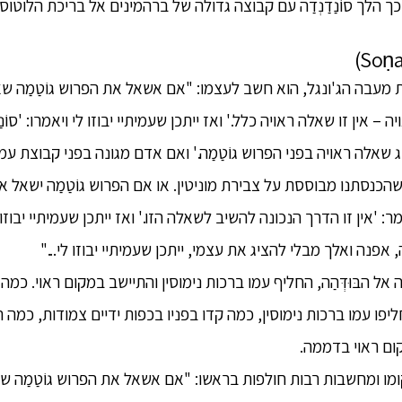
כך הלך סוֹנַדַנְדַה עם קבוצה גדולה של ברהמינים אל בריכת הלוטוסים 
 את מעבה הג'ונגל, הוא חשב לעצמו: "אם אשאל את הפרוש גוֹטַמַה שא
 – אין זו שאלה ראויה כלל.' ואז ייתכן שעמיתיי יבוזו לי ויאמרו: 'סוֹנ
 שאלה ראויה בפני הפרוש גוֹטַמַה.' ואם אדם מגונה בפני קבוצת עמית
כנסתנו מבוססת על צבירת מוניטין. או אם הפרוש גוֹטַמַה ישאל א
: 'אין זו הדרך הנכונה להשיב לשאלה הזו.' ואז ייתכן שעמיתיי יבוזו
, אפנה ואלך מבלי להציג את עצמי, ייתכן שעמיתיי יבוזו לי..."
ְדַה אל הבּוּדְּהַה, החליף עמו ברכות נימוסין והתיישב במקום ראוי. 
 החליפו עמו ברכות נימוסין, כמה קדו בפניו בכפות ידיים צמודות, כמ
ום ראוי בדממה.
 במקומו ומחשבות רבות חולפות בראשו: "אם אשאל את הפרוש גוֹטַמַה שא