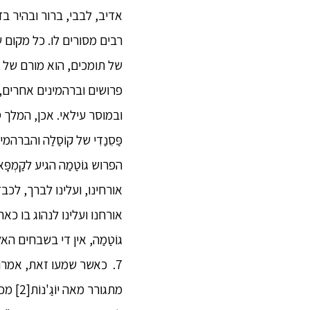
רבים מסורים לו. כל מקום ש
של תומכים, הוא מורם של רב
פרושים וברהמינים אחרים,
ובמוסר עילאי. אכן, המלך סֵנ
פַּסֵנַדִי של קוֹסַלַה והברהמ
הפרוש גוֹטַמַה הגיע לקַמְ
אורחינו, ועלינו לברך, לכבד
אורחנו ועלינו לנהוג בו כא
גוֹטַמַה, אין די בשבחים ה
7. כאשר שמעו זאת, אמרו 
מתגור