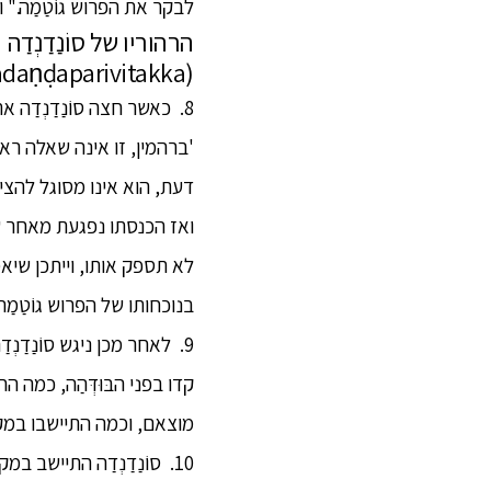
לבקר את הפרוש גוֹטַמַה." ו
הרהוריו של סוֹנַדַנְדַה
(Soṇadaṇḍaparivitakka)
8. כאשר חצה סוֹנַדַנְדַה
'ברהמין, זו אינה שאלה ראויה
דעת, הוא אינו מסוגל להציג
ואז הכנסתו נפגעת מאחר שה
לא תספק אותו, וייתכן שיאמר
בנוכחותו של הפרוש גוֹטַמַה
9. לאחר מכן ניגש סוֹנַדַנ
קדו בפני הבּוּדְּהַה, כמה
מוצאם, וכמה התיישבו במק
10. סוֹנַדַנְדַה התיישב