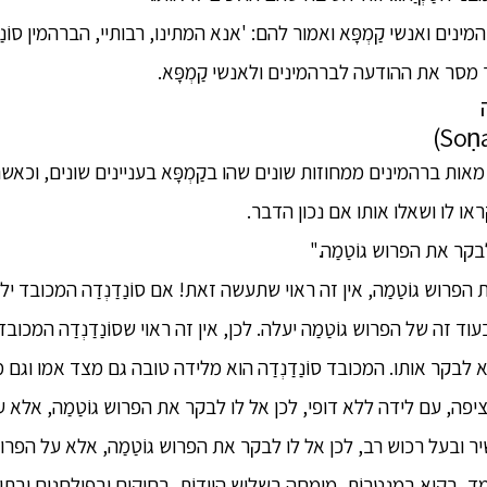
ינים ואנשי קַמְפָּא ואמור להם: 'אנא המתינו, רבותיי, הברהמין סוֹנַ
ר מסר את ההודעה לברהמינים ולאנשי קַמְפָּא.
אות ברהמינים ממחוזות שונים שהו בקַמְפָּא בעניינים שונים, וכאשר ש
ראו לו ושאלו אותו אם נכון הדבר.
בקר את הפרוש גוֹטַמַה."
 הפרוש גוֹטַמַה, אין זה ראוי שתעשה זאת! אם סוֹנַדַנְדַה המכובד 
בעוד זה של הפרוש גוֹטַמַה יעלה. לכן, אין זה ראוי שסוֹנַדַנְדַה המכוב
א לבקר אותו. המכובד סוֹנַדַנְדַה הוא מלידה טובה גם מצד אמו וגם
פה, עם לידה ללא דופי, לכן אל לו לבקר את הפרוש גוֹטַמַה, אלא על
עשיר ובעל רכוש רב, לכן אל לו לבקר את הפרוש גוֹטַמַה, אלא על הפרוש
מד, בקיא במַנְטְרוֹת, מומחה בשלוש הוֶודוֹת, בחוקים ובפולחנים ובתו