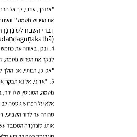
"אם כך, עוזרי, לך אל הברהמ
את הפרוש גוֹטַמַה.'" והעוז
דברי השבח לסוֹנַדַנְדַה
(Soṇadaṇḍaguṇakathā)
4. ובכן, באותה עת כחמש מ
לבקר את הפרוש גוֹטַמַה, ק
"אכן כן, רבותיי, אני הולך ל
5. "אדוני, אל נא תבקר את
גוֹטַמַה, המוניטין שלו ירד, 
אלא על הפרוש גוֹטַמַה לבו
טהורה עד לדור השביעי, רצי
אותו. סוֹנַדַנְדַה המכובד 
סוֹנַדַנְדַה המכובד הוא מלו