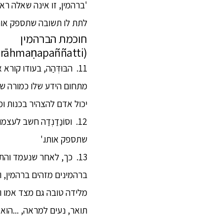
'ברהמין, זו אינה שאלה ראוי
לתת לו תשובה שתספק אות
חוכמת הברהמין
(brāhmaṇapaññatti)
11. הבּוּדְּהַה, בעודו ק
מתחום הידע שלו כמורה של ש
יכול אדם להצהיר בכנות ומ
12. וסוֹנַדַנְדַה חשב לע
שתספק אותו.'
13. כך, לאחר שנעמד והת
ברהמינים מזהים ברהמין, ו
מלידה טובה גם מצד אמו וג
תואר, נעים למראה, ...הוא