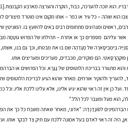
בו הוא שוהה – כל עיר או כפר – אותו מקום אינו מוטרד מיצורים לא-
ים, ראשים ומנהיגים מתחומים רבים באים להיוועץ בו. המוניטין של ה
 אשר עליהם מספרים כך או אחרת – תהילתו של הפרוש גוֹטַמַה מב
ִיַיה בִּימְבִּיסָארַה של מַגַדְהַה שם בו את מבטחו, וכך גם בנו, אשתו
ין פּוֹקְּהַרַסָאטִי. הם מוקירים, מכבדים, מעריכים ומעריצים אותו.
פָּא והוא מתגורר בבריכת הלוטוסים של גַגַרָא. וכל הפרושים או הברה
, להעריך ולהוקיר אורחים. מאחר שהוא הגיע לבריכת הלוטוסים של גַגּ
חד. ועל כן אין זה ראוי שהוא יגיע אלינו, אלא עלינו ללכת אליו. וכ
אלה, הוא מעל ומעבר לכל הלל."
הברהמינים לסוֹנַדַנְדַה: "אדוני, מאחר שאתה משבח כל כך את הפרו
ר מאה יוֹגַ'נוֹת[2] מכאן, היה זה ראוי לאדם בעל אמונה ללכת עם תיק צד לבקר אותו. 