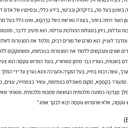
שינון בעל-פה, בדיקדוק ובביטוי, בידע כללי, ובסימניו של אדם דגול.
ן העור היפה ביותר, בצורה וארשת כשל בְּרַהְמָא, ואינו כלל בעל 
ות וגדלות, ניחן בסגולות ההולכות וגדלות. הוא מיטיב לדבר, מתנסח
ומדבר לעניין. הוא מורם של מורים רבים, מלמד את המנטרות לשלוש
רים שונים ומבקשים ללמוד את המנטרות בנוכחותו, ומשתוקקים ללמוד
ם בשנותיו, נעוריו כבר מזמן מאחוריו, בעוד הפרוש גוֹטַמַה הוא צע
וערך, עשה רבות בחייו, בעל הוקרה והערכה והוא נערץ על ידי המלך סֶנִיַי
. הוא מתגורר בקַמְפָּא, מקום מאוכלס בצפיפות, עשיר בצמחייה, עצים, 
סָארַה, מלך מַגַדְהַה כמתנה מלכותית הנושאת סמכות מלכותית. ומאחר ש
וֹטַמַה, אלא שהפרוש גוֹטַמַה יבוא לבקר אותו."