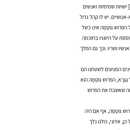
אדיב, לבבי, ברור ובהיר בדבריו. הוא זוכה להערכה, כבוד, הוקרה והערצה מארבע הקבוצות.[1] ישויות שמימיות ואנשים
אנושיים. יש לו קהל גדול
פרוש גוֹטַמַה אינו כשל
וססת על הישגיו בחוכמה
, אנשיו ושריו. וכך גם המלך
מינים המגיעים לשטחנו הם
ַרָא, הפרוש גוֹטַמַה הוא
ל כמה שאשבח את הפרוש
ש גוֹטַמַה, אף אם היה
ועל כן, אדוני, כולנו נלך