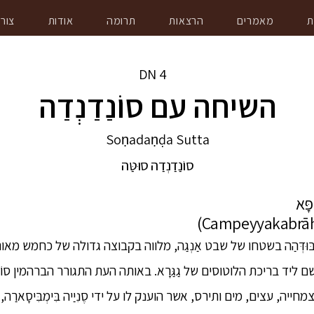
ת
מאמרים
הרצאות
תרומה
אודות
צור
DN
4
השיחה עם סוֹנַדַנְדַה
Soṇadaṇḍa Sutta
סוֹנַדַנְדַה סוּטַּה
ָּא
וּדְּהַה בשטחו של שבט אַנְגַה, מלווה בקבוצה גדולה של כחמש מאות
ם ליד בריכת הלוטוסים של גַגַּרָא. באותה העת התגורר הברהמין סוֹנַדַ
ה, עצים, מים ותירס, אשר הוענק לו על ידי סֶנִיַיה בִּימְבִּיסָארַה,